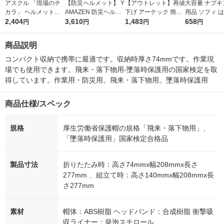
アスクル 「現場のチ
【防災ヘルメット】 Y
【アウトレット】再値
大容量 ナプキ
カラ」 ヘルメット用
AMAZEN 防災ヘルメ
下げ アーテック 簡易
用品 ソフィ 
インナーキャップ 1袋
2,404
ット 7点セット YHS-
3,610
防災セット 9点 52156
1,483
い 極うすスリ
658
円
円
円
円
（50枚入） オリジナ
7 1セット（7点入）
1セット
多い昼用 羽つき
ル
m) 1パック (2
商品説明
コンパクト収納で携帯に最適です。収納時厚さ74mmです。作業現
場でも使用できます。飛来・落下物用-墜落時保護用の国家検定を取
得しています。作業用・防災用。飛来・落下物用。墜落時保護用
商品仕様/スペック
規格
厚生労働省保護帽の規格「飛来・落下物用」、
「墜落時保護用」国家検定合格品
製品寸法
折りたたみ時：高さ74mmx幅208mmx長さ
277mm 、組立て時：高さ140mmx幅208mmx長
さ277mm
素材
帽体：ABS樹脂 ヘッドバンド：合成樹脂 衝撃吸
収ライナー：発泡スチロール