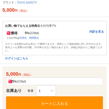
ブランド：
TOYO SAFETY
5,000
円
（税込）
お買い物でもらえる特典
最大付与率7%
内訳を見る
5
獲得
%
(229pt)
うち4.5%は
利用先・期間限定
ログイン&全額PayPay支払いで獲得できます。原則として税抜金額に対し付与されます。
表示よりも実際の付与数、付与率が少ない場合があります。詳細は内訳からご確認くださ
い。
ログインはこちら
5,000
円
（税込）
5
%
(229pt)
在庫あり
1
数量
カートに入れる