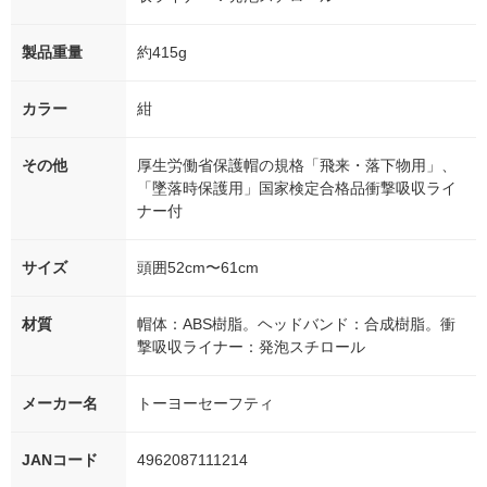
製品重量
約415g
カラー
紺
その他
厚生労働省保護帽の規格「飛来・落下物用」、
「墜落時保護用」国家検定合格品衝撃吸収ライ
ナー付
サイズ
頭囲52cm〜61cm
材質
帽体：ABS樹脂。ヘッドバンド：合成樹脂。衝
撃吸収ライナー：発泡スチロール
メーカー名
トーヨーセーフティ
JANコード
4962087111214