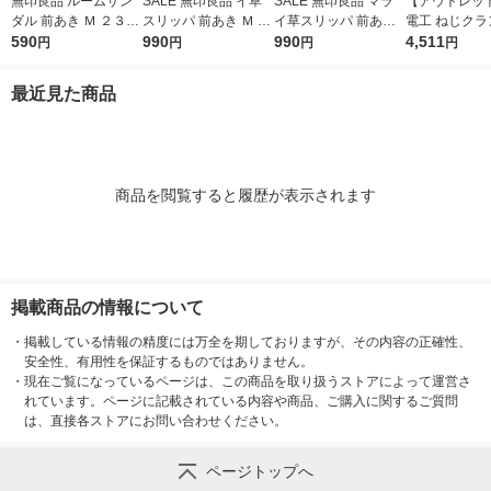
無印良品 ルームサン
SALE 無印良品 イ草
SALE 無印良品 マラ
【アウトレッ
ダル 前あき Ｍ ２３．
スリッパ 前あき Ｍ ２
イ草スリッパ 前あき
電工 ねじクラ
５〜２５ｃｍ用 生成×
590
３．５〜２５ｃｍ用
990
Ｍ ２３．５〜２５ｃ
990
-43-JAN-BP 
4,511
円
円
円
円
マスタード 良品計画
生成 良品計画
ｍ用 チャコールグレ
ー 良品計画
最近見た商品
商品を閲覧すると履歴が表示されます
掲載商品の情報について
・
掲載している情報の精度には万全を期しておりますが、その内容の正確性、
安全性、有用性を保証するものではありません。
・
現在ご覧になっているページは、この商品を取り扱うストアによって運営さ
れています。ページに記載されている内容や商品、ご購入に関するご質問
は、直接各ストアにお問い合わせください。
ページトップへ