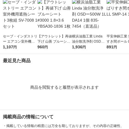
セーブ・インダストリ
【アウトレット】再値
横浜油脂工業 Linda
平安伸銅工業 
ー エアコン室外機用
下げ 山善 ブルーシー
油分散洗浄剤 OSDー5
すき間ポール L
遮熱シート3枚組 SV-7
1,107
ト #3000 1.8×3.6 YB
960
00W 1L DA14 1個 83
1,936
-14 1個
891
円
円
円
円
008 1セット
SA30-1836 1枚
5-7454（直送品）
最近見た商品
商品を閲覧すると履歴が表示されます
掲載商品の情報について
・
掲載している情報の精度には万全を期しておりますが、その内容の正確性、