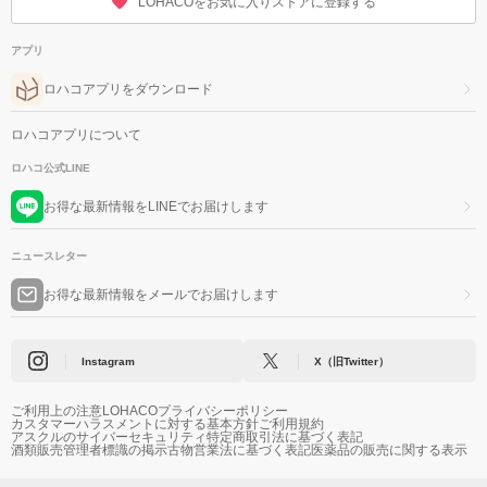
LOHACOをお気に入りストアに登録する
アプリ
ロハコアプリをダウンロード
ロハコアプリについて
ロハコ公式LINE
お得な最新情報をLINEでお届けします
ニュースレター
お得な最新情報をメールでお届けします
Instagram
X（旧Twitter）
ご利用上の注意
LOHACOプライバシーポリシー
カスタマーハラスメントに対する基本方針
ご利用規約
アスクルのサイバーセキュリティ
特定商取引法に基づく表記
酒類販売管理者標識の掲示
古物営業法に基づく表記
医薬品の販売に関する表示