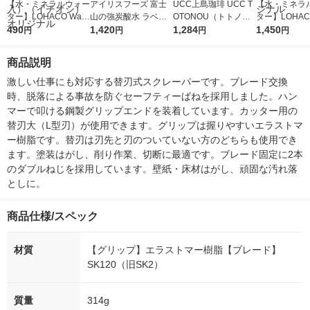
【水・ミネラルウォー
アイリスフーズ 富士
UCC上島珈琲 UCC T
【水・ミネラ
ター】LOHACO Wate
山の強炭酸水 ラベル
OTONOU（トトノ
ター】LOHACO
r（ロハコウォータ
490
レス 500ml 1箱（24
1,420
ウ） by BLACK無糖 5
1,284
r 410ml 1箱
1,450
円
円
円
円
ー）2L ラベルレス 1
本入）
00ml 1セット（6本）
入）ラベルレ
箱（5本入）（イチオ
オシ） オリジ
商品説明
シ） オリジナル
激しい仕事にも対応する替刃式スクレーパーです。ブレード交換
時、脱落による事故を防ぐセーフティーばねを採用しました。ハン
マーで叩ける鋼製グリップエンドを装着しています。カッター用の
替刃大（L型刃）が使用できます。グリップは握りやすいエラストマ
ー樹脂です。替刃は刃先と刃のついていない方のどちらも使用でき
ます。塗装はがし、削り作業、切断に最適です。ブレード固定に2本
のダブルねじを採用しています。壁紙・床材はがし、頑固な汚れ落
としに。
商品仕様/スペック
材質
【グリップ】エラストマー樹脂【ブレード】
SK120（旧SK2）
質量
314g