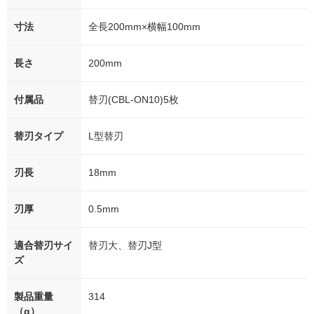
寸法
全長200mm×横幅100mm
長さ
200mm
付属品
替刃(CBL-ON10)5枚
替刃タイプ
L型替刃
刃長
18mm
刃厚
0.5mm
適合替刃サイ
替刃大、替刃J型
ズ
製品重量
314
（g）