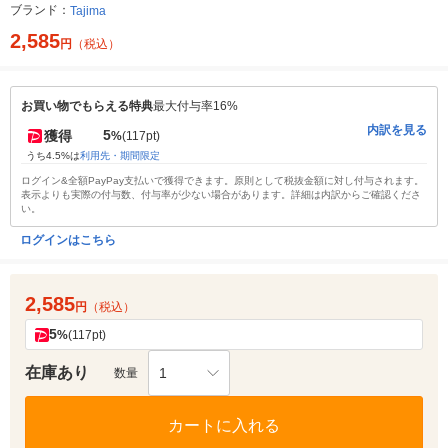
ブランド：
Tajima
2,585
円
（税込）
お買い物でもらえる特典
最大付与率16%
内訳を見る
5
獲得
%
(117pt)
うち4.5%は
利用先・期間限定
ログイン&全額PayPay支払いで獲得できます。原則として税抜金額に対し付与されます。
表示よりも実際の付与数、付与率が少ない場合があります。詳細は内訳からご確認くださ
い。
ログインはこちら
2,585
円
（税込）
5
%
(117pt)
在庫あり
1
数量
カートに入れる