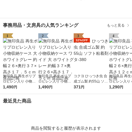
事務用品・文房具の人気ランキング
もっと見る
1
2
3
4
32%OFF
無印良品 再生ポリプ
無印良品 再生ポリプ
コクヨ ひっつき虫 合
無印良品 再生
ロピレン入り 小物収
ロピレン入り 小物収
成ゴム製 約55山 ソフ
ロピレン入り 
納ケース 大 ホワイト
1,490
納ケース ワイド 大 ホ
1,490
ト粘着剤 タ-380
371
納ケース 中 
1,290
円
円
円
円
グレー 約幅２６×奥行
ワイトグレー 約幅３
グレー 約幅２
３７×高さ１７．５ｃ
７×奥行２６×高さ１
３７×高さ１２
最近見た商品
ｍ 良品計画
７．５ｃｍ 良品計画
品計画
商品を閲覧すると履歴が表示されます