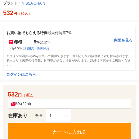
ブランド：
NISSA CHAIN
532
円
（税込）
お買い物でもらえる特典
最大付与率7%
内訳を見る
5
獲得
%
(22pt)
うち4.5%は
利用先・期間限定
ログイン&全額PayPay支払いで獲得できます。原則として税抜金額に対し付与されます。
表示よりも実際の付与数、付与率が少ない場合があります。詳細は内訳からご確認くださ
い。
ログインはこちら
532
円
（税込）
5
%
(22pt)
在庫あり
1
数量
カートに入れる