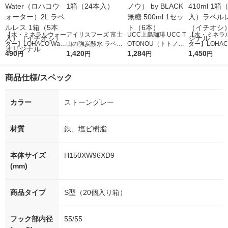
【水・ミネラルウォー
アイリスフーズ 富士
UCC上島珈琲 UCC T
【水・ミネラ
ター】LOHACO Wate
山の強炭酸水 ラベル
OTONOU（トトノ
ター】LOHACO
r（ロハコウォータ
490
レス 500ml 1箱（24
1,420
ウ） by BLACK無糖 5
1,284
r 410ml 1箱
1,450
円
円
円
円
ー）2L ラベルレス 1
本入）
00ml 1セット（6本）
入）ラベルレ
箱（5本入）（イチオ
オシ） オリジ
商品仕様/スペック
シ） オリジナル
カラー
ストーングレー
材質
鉄、塩ビ樹脂
本体サイズ
H150XW96XD9
(mm)
商品タイプ
S型（20個入り箱）
フック部内径
55/55