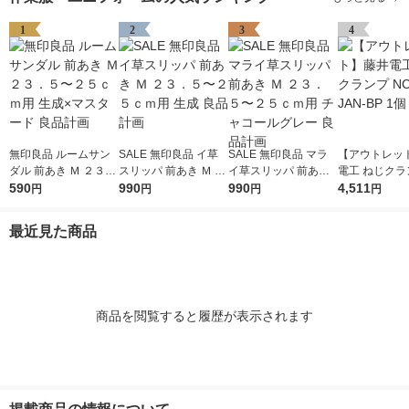
1
2
3
4
無印良品 ルームサン
SALE 無印良品 イ草
SALE 無印良品 マラ
【アウトレッ
ダル 前あき Ｍ ２３．
スリッパ 前あき Ｍ ２
イ草スリッパ 前あき
電工 ねじクラ
５〜２５ｃｍ用 生成×
590
３．５〜２５ｃｍ用
990
Ｍ ２３．５〜２５ｃ
990
-43-JAN-BP 
4,511
円
円
円
円
マスタード 良品計画
生成 良品計画
ｍ用 チャコールグレ
ー 良品計画
最近見た商品
商品を閲覧すると履歴が表示されます