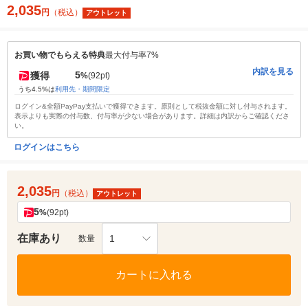
2,035
円
（税込）
アウトレット
お買い物でもらえる特典
最大付与率7%
内訳を見る
5
獲得
%
(92pt)
うち4.5%は
利用先・期間限定
ログイン&全額PayPay支払いで獲得できます。原則として税抜金額に対し付与されます。
表示よりも実際の付与数、付与率が少ない場合があります。詳細は内訳からご確認くださ
い。
ログインはこちら
2,035
円
（税込）
アウトレット
5
%
(92pt)
在庫あり
1
数量
カートに入れる