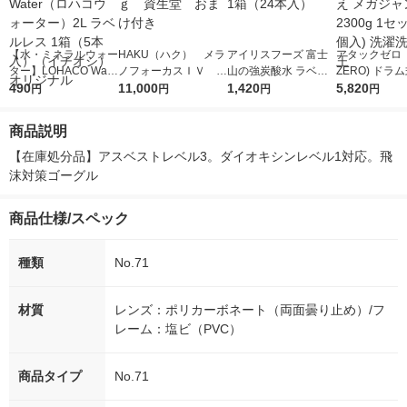
【水・ミネラルウォー
HAKU（ハク） メラ
アイリスフーズ 富士
アタックゼロ（A
ター】LOHACO Wate
ノフォーカスＩＶ 4
山の強炭酸水 ラベル
ZERO) ドラ
r（ロハコウォータ
490
5ｇ 資生堂 おまけ
11,000
レス 500ml 1箱（24
1,420
詰め替え メガ
5,820
円
円
円
円
ー）2L ラベルレス 1
付き
本入）
ボ 2300g 1
箱（5本入）（イチオ
個入) 洗濯洗剤
商品説明
シ） オリジナル
【在庫処分品】アスベストレベル3。ダイオキシンレベル1対応。飛
沫対策ゴーグル
商品仕様/スペック
種類
No.71
材質
レンズ：ポリカーボネート（両面曇り止め）/フ
レーム：塩ビ（PVC）
商品タイプ
No.71