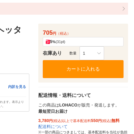
ヘッタ
705
円
（税込）
5
%
(31pt)
在庫あり
1
数量
カートに入れる
内訳を見る
配送情報・送料について
されます。表示より
この商品は
LOHACO
が販売・発送します。
い。
最短翌日お届け
3,780
550
無料
円
(税込)以上で基本配送料
円
(税込)
配送料について
※
一部の商品につきましては、基本配送料を当社が負担