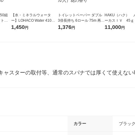
50組
【水・ミネラルウォータ
トイレットペーパー ダブル
HAKU（ハク） 
フトパ
ー】LOHACO Water 410ml
3倍長持ち 6ロール 75m 再生
ーカスＩＶ 45ｇ
ナ オ
1箱（20本入）ラベルレス
紙配合 スコッティフラワー
堂 おまけ付き
1,450
1,376
11,000
円
円
円
10個：
（イチオシ） オリジナル
パック 1セット（2パック12
リジナ
ロール入）花の香り
キャスターの取付等、通常のスパナでは厚くて使えない
カラー
ブラッ