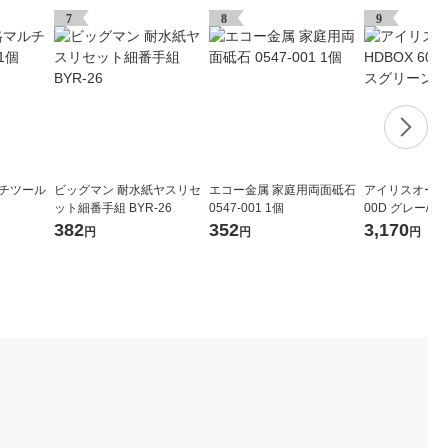
7
8
9
ルチツール
ビッグマン 耐水紙ヤスリセ
エコー金属 家庭用両面砥石
アイリスオーヤマ
ット細番手組 BYR-26
0547-001 1個
00D グレー/モ
台
382
352
3,170
円
円
円