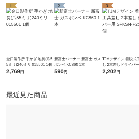
1
2
3
金口製作所 手かぎ 地長(爪5
新富士バーナー 新富士 ガス
TJMデザイン 着脱式
5ミリ)240ミリ 015501 1個
ボンベ KC860 1本
し 2本差しドライバー
KSN-P2SD 1個
2,769
590
2,202
円
円
円
最近見た商品