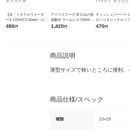
【水・ミネラルウォータ
アイリスフーズ 富士山の強
ティッシュペーパー 1
ー】LOHACO Water（ロハ
炭酸水 ラベルレス 500ml 1
ロハコオリジナルソ
コウォーター）2L ラベルレ
箱（24本入）
ックティッシュ フィオ
490
1,420
470
円
円
円
ス 1箱（5本入）（イチオ
リジナル 1セット（
シ） オリジナル
5個入×2パック） オ
ル
商品説明
薄型サイズで狭いところに便利。
商品仕様/スペック
種類
23×29