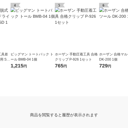
4
5
6
工具差
ビッグマン トートバック ト
ホーザン 手動圧着工具 合格
ホーザン 合格マ
用 SF
ール BMB-04 1個
クリップ P-926 1セット
DK-200 1個
1,215
765
729
円
円
円
商品を閲覧すると履歴が表示されます