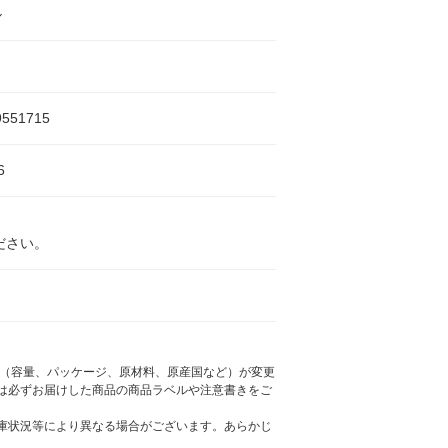
ル
9551715
6
ださい。
様（容量、パッケージ、原材料、原産国など）が変更
は必ずお届けした商品の商品ラベルや注意書きをご
庫状況等により異なる場合がございます。あらかじ