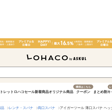
獲得はこちら
レ
トレット
ロハコセール
新着商品
オリジナル商品
クーポン
まとめ割
キ
用品
レンチ・スパナ
両口スパナ
アイガーツール 薄口スパナ ヘッター付 