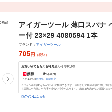
アイガーツール 薄口スパナ 
ー付 23×29 4080594 1本
アイガーツール
ブランド：
705
円
（税込）
お買い物でもらえる特典
最大付与率16%
5
獲得
%
(31pt)
うち4.5%は
利用先・期間限定
ログイン&全額PayPay支払いで獲得できます。原則として税抜金額に対し付与
も実際の付与数、付与率が少ない場合があります。詳細は内訳からご確認くださ
ログインはこちら