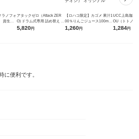
メラノフォ
アタックゼロ（Attack ZER
【ロハコ限定】カゴメ 果汁1
UCC上島珈琲 U
 資生
O) ドラム式専用 詰め替え メ
00％りんごジュース100ml 1
OU（トトノウ） 
ガジャンボ 2300g 1セット
箱（18本入）オリジナル
無糖 500ml 
5,820
1,260
1,284
円
円
円
（2個入) 洗濯洗剤 花王
【クイズ付き】【紙パッ
ク】（イチオシ） オリジナ
ル
時に便利です。
ク