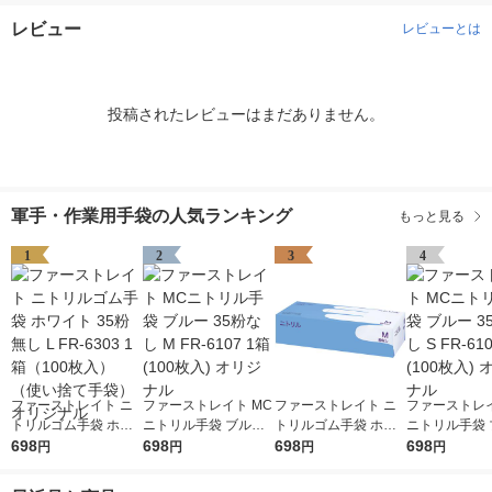
レビュー
レビューとは
投稿されたレビューはまだありません。
軍手・作業用手袋の人気ランキング
もっと見る
1
2
3
4
ファーストレイト ニ
ファーストレイト MC
ファーストレイト ニ
ファーストレイ
トリルゴム手袋 ホワ
ニトリル手袋 ブルー
トリルゴム手袋 ホワ
ニトリル手袋 
イト 35粉無し L FR-6
698
35粉なし M FR-6107
698
イト 35粉無し M FR-6
698
35粉なし S FR
698
円
円
円
円
303 1箱（100枚入）
1箱(100枚入) オリジ
302 1箱（100枚入）
1箱(100枚入)
（使い捨て手袋） オ
ナル
（使い捨て手袋） オ
ナル