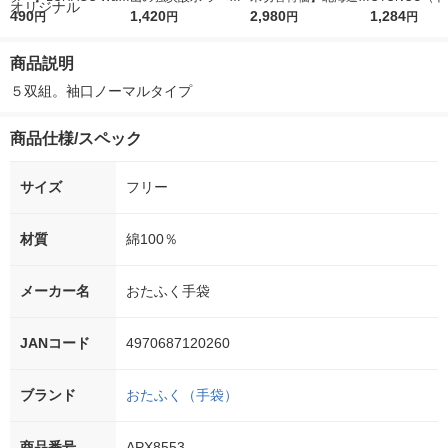
r（ロハコウォータ
490
レス 500ml 1箱（24
1,420
ななつぼし 無洗米 5k
2,980
ウ） by BLAC
1,284
円
円
円
円
ー）2L ラベルレス 1
本入）
g 1袋 令和7年産 米 木
00ml 1セッ
箱（5本入）（イチオ
徳神糧 オリジナル
商品説明
シ） オリジナル
５双組。袖口ノーマルタイプ
商品仕様/スペック
サイズ
フリー
材質
綿100％
メーカー名
おたふく手袋
JANコード
4970687120260
ブランド
おたふく（手袋）
商品番号
APX8553