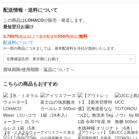
配送情報・送料について
この商品は
LOHACO
が販売・発送します。
最短翌日お届け
3,780
550
無料
円
(税込)以上で基本配送料
円
(税込)
配送料について
※
一部の商品につきましては、基本配送料を当社が負担いたします。
在庫確認住所：東京都にお届け
賞味期限/使用期限・返品について
こちらの商品もおすすめ
【水・ミネラルウォー
アイリスフーズ 富士
【アウトレット】【新
UCC上島珈琲 
ター】LOHACO Wate
山の強炭酸水 ラベル
米切替特価】北海道産
OTONOU（