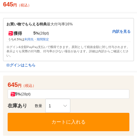
645
円
（税込）
お買い物でもらえる特典
最大付与率16%
内訳を見る
5
獲得
%
(28pt)
うち4.5%は
利用先・期間限定
ログイン&全額PayPay支払いで獲得できます。原則として税抜金額に対し付与されます。
表示よりも実際の付与数、付与率が少ない場合があります。詳細は内訳からご確認くださ
い。
ログインはこちら
645
円
（税込）
5
%
(28pt)
在庫あり
1
数量
カートに入れる