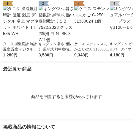
1
2
3
4
タニタ 温湿度計 時計
キングジム 暑さ指数
ケニス ステンレス丸
キングジム ビ
温度 湿度 デジタル 卓
計 黒球式 熱中症指数
かご C-250 31360024
ルバータイマ
上 マグネット ホワイ
1,280
計 JIS B 7922:2023 ク
3,580
1個
9,348
ス クロ VBT
4,180
円
円
円
円
ト TT-585-WH
ラス2準拠 白 NTSK-3-
1個
W 1個
最近見た商品
商品を閲覧すると履歴が表示されます
掲載商品の情報について