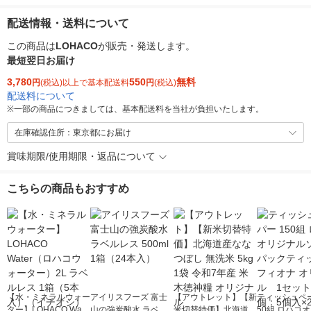
配送情報・送料について
この商品は
LOHACO
が販売・発送します。
最短翌日お届け
3,780
550
無料
円
(税込)以上で基本配送料
円
(税込)
配送料について
※
一部の商品につきましては、基本配送料を当社が負担いたします。
在庫確認住所：東京都にお届け
賞味期限/使用期限・返品について
こちらの商品もおすすめ
【水・ミネラルウォー
アイリスフーズ 富士
【アウトレット】【新
ティッシュペー
ター】LOHACO Wate
山の強炭酸水 ラベル
米切替特価】北海道産
50組 ロハコ