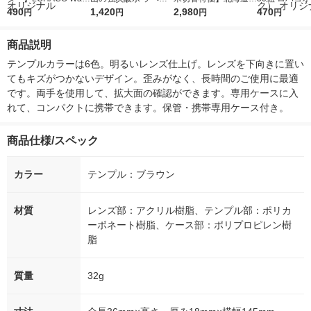
r（ロハコウォータ
490
レス 500ml 1箱（24
1,420
ななつぼし 無洗米 5k
2,980
ルソフトパッ
470
円
円
円
円
ー）2L ラベルレス 1
本入）
g 1袋 令和7年産 米 木
シュ フィオナ
箱（5本入）（イチオ
徳神糧 オリジナル
ナル 1セット
商品説明
シ） オリジナル
個：5個入×2
オリジナル
テンプルカラーは6色。明るいレンズ仕上げ。レンズを下向きに置い
てもキズがつかないデザイン。歪みがなく、長時間のご使用に最適
です。両手を使用して、拡大面の確認ができます。専用ケースに入
れて、コンパクトに携帯できます。保管・携帯専用ケース付き。
商品仕様/スペック
カラー
テンプル：ブラウン
材質
レンズ部：アクリル樹脂、テンプル部：ポリカ
ーボネート樹脂、ケース部：ポリプロピレン樹
脂
質量
32g