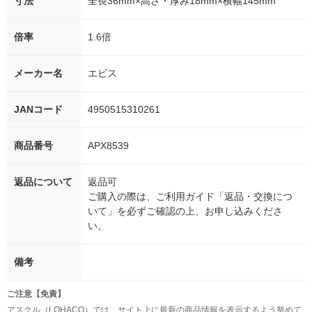
寸法
全長36mm×高さ・厚み18mm×横幅145mm
倍率
1.6倍
メーカー名
エビス
JANコード
4950515310261
商品番号
APX8539
返品について
返品可
ご購入の際は、ご利用ガイド「返品・交換につ
いて」を必ずご確認の上、お申し込みくださ
い。
備考
ご注意【免責】
アスクル（LOHACO）では、サイト上に最新の商品情報を表示するよう努めて