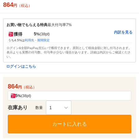
864
円
（税込）
お買い物でもらえる特典
最大付与率7%
内訳を見る
5
獲得
%
(38pt)
うち4.5%は
利用先・期間限定
ログイン&全額PayPay支払いで獲得できます。原則として税抜金額に対し付与されます。
表示よりも実際の付与数、付与率が少ない場合があります。詳細は内訳からご確認くださ
い。
ログインはこちら
864
円
（税込）
5
%
(38pt)
在庫あり
1
数量
カートに入れる