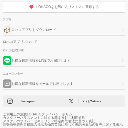
LOHACOをお気に入りストアに登録する
アプリ
ロハコアプリをダウンロード
ロハコアプリについて
ロハコ公式LINE
お得な最新情報をLINEでお届けします
ニュースレター
お得な最新情報をメールでお届けします
Instagram
X（旧Twitter）
ご利用上の注意
LOHACOプライバシーポリシー
カスタマーハラスメントに対する基本方針
ご利用規約
アスクルのサイバーセキュリティ
特定商取引法に基づく表記
酒類販売管理者標識の掲示
古物営業法に基づく表記
医薬品の販売に関する表示