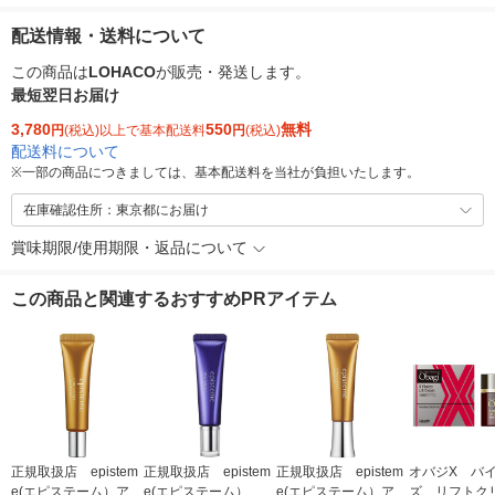
配送情報・送料について
この商品は
LOHACO
が販売・発送します。
最短翌日お届け
3,780
550
無料
円
(税込)以上で基本配送料
円
(税込)
配送料について
※
一部の商品につきましては、基本配送料を当社が負担いたします。
在庫確認住所：東京都にお届け
賞味期限/使用期限・返品について
この商品と関連するおすすめPRアイテム
正規取扱店 epistem
正規取扱店 epistem
正規取扱店 epistem
オバジX バ
e(エピステーム）アイ
e(エピステーム） ス
e(エピステーム）アイ
ズ リフトクリ