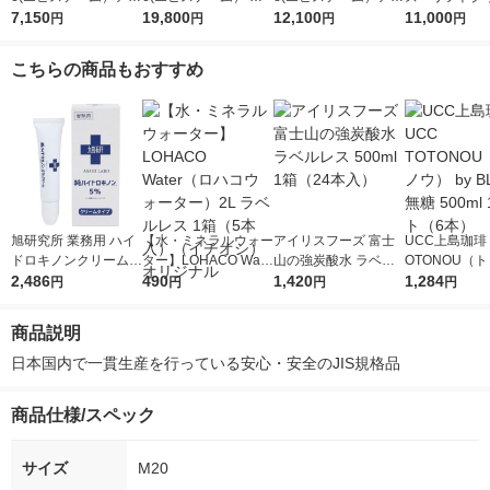
パーフェクトショット
7,150
テムサイエンスアイ 1
19,800
パーフェクトショット
12,100
0g ロート製薬
11,000
円
円
円
円
b 9g アイクリーム
8g アイクリーム
b 18g アイクリーム
こちらの商品もおすすめ
旭研究所 業務用 ハイ
【水・ミネラルウォー
アイリスフーズ 富士
UCC上島珈琲 
ドロキノンクリーム 1
ター】LOHACO Wate
山の強炭酸水 ラベル
OTONOU（
5g
2,486
r（ロハコウォータ
490
レス 500ml 1箱（24
1,420
ウ） by BLAC
1,284
円
円
円
円
ー）2L ラベルレス 1
本入）
00ml 1セッ
箱（5本入）（イチオ
商品説明
シ） オリジナル
日本国内で一貫生産を行っている安心・安全のJIS規格品
商品仕様/スペック
サイズ
M20