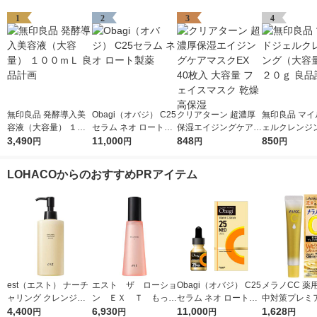
1
2
3
4
無印良品 発酵導入美
Obagi（オバジ） C25
クリアターン 超濃厚
無印良品 マイ
容液（大容量） １０
セラム ネオ ロート製
保湿エイジングケアマ
ェルクレンジ
０ｍＬ 良品計画
3,490
薬
11,000
スクEX 40枚入 大容量
848
容量） ２２０
850
円
円
円
円
フェイスマスク 乾燥
計画
高保湿
LOHACOからのおすすめPRアイテム
est（エスト） ナーチ
エスト ザ ローショ
Obagi（オバジ） C25
メラノCC 薬
ャリング クレンジン
ン ＥＸ Ｔ もっち
セラム ネオ ロート製
中対策プレミ
グセラム 180ml
4,400
りハリ弾力のある肌に
6,930
薬
11,000
液 20ml ロ
1,628
円
円
円
円