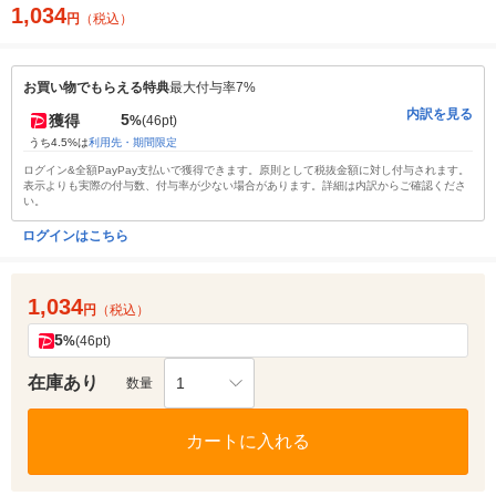
1,034
円
（税込）
お買い物でもらえる特典
最大付与率7%
内訳を見る
5
獲得
%
(46pt)
うち4.5%は
利用先・期間限定
ログイン&全額PayPay支払いで獲得できます。原則として税抜金額に対し付与されます。
表示よりも実際の付与数、付与率が少ない場合があります。詳細は内訳からご確認くださ
い。
ログインはこちら
1,034
円
（税込）
5
%
(46pt)
在庫あり
1
数量
カートに入れる