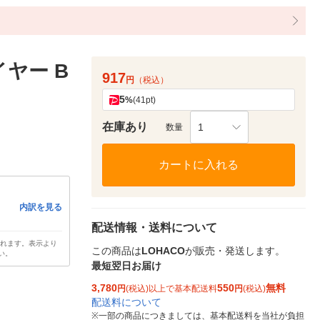
ヤー B
917
円
（税込）
5
%
(41pt)
在庫あり
1
数量
カートに入れる
内訳を見る
配送情報・送料について
されます。表示より
この商品は
LOHACO
が販売・発送します。
い。
最短翌日お届け
3,780
550
無料
円
(税込)以上で基本配送料
円
(税込)
配送料について
※
一部の商品につきましては、基本配送料を当社が負担