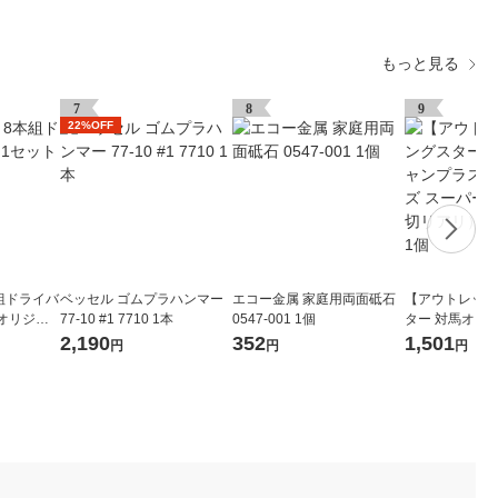
もっと見る
7
8
9
22%OFF
組ドライバ
ベッセル ゴムプラハンマー
エコー金属 家庭用両面砥石
【アウトレット
 オリジナ
77‐10 #1 7710 1本
0547-001 1個
ター 対馬オー
チックシリーズ
2,190
352
1,501
円
円
円
ッチ（仕切リアリ
00D 1個