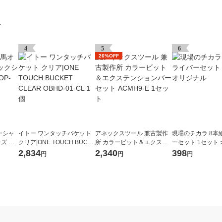
グ
4
5
6
26%OFF
ーシャ
イトー ワンタッチバケット
アネックスツール 兼古製作
現場のチカラ 8本
ズ ド
クリア|ONE TOUCH BUCK
所 カラービット＆エクステ
ーセット 1セット
ET CLEAR OBHD-01-CL 1
ンションバーセット ACMH9
ル
2,834
2,340
398
円
円
円
個
-E 1セット