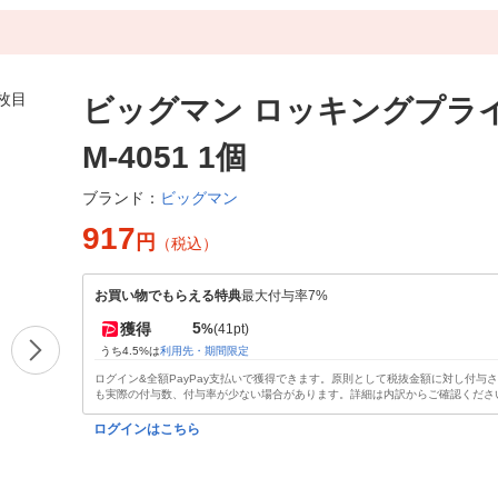
ビッグマン ロッキングプライ
M-4051 1個
ビッグマン
ブランド：
917
円
（税込）
お買い物でもらえる特典
最大付与率7%
5
獲得
%
(41pt)
うち4.5%は
利用先・期間限定
ログイン&全額PayPay支払いで獲得できます。原則として税抜金額に対し付与
も実際の付与数、付与率が少ない場合があります。詳細は内訳からご確認くださ
ログインはこちら