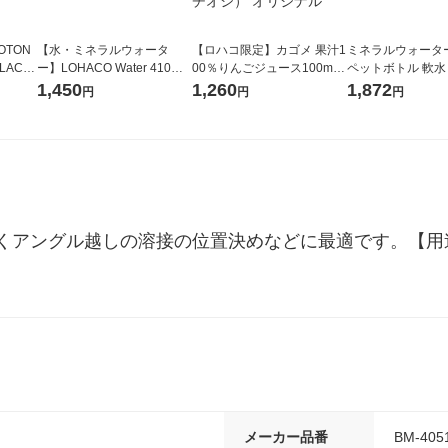
OTON
【水・ミネラルウォータ
【ロハコ限定】カゴメ 果汁1
ミネラルウォーター 
LACK
ー】LOHACO Water 410ml
00％りんごジュース100ml 1
ペットボトル 軟水
（6本）
1箱（20本入）ラベルレス
箱（18本入）オリジナル
ス 1セット（48
1,450
1,260
1,872
円
円
円
（イチオシ） オリジナル
【クイズ付き】【紙パッ
オリジナル
ク】（イチオシ） オリジナ
ル
くアングル越しの溶接の位置決めなどに最適です。【用
メーカー品番
BM-405