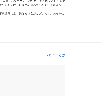
様（容量、パッケージ、原材料、原産国など）が変更
は必ずお届けした商品の商品ラベルや注意書きをご
庫状況等により異なる場合がございます。あらかじ
レビューとは