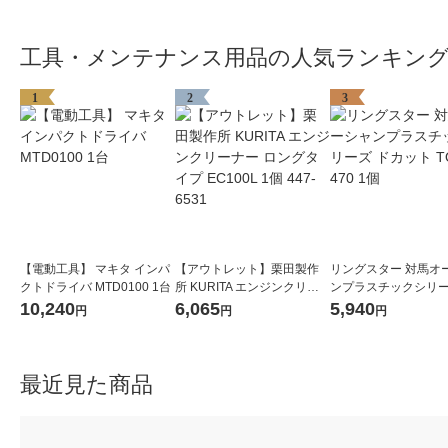
工具・メンテナンス用品の人気ランキン
1
2
3
【電動工具】 マキタ インパ
【アウトレット】栗田製作
リングスター 対馬オ
クトドライバ MTD0100 1台
所 KURITA エンジンクリー
ンプラスチックシリー
ナー ロングタイプ EC100L
カット TOP-470 1個
10,240
6,065
5,940
円
円
円
1個 447-6531
最近見た商品