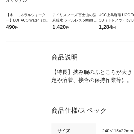
【水・ミネラルウォータ
アイリスフーズ 富士山の強
UCC上島珈琲 UCC T
ー】LOHACO Water（ロハ
炭酸水 ラベルレス 500ml 1
OU（トトノウ） by B
コウォーター）2L ラベルレ
箱（24本入）
無糖 500ml 1セット
490
1,420
1,284
円
円
円
ス 1箱（5本入）（イチオ
シ） オリジナル
商品説明
【特長】挟み腕のふところが大き
定や溶着、接合の保持作業等に。
商品仕様/スペック
サイズ
240×115×22mm