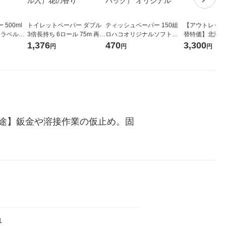
500ml
トイレットペーパー ダブル
ティッシュペーパー 150組
【アウトレット
 ラベルレ
3倍長持ち 6ロール 75m 再生
ロハコオリジナルソフトパ
替特価】北海道
本）天然水
紙配合 スコッティフラワー
ックティッシュ フィオナ オ
か 無洗米 5kg
1,376
470
3,300
円
円
円
パック 1セット（2パック12
リジナル 1セット（10個：
米 木徳神糧 オ
ロール入）花の香り
5個入×2パック） オリジナ
ル
途】鈑金や溶接作業の仮止め。固
1