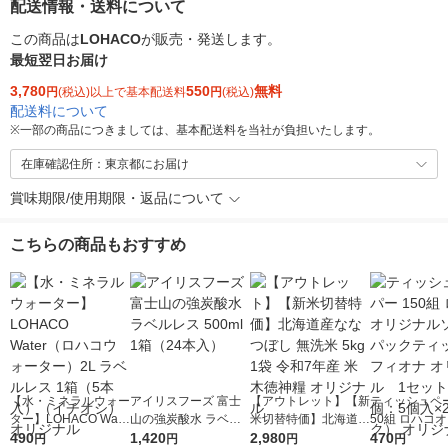
配送情報・送料について
この商品は
LOHACO
が販売・発送します。
最短翌日お届け
3,780
550
無料
円
(税込)以上で基本配送料
円
(税込)
配送料について
※
一部の商品につきましては、基本配送料を当社が負担いたします。
在庫確認住所：東京都にお届け
賞味期限/使用期限・返品について
こちらの商品もおすすめ
【水・ミネラルウォー
アイリスフーズ 富士
【アウトレット】【新
ティッシュペー
ター】LOHACO Wate
山の強炭酸水 ラベル
米切替特価】北海道産
50組 ロハコ
r（ロハコウォータ
490
レス 500ml 1箱（24
1,420
ななつぼし 無洗米 5k
2,980
ルソフトパッ
470
円
円
円
円