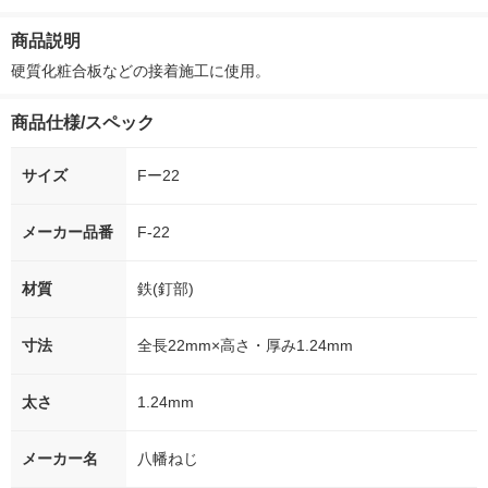
ー）2L ラベルレス 1
本入）
g 1袋 令和7年産 米 木
シュ フィオナ
箱（5本入）（イチオ
徳神糧 オリジナル
ナル 1セット
商品説明
シ） オリジナル
個：5個入×2
オリジナル
硬質化粧合板などの接着施工に使用。
商品仕様/スペック
サイズ
Fー22
メーカー品番
F-22
材質
鉄(釘部)
寸法
全長22mm×高さ・厚み1.24mm
太さ
1.24mm
メーカー名
八幡ねじ