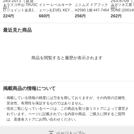
トラスコ中山 TRUSC
イトー レベルキーチ
ニトムズ ドアフック
スガツネ工業 S
O ジョイント金具19
ェーン|LEVEL KEYC
H2580 1個 447-7464
SUNE (20014
型L クロム 寸法39X3
224
HAIN WN-KRL 1個
660
256
Nー25M8ア
262
円
円
円
円
9 穴数2 TK19-L2C 1
ー MN-25M8 1
個 283-2071（直送
8709（直送
最近見た商品
品）
商品を閲覧すると履歴が表示されます
掲載商品の情報について
・
掲載している情報の精度には万全を期しておりますが、その内容の正確性、
安全性、有用性を保証するものではありません。
・
現在ご覧になっているページは、この商品を取り扱うストアによって運営さ
れています。ページに記載されている内容や商品、ご購入に関するご質問
は、直接各ストアにお問い合わせください。
ページトップへ