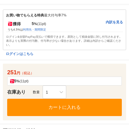
お買い物でもらえる特典
最大付与率7%
内訳を見る
5
獲得
%
(11pt)
うち4.5%は
利用先・期間限定
ログイン&全額PayPay支払いで獲得できます。原則として税抜金額に対し付与されます。
表示よりも実際の付与数、付与率が少ない場合があります。詳細は内訳からご確認くださ
い。
ログインはこちら
251
円
（税込）
5
%
(11pt)
在庫あり
1
数量
カートに入れる