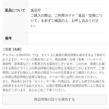
返品について
返品可
ご購入の際は、ご利用ガイド「返品・交換につ
いて」を必ずご確認の上、お申し込みくださ
い。
備考
ご注意【免責】
アスクル（LOHACO）では、サイト上に最新の商品情報を表示するよう努めて
おりますが、メーカーの都合等により、商品規格・仕様（容量、パッケージ、
原材料、原産国など）が変更される場合がございます。このため、実際にお届
けする商品とサイト上の商品情報の表記が異なる場合がございますので、ご使
用前には必ずお届けした商品の商品ラベルや注意書きをご確認ください。さら
に詳細な商品情報が必要な場合は、メーカー等にお問い合わせください。
また、商品名における「セット」や「箱」の表記は、必ずしも箱でのお届けを
お約束するものではありません。お届け形態は倉庫の在庫状況等により異なる
場合がございます。あらかじめご了承ください。
商品情報の誤りを報告する