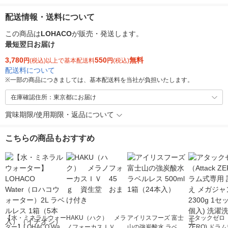
配送情報・送料について
この商品は
LOHACO
が販売・発送します。
最短翌日お届け
3,780
550
無料
円
(税込)以上で基本配送料
円
(税込)
配送料について
※
一部の商品につきましては、基本配送料を当社が負担いたします。
在庫確認住所：東京都にお届け
賞味期限/使用期限・返品について
こちらの商品もおすすめ
【水・ミネラルウォー
HAKU（ハク） メラ
アイリスフーズ 富士
アタックゼロ（A
ター】LOHACO Wate
ノフォーカスＩＶ 4
山の強炭酸水 ラベル
ZERO) ドラ