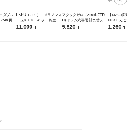
ー ダブル
HAKU（ハク） メラノフォ
アタックゼロ（Attack ZER
【ロハコ限定】
生
ーカスＩＶ 45ｇ 資生
O) ドラム式専用 詰め替え メ
00％りんごジュー
ィフラワー
堂 おまけ付き
ガジャンボ 2300g 1セット
箱（18本入）
11,000
5,820
1,260
円
円
円
パック12
（2個入) 洗濯洗剤 花王
【クイズ付き】
り
ク】（イチオシ
ル
21