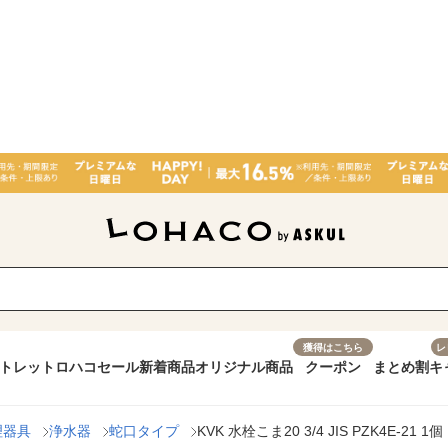
獲得はこちら
レ
トレット
ロハコセール
新着商品
オリジナル商品
クーポン
まとめ割
キ
理器具
浄水器
蛇口タイプ
KVK 水栓こま20 3/4 JIS PZK4E-21 1個