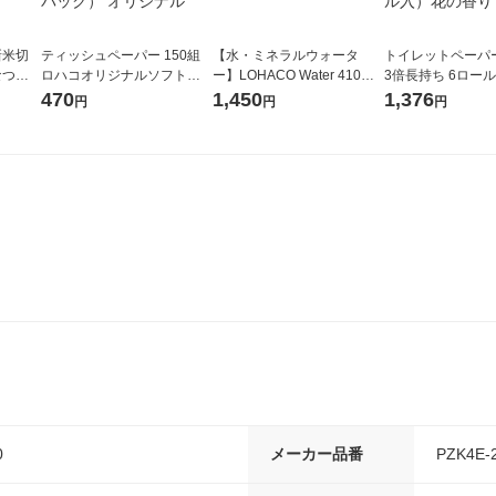
新米切
ティッシュペーパー 150組
【水・ミネラルウォータ
トイレットペーパ
なつぼ
ロハコオリジナルソフトパ
ー】LOHACO Water 410ml
3倍長持ち 6ロール 75m 再
令和7年産
ックティッシュ フィオナ オ
1箱（20本入）ラベルレス
紙配合 スコッテ
470
1,450
1,376
円
円
円
ル
リジナル 1セット（10個：
（イチオシ） オリジナル
パック 1セット（2
5個入×2パック） オリジナ
ロール入）花の香
ル
0
メーカー品番
PZK4E-