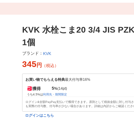
KVK 水栓こま20 3/4 JIS PZK
1個
ブランド：
KVK
345
円
（税込）
お買い物でもらえる特典
最大付与率16%
5
獲得
%
(14pt)
うち4.5%は
利用先・期間限定
ログイン&全額PayPay支払いで獲得できます。原則として税抜金額に対し付与
も実際の付与数、付与率が少ない場合があります。詳細は内訳からご確認くださ
ログインはこちら