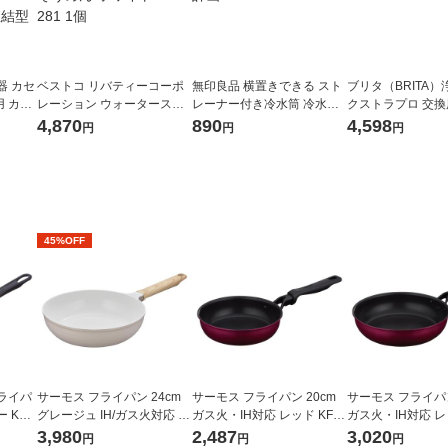
器 カセ
ベストコ リバティーコーポ
無印良品 横置きできる スト
ブリタ（BRITA）
 カー
レーション ウォータースラ
レーナー付き冷水筒 冷水専
クストラプロ 交
 2個
イダー 流しそうめん ホワイ
用約1L 良品計画
ター 3個入
4,870
890
4,598
円
円
円
直結型
ト LD-281 1個
45%OFF
ライパ
サーモス フライパン 24cm
サーモス フライパン 20cm
サーモス フライパン
KFI-
グレージュ IH/ガス火対応 K
ガス火・IH対応 レッド KFM-
ガス火・IH対応 レッ
FO-024 GG 1個 深型設計 軽
020 R1個
026 R1個
3,980
2,487
3,020
円
円
円