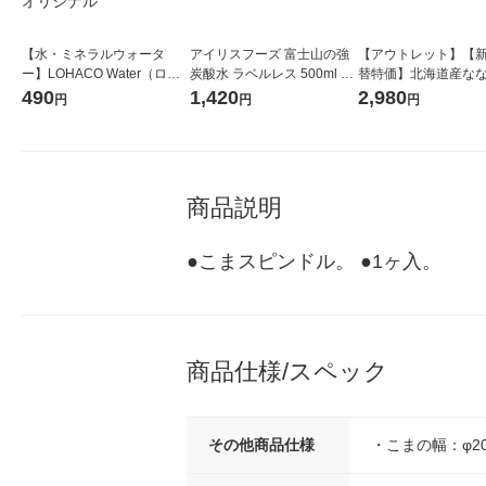
【水・ミネラルウォータ
アイリスフーズ 富士山の強
【アウトレット】【
ー】LOHACO Water（ロハ
炭酸水 ラベルレス 500ml 1
替特価】北海道産な
コウォーター）2L ラベルレ
箱（24本入）
し 無洗米 5kg 1袋 
490
1,420
2,980
円
円
円
ス 1箱（5本入）（イチオ
米 木徳神糧 オリジナ
シ） オリジナル
商品説明
●こまスピンドル。 ●1ヶ入。
商品仕様/スペック
その他商品仕様
・こまの幅：φ2