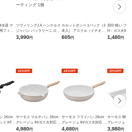
浄水器 マ
ツヴィリングJ.A.ヘンケルス
カセットボンベ 1パック（3
貝印 軽い フライ
換用フィル
ジャパン バッラリーニ ロー
本入） アスクル（イチオ
H・ガス火対応 0
マ フライパン 20cm ガス火
シ） オリジナル
1個
3,990
605
1,480
円
円
円
専用 コーティング 1個
43%OFF
44%OFF
39%OFF
 26cm
サーモス マルチパン 28cm
サーモス フライパン 28cm
サーモス 卵焼
ド KFM-
グレージュ IH/ガス火対応 K
グレージュ IH/ガス火対応 K
グレージュ IH/
FOー028W GG1個 深型設計
FO-028 GG 1個 深型設計 軽
FO-013E GG
4,980
4,680
3,980
円
円
円