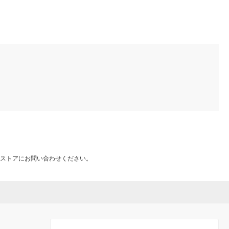
軽量 フッ素化合物不使用
量 フッ素化合物不使用
素化合物不使用
ストアにお問い合わせください。