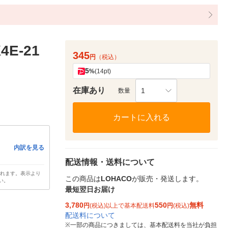
4E-21
345
円
（税込）
5
%
(14pt)
在庫あり
1
数量
カートに入れる
内訳を見る
配送情報・送料について
されます。表示より
この商品は
LOHACO
が販売・発送します。
い。
最短翌日お届け
3,780
550
無料
円
(税込)以上で基本配送料
円
(税込)
配送料について
※
一部の商品につきましては、基本配送料を当社が負担