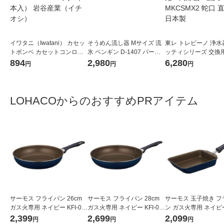
イワタニ（Iwatani） カセッ
そうめん流し器 Mサイズ 流
東レ トレビーノ 浄水
トボンベ カセットコンロ用
氷 ペンギン D-1407 パール
ッティシリーズ 交換用
オレンジ CB-250-OR 1パッ
金属
トリッジ 時短・高除去
894
2,980
6,280
円
円
円
ク（3本入） 岩谷産業（イチ
入 MKCSMX2 蛇口 
オシ）
日本製
LOHACOからのおすすめPRアイテム
サーモス フライパン 26cm
サーモス フライパン 28cm
サーモス 玉子焼き フ
ガス火専用 ネイビー KFI-02
ガス火専用 ネイビー KFI-02
ン ガス火専用 ネイビー 
6 NVY 1個
8 NVY 1個
013E NVY 1個
2,399
2,699
2,099
円
円
円