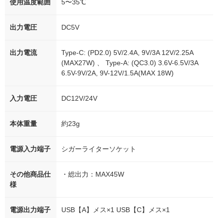
使用温度範囲
5〜35℃
出力電圧
DC5V
出力電流
Type-C: (PD2.0) 5V/2.4A, 9V/3A 12V/2.25A
(MAX27W) 、 Type-A: (QC3.0) 3.6V-6.5V/3A
6.5V-9V/2A, 9V-12V/1.5A(MAX 18W)
入力電圧
DC12V/24V
本体重量
約23g
電源入力端子
シガーライターソケット
その他商品仕
・総出力：MAX45W
様
電源出力端子
USB【A】メス×1 USB【C】メス×1