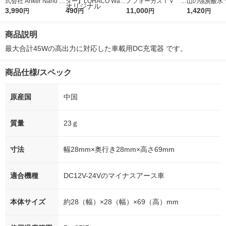
式会社 Anker Nano C
ター】LOHACO Wate
ノフォーカスＩＶ 4
山の強炭酸水 
ar Charger (75W， 巻
3,990
r（ロハコウォータ
490
5ｇ 資生堂 おまけ
11,000
レス 500ml 1
1,420
円
円
円
円
取り式Cケーブル) A2
ー）2L ラベルレス 1
付き
本入）
738NA2 1個
箱（5本入）（イチオ
商品説明
シ） オリジナル
最大合計45Wの高出力に対応した車載用DC充電器 です。
商品仕様/スペック
原産国
中国
質量
23ｇ
寸法
幅28mm×奥行き28mm×高さ69mm
適合機種
DC12V-24Vのマイナスアース車
本体サイズ
約28（幅）×28（幅）×69（高）mm