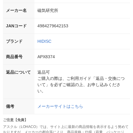
メーカー名
磁気研究所
JANコード
4984279642153
ブランド
HIDISC
商品番号
APX8374
返品について
返品可
ご購入の際は、ご利用ガイド「返品・交換につ
いて」を必ずご確認の上、お申し込みくださ
い。
備考
メーカーサイトはこちら
ご注意【免責】
アスクル（LOHACO）では、サイト上に最新の商品情報を表示するよう努めて
おりますが、メーカーの都合等により、商品規格・仕様（容量、パッケージ、