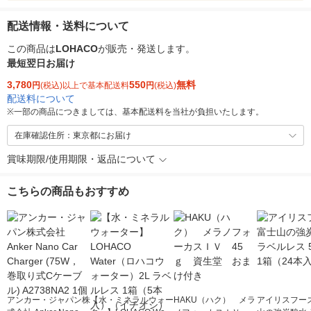
配送情報・送料について
この商品は
LOHACO
が販売・発送します。
最短翌日お届け
3,780
550
無料
円
(税込)以上で基本配送料
円
(税込)
配送料について
※
一部の商品につきましては、基本配送料を当社が負担いたします。
在庫確認住所：東京都にお届け
賞味期限/使用期限・返品について
こちらの商品もおすすめ
アンカー・ジャパン株
【水・ミネラルウォー
HAKU（ハク） メラ
アイリスフーズ