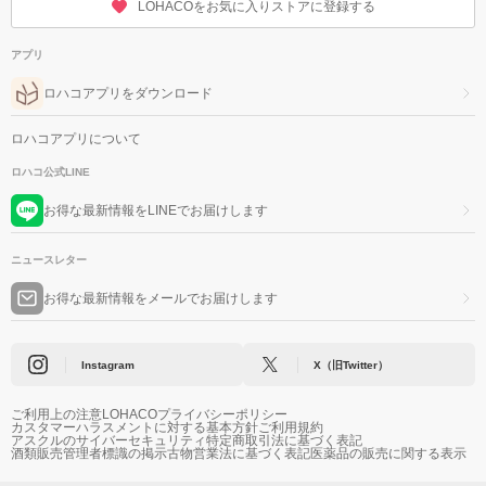
LOHACOをお気に入りストアに登録する
アプリ
ロハコアプリをダウンロード
ロハコアプリについて
ロハコ公式LINE
お得な最新情報をLINEでお届けします
ニュースレター
お得な最新情報をメールでお届けします
Instagram
X（旧Twitter）
ご利用上の注意
LOHACOプライバシーポリシー
カスタマーハラスメントに対する基本方針
ご利用規約
アスクルのサイバーセキュリティ
特定商取引法に基づく表記
酒類販売管理者標識の掲示
古物営業法に基づく表記
医薬品の販売に関する表示