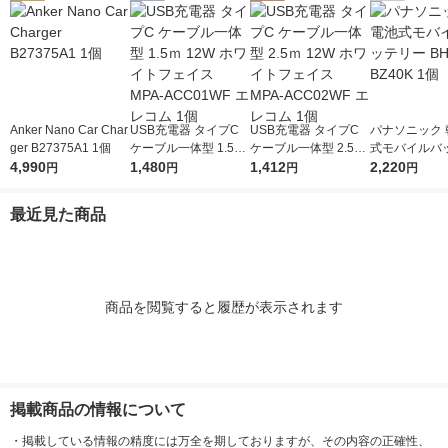
Anker Nano Car Char
USB充電器 タイプC
USB充電器 タイプC
パナソニック 
ger B27375A1 1個
ケーブル一体型 1.5ｍ
ケーブル一体型 2.5ｍ
式モバイルバ
4,990
12W ホワイトフェイ
1,480
12W ホワイトフェイ
1,412
BH-BZ40K 1
2,220
円
円
円
円
ス MPA-ACC01WF エ
ス MPA-ACC02WF エ
レコム 1個
レコム 1個
最近見た商品
商品を閲覧すると履歴が表示されます
掲載商品の情報について
・
掲載している情報の精度には万全を期しておりますが、その内容の正確性、