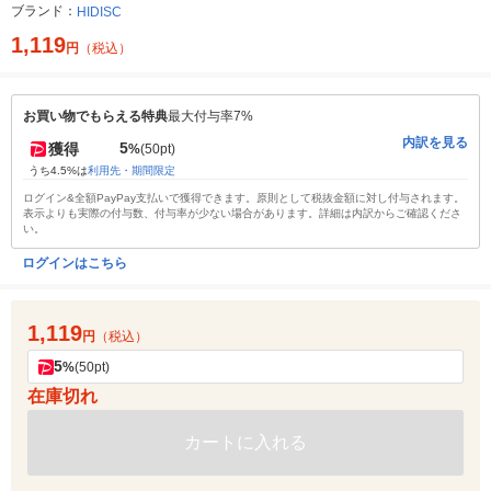
ブランド：
HIDISC
1,119
円
（税込）
お買い物でもらえる特典
最大付与率7%
内訳を見る
5
獲得
%
(50pt)
うち4.5%は
利用先・期間限定
ログイン&全額PayPay支払いで獲得できます。原則として税抜金額に対し付与されます。
表示よりも実際の付与数、付与率が少ない場合があります。詳細は内訳からご確認くださ
い。
ログインはこちら
1,119
円
（税込）
5
%
(50pt)
在庫切れ
カートに入れる