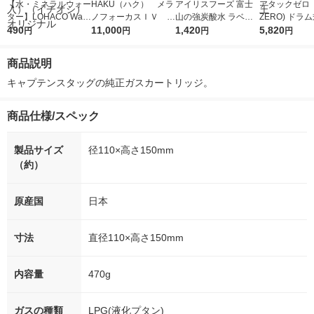
【水・ミネラルウォー
HAKU（ハク） メラ
アイリスフーズ 富士
アタックゼロ（A
ター】LOHACO Wate
ノフォーカスＩＶ 4
山の強炭酸水 ラベル
ZERO) ドラ
r（ロハコウォータ
490
5ｇ 資生堂 おまけ
11,000
レス 500ml 1箱（24
1,420
詰め替え メガ
5,820
円
円
円
円
ー）2L ラベルレス 1
付き
本入）
ボ 2300g 1
箱（5本入）（イチオ
個入) 洗濯洗剤
商品説明
シ） オリジナル
キャプテンスタッグの純正ガスカートリッジ。
商品仕様/スペック
製品サイズ
径110×高さ150mm
（約）
原産国
日本
寸法
直径110×高さ150mm
内容量
470g
ガスの種類
LPG(液化プタン)