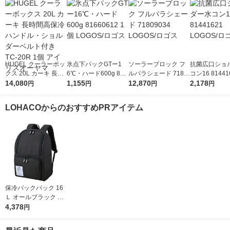
HUGEL クーラーボッ
氷点下パックGTー1
ソーラーブロック フ
抗菌広口ショ
クス 20L カーキ 長時
6℃・ハード600g 816
ルパラシェード 7180
コン16 81441
間高保冷 ハンドル・
14,080
60612 1個 LOGOS/ロ
1,155
9034 LOGOS/ロゴス
12,870
GOS/ロゴス
2,178
円
円
円
円
ショルダーベルト付き
ゴス
TC-20R 1個 アイリス
LOHACOからのおすすめPRアイテム
オーヤマ
保冷バックパック 16
Ｌ オールブラック RF
P-016 ALB 1個 保冷バ
4,378
円
ッグ リュック サーモ
ス