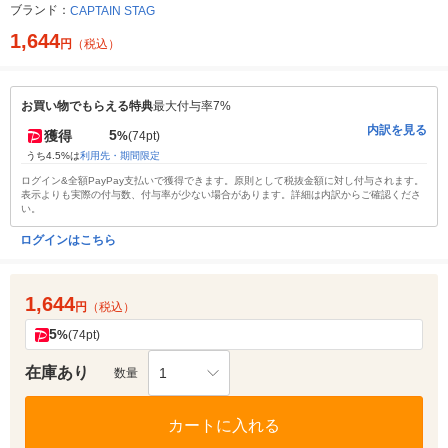
ブランド：
CAPTAIN STAG
1,644
円
（税込）
お買い物でもらえる特典
最大付与率7%
内訳を見る
5
獲得
%
(74pt)
うち4.5%は
利用先・期間限定
ログイン&全額PayPay支払いで獲得できます。原則として税抜金額に対し付与されます。
表示よりも実際の付与数、付与率が少ない場合があります。詳細は内訳からご確認くださ
い。
ログインはこちら
1,644
円
（税込）
5
%
(74pt)
在庫あり
1
数量
カートに入れる