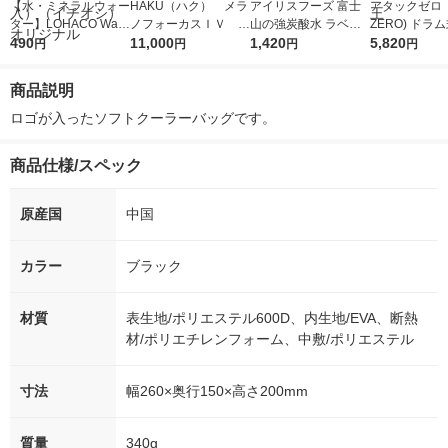
【水・ミネラルウォー
HAKU（ハク） メラ
アイリスフーズ 富士
アタックゼロ（A
ター】LOHACO Wate
ノフォーカスＩＶ 4
山の強炭酸水 ラベル
ZERO) ドラ
r（ロハコウォータ
490
5ｇ 資生堂 おまけ
11,000
レス 500ml 1箱（24
1,420
詰め替え メガ
5,820
円
円
円
円
ー）2L ラベルレス 1
付き
本入）
ボ 2300g 1
箱（5本入）（イチオ
個入) 洗濯洗剤
商品説明
シ） オリジナル
ロゴが入ったソフトクーラーバッグです。
商品仕様/スペック
原産国
中国
カラー
ブラック
材質
表生地/ポリエステル600D、内生地/EVA、断熱
材/ポリエチレンフォーム、中敷/ポリエステル
寸法
幅260×奥行150×高さ200mm
質量
340g