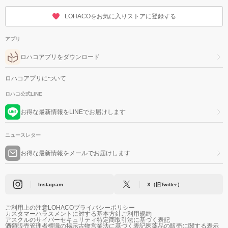
LOHACOをお気に入りストアに登録する
アプリ
ロハコアプリをダウンロード
ロハコアプリについて
ロハコ公式LINE
お得な最新情報をLINEでお届けします
ニュースレター
お得な最新情報をメールでお届けします
Instagram
X（旧Twitter）
ご利用上の注意
LOHACOプライバシーポリシー
カスタマーハラスメントに対する基本方針
ご利用規約
アスクルのサイバーセキュリティ
特定商取引法に基づく表記
酒類販売管理者標識の掲示
古物営業法に基づく表記
医薬品の販売に関する表示