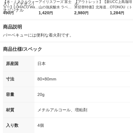
【水・ミネラルウォー
アイリスフーズ 富士
【アウトレット】【新
UCC上島珈琲 
ター】LOHACO Wate
山の強炭酸水 ラベル
米切替特価】北海道産
OTONOU（
r（ロハコウォータ
490
レス 500ml 1箱（24
1,420
ななつぼし 無洗米 5k
2,980
ウ） by BLAC
1,284
円
円
円
円
ー）2L ラベルレス 1
本入）
g 1袋 令和7年産 米 木
00ml 1セッ
箱（5本入）（イチオ
徳神糧 オリジナル
商品説明
シ） オリジナル
バーベキューには便利な着火剤です。
商品仕様/スペック
原産国
日本
寸法
80×80mm
容量
20g
材質
メチルアルコール、増粘剤
入り数
4個