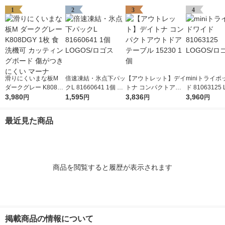
1
2
3
4
滑りにくいまな板M
倍速凍結・氷点下パッ
【アウトレット】デイ
miniトライ
ダークグレー K808D
クL 81660641 1個 LO
トナ コンパクトアウ
ド 81063125 
GY 1枚 食洗機可 カッ
3,980
GOS/ロゴス
1,595
トドアテーブル 1523
3,836
ロゴス
3,960
円
円
円
円
ティングボード 傷が
0 1個
つきにくい マーナ
最近見た商品
商品を閲覧すると履歴が表示されます
掲載商品の情報について