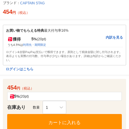
ブランド：
CAPTAIN STAG
454
円
（税込）
お買い物でもらえる特典
最大付与率16%
内訳を見る
5
獲得
%
(20pt)
うち4.5%は
利用先・期間限定
ログイン&全額PayPay支払いで獲得できます。原則として税抜金額に対し付与されます。
表示よりも実際の付与数、付与率が少ない場合があります。詳細は内訳からご確認くださ
い。
ログインはこちら
454
円
（税込）
5
%
(20pt)
在庫あり
1
数量
カートに入れる