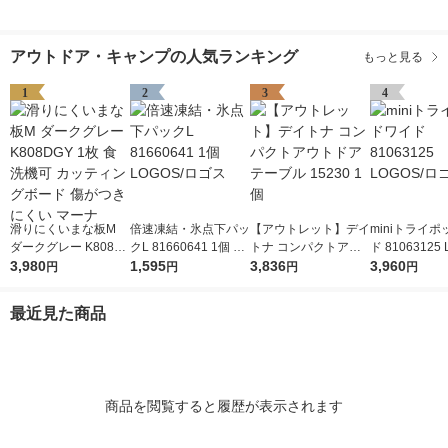
アウトドア・キャンプの人気ランキング
もっと見る
1
2
3
4
滑りにくいまな板M
倍速凍結・氷点下パッ
【アウトレット】デイ
miniトライ
ダークグレー K808D
クL 81660641 1個 LO
トナ コンパクトアウ
ド 81063125 
GY 1枚 食洗機可 カッ
3,980
GOS/ロゴス
1,595
トドアテーブル 1523
3,836
ロゴス
3,960
円
円
円
円
ティングボード 傷が
0 1個
つきにくい マーナ
最近見た商品
商品を閲覧すると履歴が表示されます