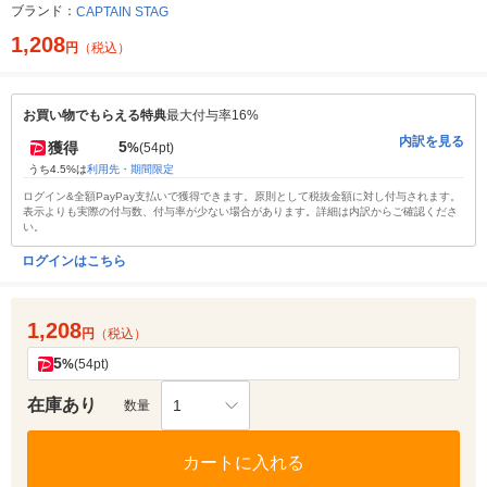
ブランド：
CAPTAIN STAG
1,208
円
（税込）
お買い物でもらえる特典
最大付与率16%
内訳を見る
5
獲得
%
(54pt)
うち4.5%は
利用先・期間限定
ログイン&全額PayPay支払いで獲得できます。原則として税抜金額に対し付与されます。
表示よりも実際の付与数、付与率が少ない場合があります。詳細は内訳からご確認くださ
い。
ログインはこちら
1,208
円
（税込）
5
%
(54pt)
在庫あり
1
数量
カートに入れる