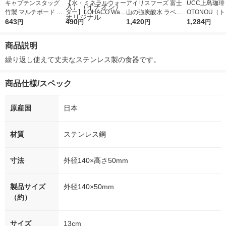
キャプテンスタッグ
【水・ミネラルウォー
アイリスフーズ 富士
UCC上島珈琲 
竹製 マルチボード B6
ター】LOHACO Wate
山の強炭酸水 ラベル
OTONOU（
UG-3068 1個
643
r（ロハコウォータ
490
レス 500ml 1箱（24
1,420
ウ） by BLAC
1,284
円
円
円
円
ー）2L ラベルレス 1
本入）
00ml 1セッ
箱（5本入）（イチオ
商品説明
シ） オリジナル
繰り返し使えて丈夫なステンレス製の食器です。
商品仕様/スペック
原産国
日本
材質
ステンレス鋼
寸法
外径140×高さ50mm
製品サイズ
外径140×50mm
（約）
サイズ
13cm