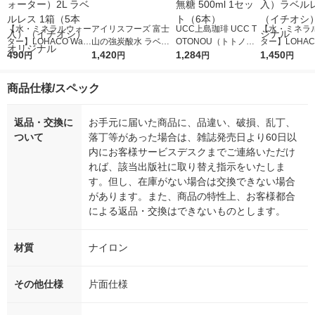
【水・ミネラルウォー
アイリスフーズ 富士
UCC上島珈琲 UCC T
【水・ミネラ
ター】LOHACO Wate
山の強炭酸水 ラベル
OTONOU（トトノ
ター】LOHACO
r（ロハコウォータ
490
レス 500ml 1箱（24
1,420
ウ） by BLACK無糖 5
1,284
r 410ml 1箱
1,450
円
円
円
円
ー）2L ラベルレス 1
本入）
00ml 1セット（6本）
入）ラベルレ
箱（5本入）（イチオ
オシ） オリジ
商品仕様/スペック
シ） オリジナル
返品・交換に
お手元に届いた商品に、品違い、破損、乱丁、
ついて
落丁等があった場合は、雑誌発売日より60日以
内にお客様サービスデスクまでご連絡いただけ
れば、該当出版社に取り替え指示をいたしま
す。但し、在庫がない場合は交換できない場合
があります。また、商品の特性上、お客様都合
による返品・交換はできないものとします。
材質
ナイロン
その他仕様
片面仕様