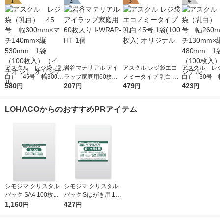
1
2
3
4
アスクル レジ袋（乳
岩谷マテリアル アイ
アスクル レジ袋エコ
アスクル レ
白） 45号 幅300m
ラップ家庭用60枚入
ノミータイプ 乳白 45
白） 30号 幅
m×マチ140mm×縦53
580
り I-WRAP-HT 1個
207
号 1袋(100枚入) オリ
479
m×マチ130m
423
円
円
円
円
0mm 1袋（100枚
ジナル
0mm 1袋（1
入）（イチオシ） オ
入） オリジ
LOHACOからのおすすめPRアイテム
リジナル
シモジマ クリスタル
シモジマ クリスタル
パック SA4 100枚入 6
パック Sはがき用 100
739200 1袋(100枚入)
1,160
枚入 6751700 1袋(10
427
円
円
0枚入)