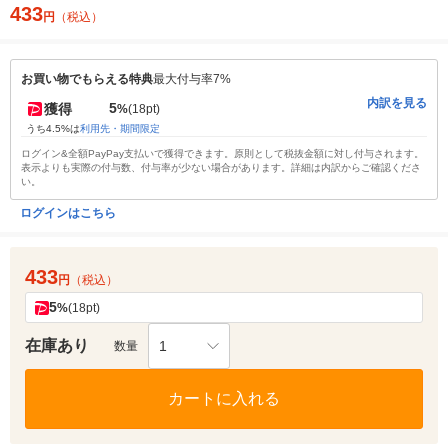
433
円
（税込）
お買い物でもらえる特典
最大付与率7%
内訳を見る
5
獲得
%
(18pt)
うち4.5%は
利用先・期間限定
ログイン&全額PayPay支払いで獲得できます。原則として税抜金額に対し付与されます。
表示よりも実際の付与数、付与率が少ない場合があります。詳細は内訳からご確認くださ
い。
ログインはこちら
433
円
（税込）
5
%
(18pt)
在庫あり
1
数量
カートに入れる