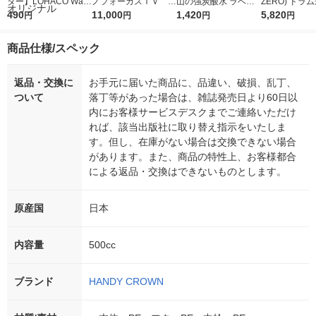
ター】LOHACO Wate
ノフォーカスＩＶ 4
山の強炭酸水 ラベル
ZERO) ドラ
r（ロハコウォータ
490
5ｇ 資生堂 おまけ
11,000
レス 500ml 1箱（24
1,420
詰め替え メガ
5,820
円
円
円
円
ー）2L ラベルレス 1
付き
本入）
ボ 2300g 1
箱（5本入）（イチオ
個入) 洗濯洗剤
商品仕様/スペック
シ） オリジナル
返品・交換に
お手元に届いた商品に、品違い、破損、乱丁、
ついて
落丁等があった場合は、雑誌発売日より60日以
内にお客様サービスデスクまでご連絡いただけ
れば、該当出版社に取り替え指示をいたしま
す。但し、在庫がない場合は交換できない場合
があります。また、商品の特性上、お客様都合
による返品・交換はできないものとします。
原産国
日本
内容量
500cc
ブランド
HANDY CROWN