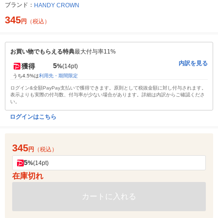
ブランド：
HANDY CROWN
345
円
（税込）
お買い物でもらえる特典
最大付与率11%
内訳を見る
5
獲得
%
(14pt)
うち4.5%は
利用先・期間限定
ログイン&全額PayPay支払いで獲得できます。原則として税抜金額に対し付与されます。
表示よりも実際の付与数、付与率が少ない場合があります。詳細は内訳からご確認くださ
い。
ログインはこちら
345
円
（税込）
5
%
(14pt)
在庫切れ
カートに入れる