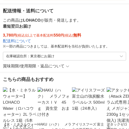
配送情報・送料について
この商品は
LOHACO
が販売・発送します。
最短翌日お届け
3,780
550
無料
円
(税込)以上で基本配送料
円
(税込)
配送料について
※
一部の商品につきましては、基本配送料を当社が負担いたします。
在庫確認住所：東京都にお届け
賞味期限/使用期限・返品について
こちらの商品もおすすめ
【水・ミネラルウォー
HAKU（ハク） メラ
アイリスフーズ 富士
アタックゼロ（A