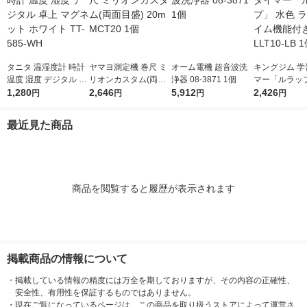
タニタ 温湿度計 時計
ヤマヨ測定機 巻尺 ミ
オーム電機 超音波洗
キングジム 学
温度 湿度 デジタル 卓
リオンカスタム(両面
浄器 08-3871 1個
マー「ルラップ
上 マグネット ホワイ
1,280
目盛) 20m MCT20 1個
2,646
5,912
色 ラップタイ
2,426
円
円
円
円
ト TT-585-WH
付き LLT10-L
最近見た商品
商品を閲覧すると履歴が表示されます
掲載商品の情報について
・
掲載している情報の精度には万全を期しておりますが、その内容の正確性、
安全性、有用性を保証するものではありません。
・
現在ご覧になっているページは、この商品を取り扱うストアによって運営さ