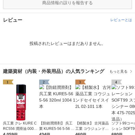
商品情報の誤りを報告する
レビュー
レビューとは
投稿されたレビューはまだありません。
建築資材（内装・外装用品）の人気ランキング
もっと見る
1
2
3
4
呉工業 クレ KURE C
【防錆潤滑剤】 呉工
【精製水】 古河薬品
ソフト99コー
RC556 潤滑油 00000
業 KURE5-56 5-56 32
工業 コウジュンドセ
ション SOFT9
49328530 1セット(70
4,059
0ml 1004 1本
434
イセイスイ2L 02-101
460
レーシンナー 08
680
円
円
円
円