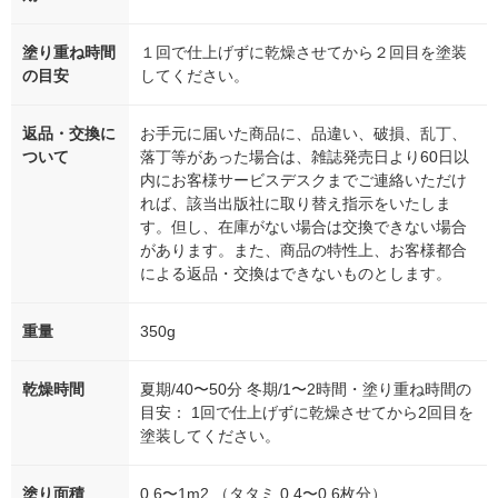
塗り重ね時間
１回で仕上げずに乾燥させてから２回目を塗装
の目安
してください。
返品・交換に
お手元に届いた商品に、品違い、破損、乱丁、
ついて
落丁等があった場合は、雑誌発売日より60日以
内にお客様サービスデスクまでご連絡いただけ
れば、該当出版社に取り替え指示をいたしま
す。但し、在庫がない場合は交換できない場合
があります。また、商品の特性上、お客様都合
による返品・交換はできないものとします。
重量
350g
乾燥時間
夏期/40〜50分 冬期/1〜2時間・塗り重ね時間の
目安： 1回で仕上げずに乾燥させてから2回目を
塗装してください。
塗り面積
0.6〜1m2 （タタミ 0.4〜0.6枚分）