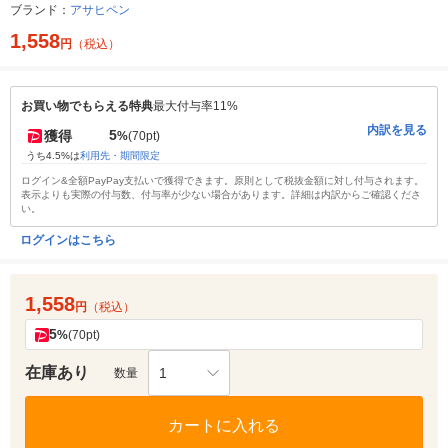
ブランド：
アサヒペン
1,558
円
（税込）
お買い物でもらえる特典
最大付与率11%
内訳を見る
5
獲得
%
(70pt)
うち4.5%は
利用先・期間限定
ログイン&全額PayPay支払いで獲得できます。原則として税抜金額に対し付与されます。
表示よりも実際の付与数、付与率が少ない場合があります。詳細は内訳からご確認くださ
い。
ログインはこちら
1,558
円
（税込）
5
%
(70pt)
在庫あり
1
数量
カートに入れる