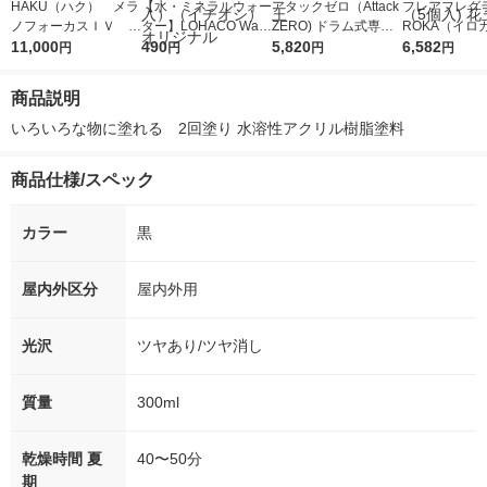
HAKU（ハク） メラ
【水・ミネラルウォー
アタックゼロ（Attack
フレアフレグラ
ノフォーカスＩＶ 4
ター】LOHACO Wate
ZERO) ドラム式専用
ROKA（イロ
5ｇ 資生堂 おまけ
11,000
r（ロハコウォータ
490
詰め替え メガジャン
5,820
イキッドリリ
6,582
円
円
円
円
付き
ー）2L ラベルレス 1
ボ 2300g 1セット（2
柔軟剤 詰め替
箱（5本入）（イチオ
個入) 洗濯洗剤 花王
大 1200ml 
商品説明
シ） オリジナル
（5個入) 花王
いろいろな物に塗れる　2回塗り 水溶性アクリル樹脂塗料
商品仕様/スペック
カラー
黒
屋内外区分
屋内外用
光沢
ツヤあり/ツヤ消し
質量
300ml
乾燥時間 夏
40〜50分
期