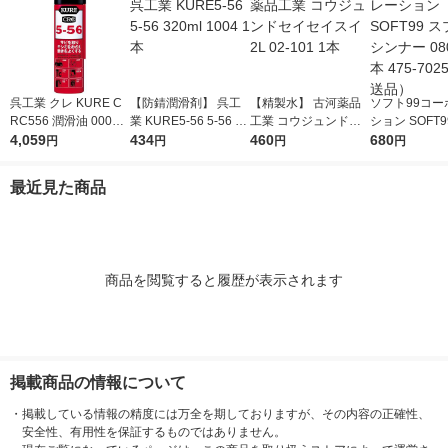
呉工業 クレ KURE C
【防錆潤滑剤】 呉工
【精製水】 古河薬品
ソフト99コー
RC556 潤滑油 00000
業 KURE5-56 5-56 32
工業 コウジュンドセ
ション SOFT9
49328530 1セット(70
4,059
0ml 1004 1本
434
イセイスイ2L 02-101
460
レーシンナー 08
680
円
円
円
円
ML×10)（直送品）
1本
本 475-702
品）
最近見た商品
商品を閲覧すると履歴が表示されます
掲載商品の情報について
・
掲載している情報の精度には万全を期しておりますが、その内容の正確性、
安全性、有用性を保証するものではありません。