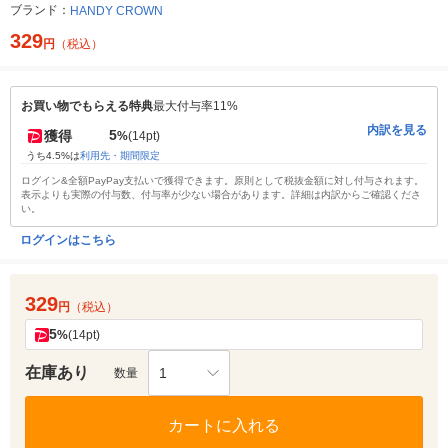
ブランド：
HANDY CROWN
329
円
（税込）
お買い物でもらえる特典
最大付与率11%
内訳を見る
5
獲得
%
(14pt)
うち4.5%は
利用先・期間限定
ログイン&全額PayPay支払いで獲得できます。原則として税抜金額に対し付与されます。
表示よりも実際の付与数、付与率が少ない場合があります。詳細は内訳からご確認くださ
い。
ログインはこちら
329
円
（税込）
5
%
(14pt)
在庫あり
1
数量
カートに入れる