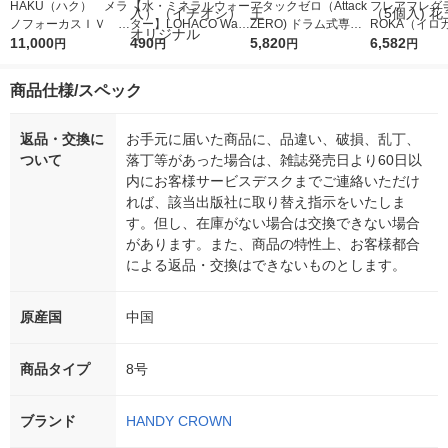
HAKU（ハク） メラ
【水・ミネラルウォー
アタックゼロ（Attack
フレアフレグラ
ノフォーカスＩＶ 4
ター】LOHACO Wate
ZERO) ドラム式専用
ROKA（イロ
5ｇ 資生堂 おまけ
11,000
r（ロハコウォータ
490
詰め替え メガジャン
5,820
イキッドリリ
6,582
円
円
円
円
付き
ー）2L ラベルレス 1
ボ 2300g 1セット（2
柔軟剤 詰め替
箱（5本入）（イチオ
個入) 洗濯洗剤 花王
大 1200ml 
商品仕様/スペック
シ） オリジナル
（5個入) 花王
返品・交換に
お手元に届いた商品に、品違い、破損、乱丁、
ついて
落丁等があった場合は、雑誌発売日より60日以
内にお客様サービスデスクまでご連絡いただけ
れば、該当出版社に取り替え指示をいたしま
す。但し、在庫がない場合は交換できない場合
があります。また、商品の特性上、お客様都合
による返品・交換はできないものとします。
原産国
中国
商品タイプ
8号
ブランド
HANDY CROWN