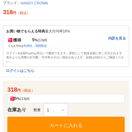
ブランド：
HANDY CROWN
318
円
（税込）
お買い物でもらえる特典
最大付与率16%
内訳を見る
5
獲得
%
(13pt)
うち4.5%は
利用先・期間限定
ログイン&全額PayPay支払いで獲得できます。原則として税抜金額に対し付与されます。
表示よりも実際の付与数、付与率が少ない場合があります。詳細は内訳からご確認くださ
い。
ログインはこちら
318
円
（税込）
5
%
(13pt)
在庫あり
1
数量
カートに入れる