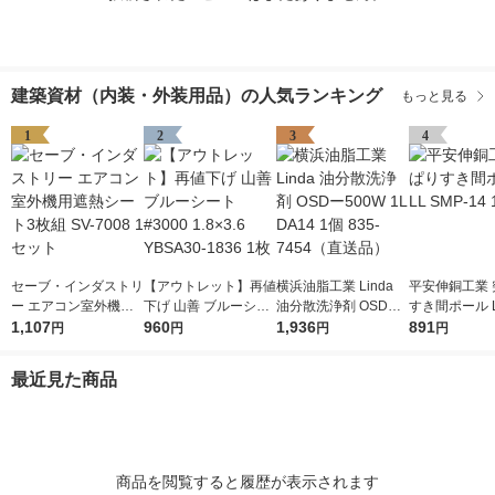
建築資材（内装・外装用品）の人気ランキング
もっと見る
1
2
3
4
セーブ・インダストリ
【アウトレット】再値
横浜油脂工業 Linda
平安伸銅工業 
ー エアコン室外機用
下げ 山善 ブルーシー
油分散洗浄剤 OSDー5
すき間ポール L
遮熱シート3枚組 SV-7
1,107
ト #3000 1.8×3.6 YB
960
00W 1L DA14 1個 83
1,936
-14 1個
891
円
円
円
円
008 1セット
SA30-1836 1枚
5-7454（直送品）
最近見た商品
商品を閲覧すると履歴が表示されます