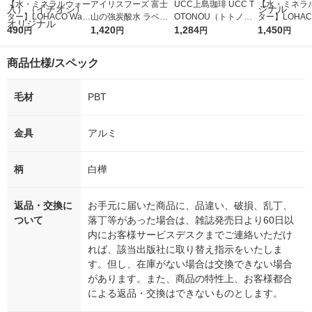
【水・ミネラルウォー
アイリスフーズ 富士
UCC上島珈琲 UCC T
【水・ミネラ
ター】LOHACO Wate
山の強炭酸水 ラベル
OTONOU（トトノ
ター】LOHACO
r（ロハコウォータ
490
レス 500ml 1箱（24
1,420
ウ） by BLACK無糖 5
1,284
r 410ml 1箱
1,450
円
円
円
円
ー）2L ラベルレス 1
本入）
00ml 1セット（6本）
入）ラベルレ
箱（5本入）（イチオ
オシ） オリジ
商品仕様/スペック
シ） オリジナル
毛材
PBT
金具
アルミ
柄
白樺
返品・交換に
お手元に届いた商品に、品違い、破損、乱丁、
ついて
落丁等があった場合は、雑誌発売日より60日以
内にお客様サービスデスクまでご連絡いただけ
れば、該当出版社に取り替え指示をいたしま
す。但し、在庫がない場合は交換できない場合
があります。また、商品の特性上、お客様都合
による返品・交換はできないものとします。