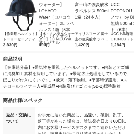
【作業用ヘルメット】
【水・ミネラルウォー
アイリスフーズ 富士
UCC上島珈琲 
トーヨーセーフティ T
ター】LOHACO Wate
山の強炭酸水 ラベル
OTONOU（
OYO SAFETY ヘルメ
2,830
r（ロハコウォータ
490
レス 500ml 1箱（24
1,420
ウ） by BLAC
1,284
円
円
円
円
ット 紺 170F 1個
ー）2L ラベルレス 1
本入）
00ml 1セッ
箱（5本入）（イチオ
商品説明
シ） オリジナル
【在庫処分品】●通気性を重視したヘルメットです。●内装とアゴ紐
に消臭加工素材を採用しています。●帯電防止処理をしているので、
ほこりが付きにくいです。●飛来・落下物用。●墜落時保護用。●ス
チロールライナー入●完成品●内装及びアゴヒモ(SB-2)標準装着
商品仕様/スペック
返品・交換に
お手元に届いた商品に、品違い、破損、乱丁、
ついて
落丁等があった場合は、雑誌発売日より60日以
内にお客様サービスデスクまでご連絡いただけ
れば、該当出版社に取り替え指示をいたしま