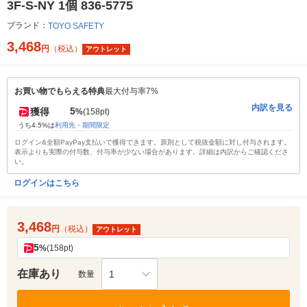
3F-S-NY 1個 836-5775
ブランド：
TOYO SAFETY
3,468
円
（税込）
アウトレット
お買い物でもらえる特典
最大付与率7%
内訳を見る
5
獲得
%
(158pt)
うち4.5%は
利用先・期間限定
ログイン&全額PayPay支払いで獲得できます。原則として税抜金額に対し付与されます。
表示よりも実際の付与数、付与率が少ない場合があります。詳細は内訳からご確認くださ
い。
ログインはこちら
3,468
円
（税込）
アウトレット
5
%
(158pt)
在庫あり
1
数量