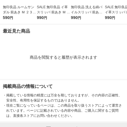
無印良品 ルームサン
SALE 無印良品 イ草
無印良品 洗える綿パ
SALE 無印良
ダル 前あき Ｍ ２３．
スリッパ 前あき Ｍ ２
イルスリッパ 前あき
イ草スリッパ 
５〜２５ｃｍ用 生成×
590
３．５〜２５ｃｍ用
990
Ｍ ２２．５〜２５ｃ
990
Ｍ ２３．５〜
990
円
円
円
円
マスタード 良品計画
生成 良品計画
ｍ用 ブルー 良品計画
ｍ用 生成 良
最近見た商品
商品を閲覧すると履歴が表示されます
掲載商品の情報について
・
掲載している情報の精度には万全を期しておりますが、その内容の正確性、
安全性、有用性を保証するものではありません。
・
現在ご覧になっているページは、この商品を取り扱うストアによって運営さ
れています。ページに記載されている内容や商品、ご購入に関するご質問
は、直接各ストアにお問い合わせください。