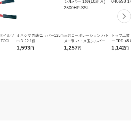
スタイルツ
ミネシマ 精密ニッパー125m
三共コーポレーション ハト
トップ工業 コ
 TOOL）
m D-22 1個
メ一撃 ハトメ玉シルバー 1
ー TRD-45 040
0 GK-1
袋(10組入) 2500HP-SSL
1,593
1,257
1,142
円
円
円
）