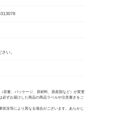
3313078
ださい。
様（容量、パッケージ、原材料、原産国など）が変更
は必ずお届けした商品の商品ラベルや注意書きをご
庫状況等により異なる場合がございます。あらかじ