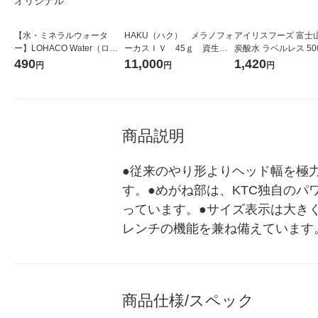
【水・ミネラルウォータ
HAKU（ハク） メラノフォ
アイリスフーズ 富士
ー】LOHACO Water（ロハ
ーカスＩＶ 45ｇ 資生
炭酸水 ラベルレス 500
コウォーター）2L ラベルレ
堂 おまけ付き
箱（24本入）
490
11,000
1,420
円
円
円
ス 1箱（5本入）（イチオ
シ） オリジナル
商品説明
●従来のやり形よりヘッド幅を極
す。●めがね部は、KTC独自のパワ
っています。●サイズ表示は大き
レンチの機能を兼ね備えています
商品仕様/スペック