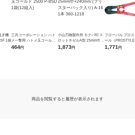
砥ぎ機
三共コーポレーション ハト
小山刃物製作所 モクバ印 ス
フローバル プロ
35F 1個
メ一撃用 ハトメ玉ゴールド
ロットチゼルA型 25mm巾×2
ール（PROSTYLE
2500 P-BSD 1袋(12組入)
40mm (ブリスターパック入
ボルトクリッパー 30
464
1,873
1,771
円
円
円
り) A-16 1本 360-1218
2BC 1個（直送品
商品を閲覧すると履歴が表示されます