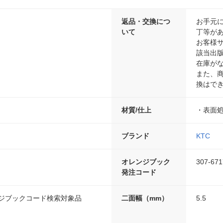
返品・交換につ
お手元
いて
丁等があ
お客様
該当出
在庫が
また、
換はで
材質/仕上
・表面
ブランド
KTC
オレンジブック
307-671
発注コード
ンジブックコード検索対象品
二面幅（mm）
5.5