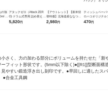
山の強
アタックゼロ（Attack ZER
【アウトレット】【新米切
ティッシュペーパー
ml 1
O) ドラム式専用 詰め替え メ
替特価】北海道産ななつぼ
ロハコオリジナル
ガジャンボ 2300g 1セット
し 無洗米 5kg 1袋 令和7年産
ックティッシュ フ
5,820
2,980
470
円
円
円
（2個入) 洗濯洗剤 花王
米 木徳神糧 オリジナル
リジナル 1セット
5個入×2パック）
ル
力小さく、力の加わる部分にボリュームを持たせた「新
ーフィット形状です。(5mm以下除く)●[[R1]]型断
く見やすい鍛造浮き出し刻印です。●早回しに適したス
。●合金工具鋼