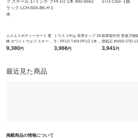
エスエスボディーガード 警
トラスコ中山 管用タップ SK
新興製作所 変速刃物
棒 ホワイトウルフ スチール
S・PF1/2 T-KN-PF1/2 1本 4
替砥石 #6000 STD-1
17インチ ブラック LCH-604
80-6662
9,380
3,966
3,941
円
円
円
-BK-H 1本
最近見た商品
掲載商品の情報について