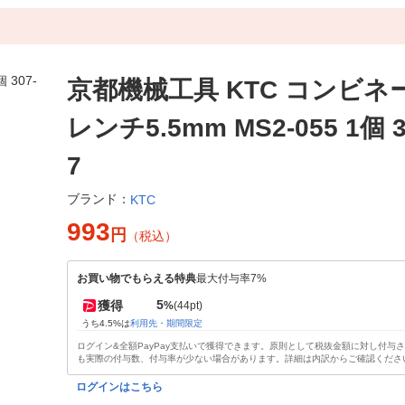
京都機械工具 KTC コンビネ
レンチ5.5mm MS2-055 1個 3
7
ブランド：
KTC
993
円
（税込）
お買い物でもらえる特典
最大付与率7%
5
獲得
%
(44pt)
うち4.5%は
利用先・期間限定
ログイン&全額PayPay支払いで獲得できます。原則として税抜金額に対し付与
も実際の付与数、付与率が少ない場合があります。詳細は内訳からご確認くださ
ログインはこちら