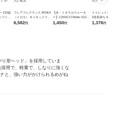
 150組
フレアフレグランス IROKA
【水・ミネラルウォータ
トイレットペー
ソフトパ
（イロカ） ネイキッドリリ
ー】LOHACO Water 410ml
3倍長持ち 6ロール 75
ィオナ オ
ーの香り 柔軟剤 詰め替え 超
1箱（20本入）ラベルレス
紙配合 スコッ
6,582
1,450
1,376
円
円
円
（10個：
特大 1200ml 1セット（5個
（イチオシ） オリジナル
パック 1セット
 オリジナ
入) 花王
ロール入）花の
やり形ヘッド」を採用していま
面構造採用で、軽量で、しなりに強くな
パナと、強い力がかけられるめがね