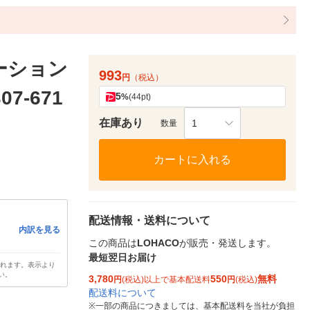
ーション
993
円
（税込）
07-671
5
%
(44pt)
在庫あり
1
数量
カートに入れる
配送情報・送料について
内訳を見る
この商品は
LOHACO
が販売・発送します。
最短翌日お届け
されます。表示より
い。
3,780
550
無料
円
(税込)以上で基本配送料
円
(税込)
配送料について
※
一部の商品につきましては、基本配送料を当社が負担