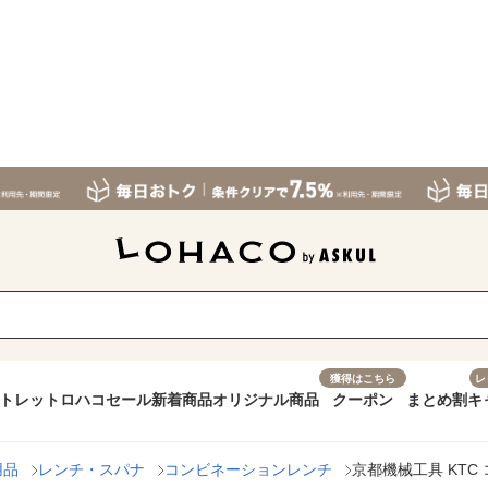
獲得はこちら
レ
トレット
ロハコセール
新着商品
オリジナル商品
クーポン
まとめ割
キ
用品
レンチ・スパナ
コンビネーションレンチ
京都機械工具 KTC コ