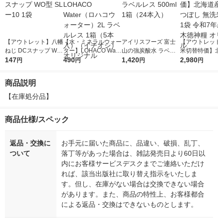
【アウトレット】八幡
【水・ミネラルウォー
アイリスフーズ 富士
【アウトレッ
ねじ DCスナップ WO
ター】LOHACO Wate
山の強炭酸水 ラベル
米切替特価】
型 SLー10 1袋
147
r（ロハコウォータ
490
レス 500ml 1箱（24
1,420
ななつぼし 無洗
2,980
円
円
円
円
ー）2L ラベルレス 1
本入）
g 1袋 令和7年
箱（5本入）（イチオ
徳神糧 オリジ
商品説明
シ） オリジナル
【在庫処分品】
商品仕様/スペック
返品・交換に
お手元に届いた商品に、品違い、破損、乱丁、
ついて
落丁等があった場合は、雑誌発売日より60日以
内にお客様サービスデスクまでご連絡いただけ
れば、該当出版社に取り替え指示をいたしま
す。但し、在庫がない場合は交換できない場合
があります。また、商品の特性上、お客様都合
による返品・交換はできないものとします。