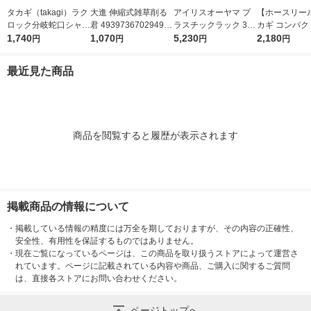
タカギ（takagi）ラク
大進 伸縮式雑草削る
アイリスオーヤマ プ
【ホースリール
ロック分岐蛇口シャワ
君 4939736702949 1
ラスチックラック 3段
カギ コンパク
ー G1074GY 散水用品
1,740
本（直送品）
1,070
ブラック 幅720×奥行
5,230
ル 10m CG 内
2,180
円
円
円
円
400×高さ963ｍｍ 1台
m R110CG 1
最近見た商品
商品を閲覧すると履歴が表示されます
掲載商品の情報について
・
掲載している情報の精度には万全を期しておりますが、その内容の正確性、
安全性、有用性を保証するものではありません。
・
現在ご覧になっているページは、この商品を取り扱うストアによって運営さ
れています。ページに記載されている内容や商品、ご購入に関するご質問
は、直接各ストアにお問い合わせください。
ページトップへ