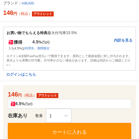
ブランド：
HIKARI
146
円
（税込）
アウトレット
お買い物でもらえる特典
最大付与率15.5%
内訳を見る
4.5
獲得
%
(5pt)
うち4.5%は
利用先・期間限定
ログイン&全額PayPay支払いで獲得できます。原則として税抜金額に対し付与されます。
表示よりも実際の付与数、付与率が少ない場合があります。詳細は内訳からご確認くださ
い。
ログインはこちら
146
円
（税込）
アウトレット
4.5
%
(5pt)
在庫あり
1
数量
カートに入れる