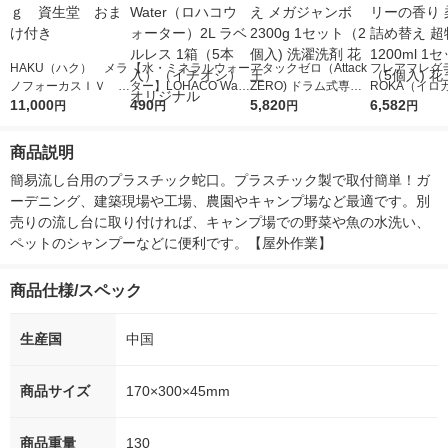
HAKU（ハク） メラ
【水・ミネラルウォー
アタックゼロ（Attack
フレアフレグラ
ノフォーカスＩＶ 4
ター】LOHACO Wate
ZERO) ドラム式専用
ROKA（イロ
5ｇ 資生堂 おまけ
11,000
r（ロハコウォータ
490
詰め替え メガジャン
5,820
イキッドリリ
6,582
円
円
円
円
付き
ー）2L ラベルレス 1
ボ 2300g 1セット（2
柔軟剤 詰め替
箱（5本入）（イチオ
個入) 洗濯洗剤 花王
大 1200ml 
商品説明
シ） オリジナル
（5個入) 花王
簡易流し台用のプラスチック蛇口。プラスチック製で取付簡単！ガ
ーデニング、建築現場や工場、農園やキャンプ場など最適です。別
売りの流し台に取り付ければ、キャンプ場での野菜や魚の水洗い、
ペットのシャンプーなどに便利です。【屋外作業】
商品仕様/スペック
生産国
中国
商品サイズ
170×300×45mm
商品重量
130