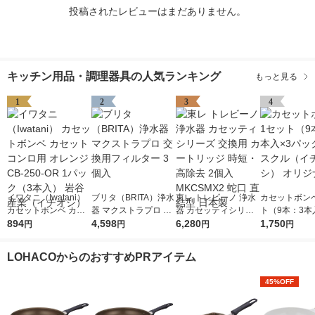
投稿されたレビューはまだありません。
キッチン用品・調理器具の人気ランキング
もっと見る
1
2
3
4
イワタニ（Iwatani）
ブリタ（BRITA）浄水
東レ トレビーノ 浄水
カセットボンベ
カセットボンベ カセ
器 マクストラプロ 交
器 カセッティシリー
ト（9本：3本
ットコンロ用 オレン
894
換用フィルター 3個入
4,598
ズ 交換用 カートリッ
6,280
ック） アスク
1,750
円
円
円
円
ジ CB-250-OR 1パッ
ジ 時短・高除去 2個
チオシ） オリ
ク（3本入） 岩谷産業
入 MKCSMX2 蛇口 直
LOHACOからのおすすめPRアイテム
（イチオシ）
結型 日本製
45%OFF