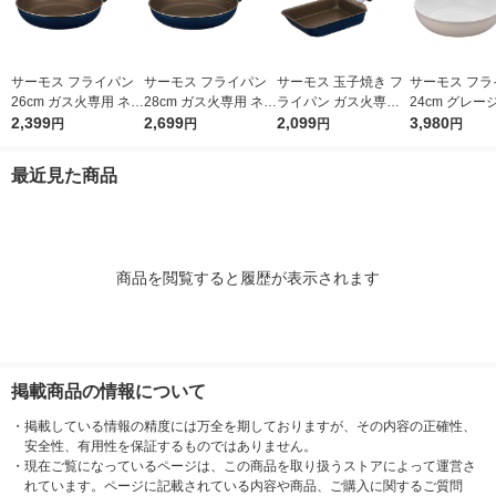
サーモス フライパン
サーモス フライパン
サーモス 玉子焼き フ
サーモス フラ
26cm ガス火専用 ネイ
28cm ガス火専用 ネイ
ライパン ガス火専用
24cm グレージ
ビー KFI-026 NVY 1個
2,399
ビー KFI-028 NVY 1個
2,699
ネイビー KFI-013E N
2,099
ガス火対応 KFO
3,980
円
円
円
円
VY 1個
GG 1個 深型
フッ素化合物
最近見た商品
商品を閲覧すると履歴が表示されます
掲載商品の情報について
・
掲載している情報の精度には万全を期しておりますが、その内容の正確性、
安全性、有用性を保証するものではありません。
・
現在ご覧になっているページは、この商品を取り扱うストアによって運営さ
れています。ページに記載されている内容や商品、ご購入に関するご質問