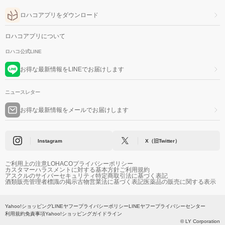
ロハコアプリをダウンロード
ロハコアプリについて
ロハコ公式LINE
お得な最新情報をLINEでお届けします
ニュースレター
お得な最新情報をメールでお届けします
Instagram
X（旧Twitter）
ご利用上の注意
LOHACOプライバシーポリシー
カスタマーハラスメントに対する基本方針
ご利用規約
アスクルのサイバーセキュリティ
特定商取引法に基づく表記
酒類販売管理者標識の掲示
古物営業法に基づく表記
医薬品の販売に関する表示
Yahoo!ショッピング
LINEヤフープライバシーポリシー
LINEヤフープライバシーセンター
利用規約
免責事項
Yahoo!ショッピングガイドライン
© LY Corporation