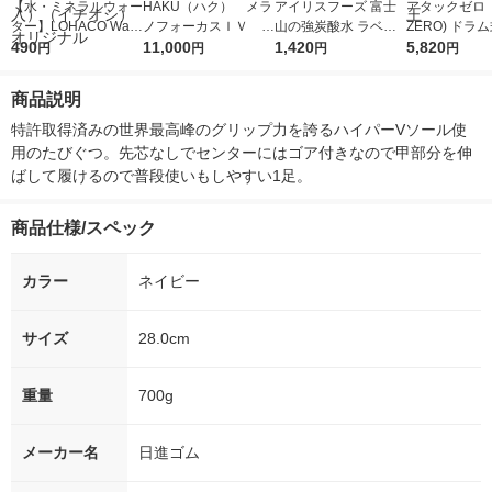
【水・ミネラルウォー
HAKU（ハク） メラ
アイリスフーズ 富士
アタックゼロ（A
ター】LOHACO Wate
ノフォーカスＩＶ 4
山の強炭酸水 ラベル
ZERO) ドラ
r（ロハコウォータ
490
5ｇ 資生堂 おまけ
11,000
レス 500ml 1箱（24
1,420
詰め替え メガ
5,820
円
円
円
円
ー）2L ラベルレス 1
付き
本入）
ボ 2300g 1
箱（5本入）（イチオ
個入) 洗濯洗剤
商品説明
シ） オリジナル
特許取得済みの世界最高峰のグリップ力を誇るハイパーVソール使
用のたびぐつ。先芯なしでセンターにはゴア付きなので甲部分を伸
ばして履けるので普段使いもしやすい1足。
商品仕様/スペック
カラー
ネイビー
サイズ
28.0cm
重量
700g
メーカー名
日進ゴム