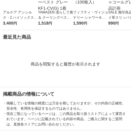
アルケア アンシル
YAMAZEN 濡らして着
フィフティ・ヴィジョ
SALE 無印良
ク・2 ハイソックス
る クーリングベスト
ナリー シャワーキャ
イ草スリッパ 
ブラックM 18473 1個
3,400
ファン付きウェア用イ
1,518
ップ FVMC-001 1個
1,590
ＸＬ ２６．５
990
円
円
円
円
ンナーベスト グレー
（100枚入）
ｃｍ用 チャコ
KF1-CV(G) 1着
レー 良品計画
最近見た商品
商品を閲覧すると履歴が表示されます
掲載商品の情報について
・
掲載している情報の精度には万全を期しておりますが、その内容の正確性、
安全性、有用性を保証するものではありません。
・
現在ご覧になっているページは、この商品を取り扱うストアによって運営さ
れています。ページに記載されている内容や商品、ご購入に関するご質問
は、直接各ストアにお問い合わせください。