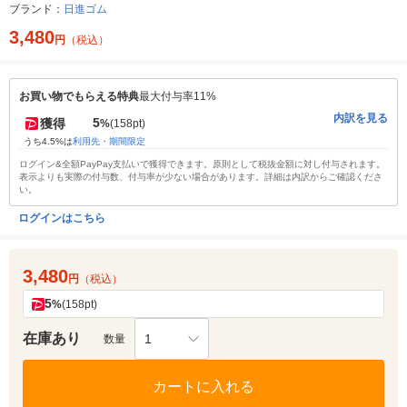
ブランド：
日進ゴム
3,480
円
（税込）
お買い物でもらえる特典
最大付与率11%
内訳を見る
5
獲得
%
(158pt)
うち4.5%は
利用先・期間限定
ログイン&全額PayPay支払いで獲得できます。原則として税抜金額に対し付与されます。
表示よりも実際の付与数、付与率が少ない場合があります。詳細は内訳からご確認くださ
い。
ログインはこちら
3,480
円
（税込）
5
%
(158pt)
在庫あり
1
数量
カートに入れる