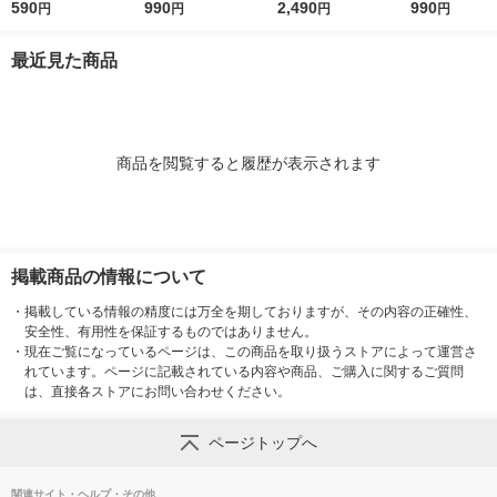
５〜２５ｃｍ用 生成×
590
Ｍ ２３．５〜２５ｃ
990
と付き Ｍ ２３．５〜
2,490
５〜２６．５
990
円
円
円
円
マスタード 良品計画
ｍ用 チャコールグレ
２５ｃｍ用 グレー 良
チャコールグレ
ー 良品計画
品計画
品計画
最近見た商品
商品を閲覧すると履歴が表示されます
掲載商品の情報について
・
掲載している情報の精度には万全を期しておりますが、その内容の正確性、
安全性、有用性を保証するものではありません。
・
現在ご覧になっているページは、この商品を取り扱うストアによって運営さ
れています。ページに記載されている内容や商品、ご購入に関するご質問
は、直接各ストアにお問い合わせください。
ページトップへ
関連サイト・ヘルプ・その他