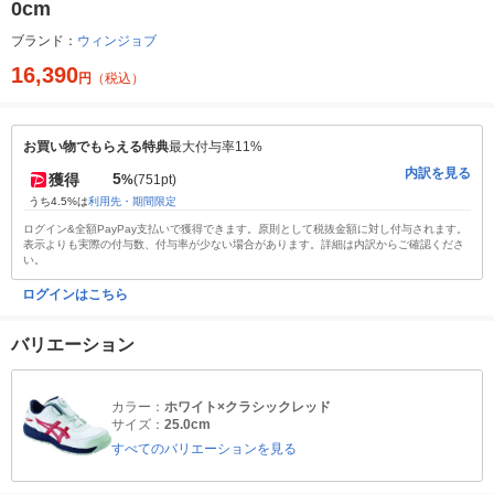
0cm
ブランド：
ウィンジョブ
16,390
円
（税込）
お買い物でもらえる特典
最大付与率11%
内訳を見る
5
獲得
%
(751pt)
うち4.5%は
利用先・期間限定
ログイン&全額PayPay支払いで獲得できます。原則として税抜金額に対し付与されます。
表示よりも実際の付与数、付与率が少ない場合があります。詳細は内訳からご確認くださ
い。
ログインはこちら
バリエーション
カラー：
ホワイト×クラシックレッド
サイズ：
25.0cm
すべてのバリエーションを見る