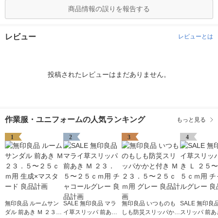
商品情報の誤りを報告する
レビュー
レビューとは
投稿されたレビューはまだありません。
作業服・ユニフォームの人気ランキング
もっと見る
1
2
3
4
無印良品 ルームサン
SALE 無印良品 マラ
無印良品 いつものも
SALE 無印良
ダル 前あき Ｍ ２３．
イ草スリッパ 前あき
しも防災スリッパかか
スリッパ 前あき