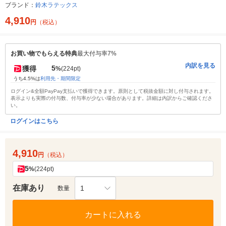
ブランド：
鈴木ラテックス
4,910
円
（税込）
お買い物でもらえる特典
最大付与率7%
内訳を見る
5
獲得
%
(224pt)
うち4.5%は
利用先・期間限定
ログイン&全額PayPay支払いで獲得できます。原則として税抜金額に対し付与されます。
表示よりも実際の付与数、付与率が少ない場合があります。詳細は内訳からご確認くださ
い。
ログインはこちら
4,910
円
（税込）
5
%
(224pt)
在庫あり
1
数量
カートに入れる