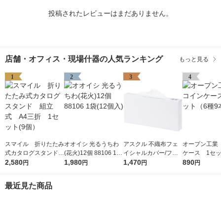
投稿されたレビューはまだありません。
店舗・オフィス・現場什器の人気ランキング
もっと見る
1
2
3
4
スマイル 折りたたみ
オオイシ 光るうちわ
アスクル 不織布フェ
オープン工業
式カタログスタンド
(花火)12個 88106 1袋
イシャルカバー/フェ
ケース 1セッ
組立式 A4三折 1セ
2,580
(12個入)
1,980
イスカバー オリジナ
1,470
種9本入）
890
円
円
円
円
ット(9個）
ル
最近見た商品