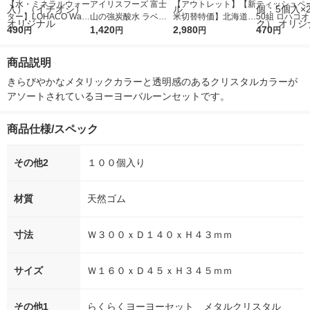
【水・ミネラルウォー
アイリスフーズ 富士
【アウトレット】【新
ティッシュペー
ター】LOHACO Wate
山の強炭酸水 ラベル
米切替特価】北海道産
50組 ロハコ
r（ロハコウォータ
490
レス 500ml 1箱（24
1,420
ななつぼし 無洗米 5k
2,980
ルソフトパッ
470
円
円
円
円
ー）2L ラベルレス 1
本入）
g 1袋 令和7年産 米 木
シュ フィオナ
箱（5本入）（イチオ
徳神糧 オリジナル
ナル 1セット
商品説明
シ） オリジナル
個：5個入×2
オリジナル
きらびやかなメタリックカラーと透明感のあるクリスタルカラーが
アソートされているヨーヨーバルーンセットです。
商品仕様/スペック
その他2
１００個入り
材質
天然ゴム
寸法
Ｗ３００ｘＤ１４０ｘＨ４３ｍｍ
サイズ
Ｗ１６０ｘＤ４５ｘＨ３４５ｍｍ
その他1
らくらくヨーヨーセット メタルクリスタル