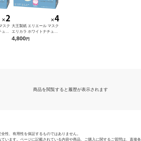
マスク
大王製紙 エリエール マスク
チュラ
エリカラ ホワイトナチュラ
ット（3
ル ふつうサイズ 1セット（3
4,800
円
カラー
0枚入×4箱）日本製 カラー
マスク
商品を閲覧すると履歴が表示されます
安全性、有用性を保証するものではありません。
れています。ページに記載されている内容や商品、ご購入に関するご質問は、直接各