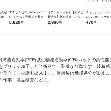
山の強
アタックゼロ（Attack ZER
【アウトレット】【新米切
ティッシュペーパー
ml 1
O) ドラム式専用 詰め替え メ
替特価】北海道産ななつぼ
ロハコオリジナル
ガジャンボ 2300g 1セット
し 無洗米 5kg 1袋 令和7年産
ックティッシュ フ
5,820
2,980
470
円
円
円
（2個入) 洗濯洗剤 花王
米 木徳神糧 オリジナル
リジナル 1セット
5個入×2パック）
ル
ルス飛沫濾過効率)PFE(微生物濾過効率)99%カットの高
をブリッジ加工した半折状で、装着が簡単です。装着感
がラクで、会話も出来ます。使用後は焼却処分が出来ま
ム作業、製品検査などに。