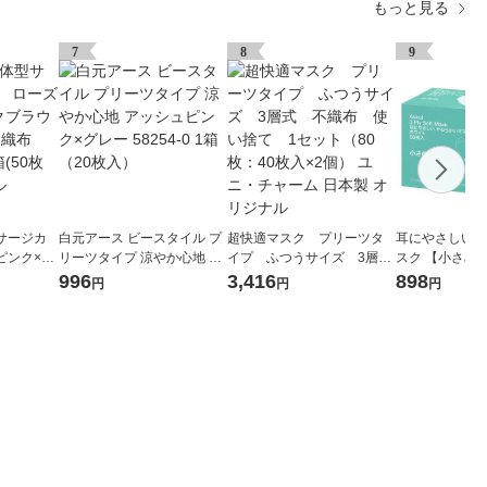
もっと見る
7
8
9
サージカ
白元アース ビースタイル プ
超快適マスク プリーツタ
耳にやさしい 
ピンク×紐
リーツタイプ 涼やか心地 ア
イプ ふつうサイズ 3層
スク 【小さめ】
使い捨て
ッシュピンク×グレー 58254
式 不織布 使い捨て 1セ
ージカル 3層
996
3,416
898
円
円
円
 1箱(5
-0 1箱（20枚入）
ット（80枚：40枚入×2個）
（100枚：50
ナル
ユニ・チャーム 日本製 オリ
スクル オリジ
ジナル