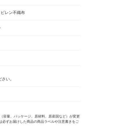
ロピレン不織布
ル
ださい。
様（容量、パッケージ、原材料、原産国など）が変更
は必ずお届けした商品の商品ラベルや注意書きをご