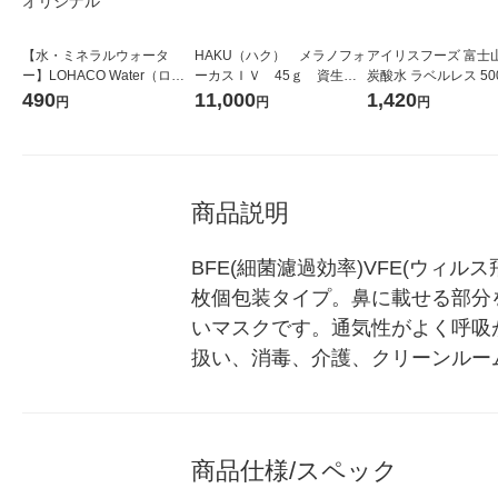
【水・ミネラルウォータ
HAKU（ハク） メラノフォ
アイリスフーズ 富士
ー】LOHACO Water（ロハ
ーカスＩＶ 45ｇ 資生
炭酸水 ラベルレス 500
コウォーター）2L ラベルレ
堂 おまけ付き
箱（24本入）
490
11,000
1,420
円
円
円
ス 1箱（5本入）（イチオ
シ） オリジナル
商品説明
BFE(細菌濾過効率)VFE(ウィ
枚個包装タイプ。鼻に載せる部分
いマスクです。通気性がよく呼吸
扱い、消毒、介護、クリーンルー
商品仕様/スペック