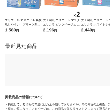
エリエール マスク ムレ爽快
大王製紙 エリエール マスク
大王製紙 エリエール 
息しやすい プリーツ型
エリカラ ピンクベージュ ふ
エリカラ ホワイトナ
幅広耳ゴム アイスブル- ふ
つうサイズ 1セット（30枚
ル ふつうサイズ 1セ
1,580
2,196
2,440
円
円
円
つうサイズ 1箱（30枚入）
入×2箱）日本製 カラーマス
0枚入×2箱）日本製 
大王製紙 日本製
ク
マスク
最近見た商品
掲載商品の情報について
・
掲載している情報の精度には万全を期しておりますが、その内容の正確性、
・
現在ご覧になっているページは、この商品を取り扱うストアによって運営さ