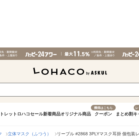
獲得はこちら
レ
トレット
ロハコセール
新着商品
オリジナル商品
クーポン
まとめ割
キ
ク
立体マスク（ふつう）
リーブル #2868 3PLYマスク耳掛 個包