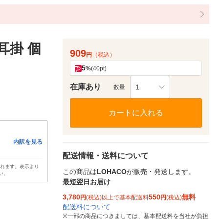
ク耳掛 個
909
円
（税込）
5
%
(40pt)
在庫あり
1
数量
カートに入れる
内訳を見る
配送情報・送料について
されます。表示より
この商品は
LOHACO
が販売・発送します。
い。
最短翌日お届け
3,780
550
無料
円
(税込)以上で基本配送料
円
(税込)
配送料について
※
一部の商品につきましては、基本配送料を当社が負担