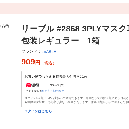
リーブル #2868 3PLYマス
包装レギュラー 1箱
ブランド：
LeABLE
909
円
（税込）
お買い物でもらえる特典
最大付与率11%
5
獲得
%
(40pt)
うち4.5%は
利用先・期間限定
ログイン&全額PayPay支払いで獲得できます。原則として税抜金額に対し付与
も実際の付与数、付与率が少ない場合があります。詳細は内訳からご確認くださ
ログインはこちら