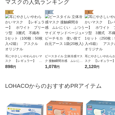
マスクの人気ランキング
1
2
3
耳にやさしいやわらかいマ
ビースタイル 立体冷感マス
耳にやさしいやわら
スク 【レギュラー】 ホ
ク 接触瞬間冷感 ムレにく
スク 【レギュラー
ワイト プリーツ型 3層
い ふつうサイズ サンドベ
ワイト プリーツ型 
898
1,078
2,120
円
円
円
式 不織布 1セット（100
ージュ×ピーチモカ 使い捨
式 不織布 1セット（
枚：50枚入×2箱） アスク
て 白元アース 1袋(20枚入)
枚：50枚入×5箱） 
ル オリジナル
ル オリジナル
LOHACOからのおすすめPRアイテム