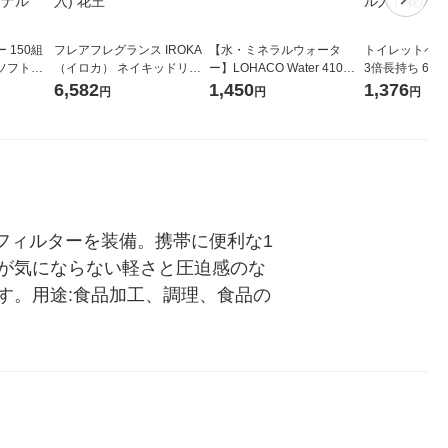
 150組
フレアフレグランス IROKA
【水・ミネラルウォータ
トイレットペー
ソフトパ
（イロカ） ネイキッドリリ
ー】LOHACO Water 410ml
3倍長持ち 6ロール 75
ィオナ オ
ーの香り 柔軟剤 詰め替え 超
1箱（20本入）ラベルレス
紙配合 スコッ
6,582
1,450
1,376
円
円
円
（10個：
特大 1200ml 1セット（5個
（イチオシ） オリジナル
パック 1セット
 オリジナ
入) 花王
ロール入）花の
性能フィルターを装備。携帯に便利な1
が気にならない軽さと圧迫感のな
す。用途:食品加工、調理、食品の