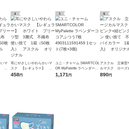
4
5
6
かいマ
耳にやさしいやわらかいマ
ユニ・チャーム SMARTCOL
アスクル 立体型
】 ホ
スク 【レギュラー】 ホ
OR MyPalette ラベンダーコ
ルマスク ローズ
3層
ワイト プリーツ型 3層
コアふつう7枚 4903111591
ピンクブラウン 
458
1,171
890
円
円
円
250
式 不織布 使い捨て 1箱
459 1セット(7枚×3個)
不織布 バイカラー
アスク
（50枚入） アスクル オ
0枚入) オリジ
リジナル