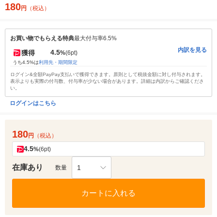
180
円
（税込）
お買い物でもらえる特典
最大付与率6.5%
内訳を見る
4.5
獲得
%
(6pt)
うち4.5%は
利用先・期間限定
ログイン&全額PayPay支払いで獲得できます。原則として税抜金額に対し付与されます。
表示よりも実際の付与数、付与率が少ない場合があります。詳細は内訳からご確認くださ
い。
ログインはこちら
180
円
（税込）
4.5
%
(6pt)
在庫あり
1
数量
カートに入れる