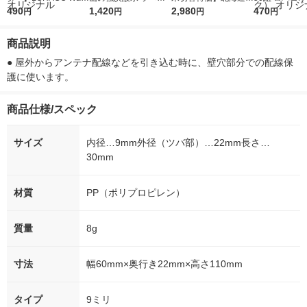
r（ロハコウォータ
490
レス 500ml 1箱（24
1,420
ななつぼし 無洗米 5k
2,980
ルソフトパッ
470
円
円
円
円
ー）2L ラベルレス 1
本入）
g 1袋 令和7年産 米 木
シュ フィオナ
箱（5本入）（イチオ
徳神糧 オリジナル
ナル 1セット
商品説明
シ） オリジナル
個：5個入×2
オリジナル
● 屋外からアンテナ配線などを引き込む時に、壁穴部分での配線保
護に使います。
商品仕様/スペック
サイズ
内径…9mm外径（ツバ部）…22mm長さ…
30mm
材質
PP（ポリプロピレン）
質量
8g
寸法
幅60mm×奥行き22mm×高さ110mm
タイプ
9ミリ