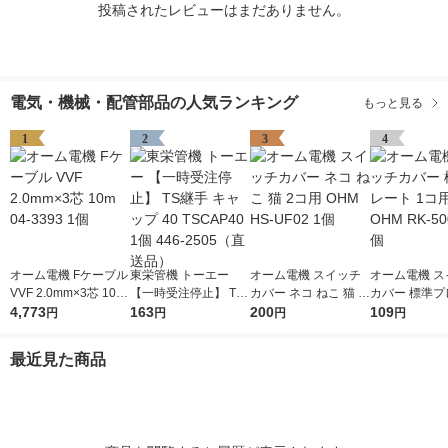
投稿されたレビューはまだありません。
電気・機械・配管部品の人気ランキング
もっと見る
1
2
3
4
オーム電機 Fケーブル
東栄管機 トーエー
オーム電機 スイッチ
オーム電機 ス
VVF 2.0mm×3芯 10m
【一時受注停止】 TS
カバー ネコ ねこ 猫 2
カバー 標準プ
04-3393 1個
4,773
継手 キャップ 40 TSC
163
コ用 OHM HS-UF02 1
200
1コ用 白 OHM 
109
円
円
円
円
AP40 1個 446-2505
個
01-Z 1個
（直送品）
最近見た商品