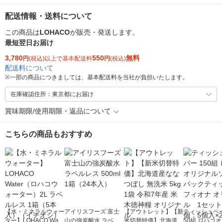
配送情報・送料について
この商品は
LOHACO
が販売・発送します。
最短翌日お届け
3,780
550
無料
円
(税込)以上で基本配送料
円
(税込)
配送料について
※
一部の商品につきましては、基本配送料を当社が負担いたします。
在庫確認住所：東京都にお届け
賞味期限/使用期限・返品について
こちらの商品もおすすめ
【水・ミネラルウォー
アイリスフーズ 富士
【アウトレット】【新
ティッシュペー
ター】LOHACO Wate
山の強炭酸水 ラベル
米切替特価】北海道産
50組 ロハコ