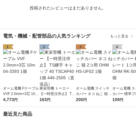
投稿されたレビューはまだありません。
電気・機械・配管部品の人気ランキング
もっと見る
1
2
3
4
オーム電機 Fケーブル
東栄管機 トーエー
オーム電機 スイッチ
オーム電機 ス
VVF 2.0mm×3芯 10m
【一時受注停止】 TS
カバー ネコ ねこ 猫 2
カバー 標準プ
04-3393 1個
4,773
継手 キャップ 40 TSC
163
コ用 OHM HS-UF02 1
200
1コ用 白 OHM 
109
円
円
円
円
AP40 1個 446-2505
個
01-Z 1個
（直送品）
最近見た商品