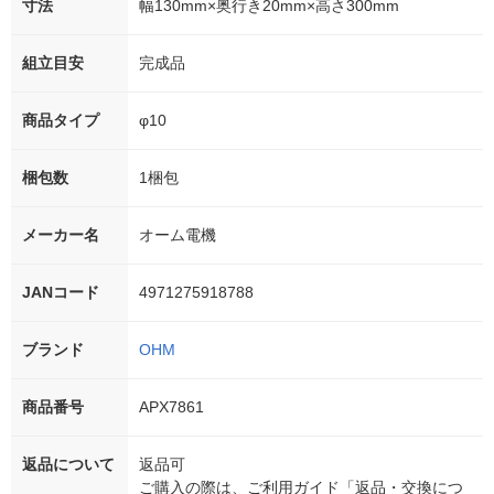
寸法
幅130mm×奥行き20mm×高さ300mm
組立目安
完成品
商品タイプ
φ10
梱包数
1梱包
メーカー名
オーム電機
JANコード
4971275918788
ブランド
OHM
商品番号
APX7861
返品について
返品可
ご購入の際は、ご利用ガイド「返品・交換につ