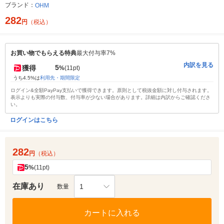
ブランド：
OHM
282
円
（税込）
お買い物でもらえる特典
最大付与率7%
内訳を見る
5
獲得
%
(11pt)
うち4.5%は
利用先・期間限定
ログイン&全額PayPay支払いで獲得できます。原則として税抜金額に対し付与されます。
表示よりも実際の付与数、付与率が少ない場合があります。詳細は内訳からご確認くださ
い。
ログインはこちら
282
円
（税込）
5
%
(11pt)
在庫あり
1
数量
カートに入れる