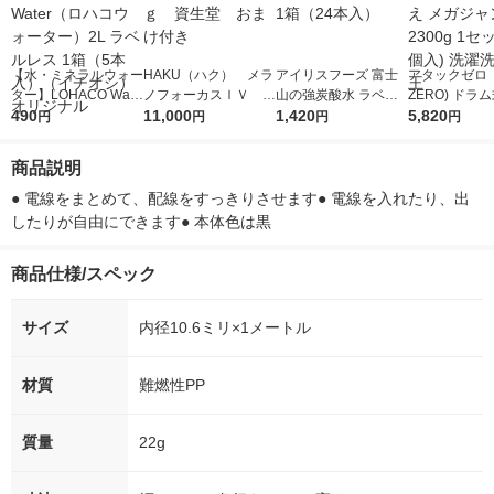
【水・ミネラルウォー
HAKU（ハク） メラ
アイリスフーズ 富士
アタックゼロ（A
ター】LOHACO Wate
ノフォーカスＩＶ 4
山の強炭酸水 ラベル
ZERO) ドラ
r（ロハコウォータ
490
5ｇ 資生堂 おまけ
11,000
レス 500ml 1箱（24
1,420
詰め替え メガ
5,820
円
円
円
円
ー）2L ラベルレス 1
付き
本入）
ボ 2300g 1
箱（5本入）（イチオ
個入) 洗濯洗剤
商品説明
シ） オリジナル
● 電線をまとめて、配線をすっきりさせます● 電線を入れたり、出
したりが自由にできます● 本体色は黒
商品仕様/スペック
サイズ
内径10.6ミリ×1メートル
材質
難燃性PP
質量
22g