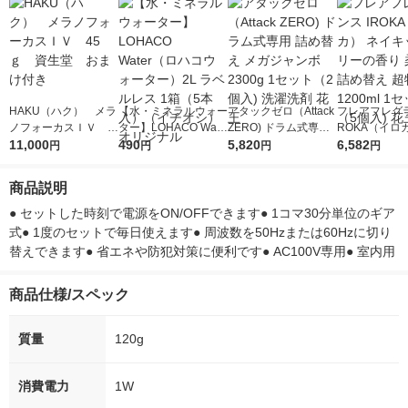
HAKU（ハク） メラ
【水・ミネラルウォー
アタックゼロ（Attack
フレアフレグラ
ノフォーカスＩＶ 4
ター】LOHACO Wate
ZERO) ドラム式専用
ROKA（イロ
5ｇ 資生堂 おまけ
11,000
r（ロハコウォータ
490
詰め替え メガジャン
5,820
イキッドリリ
6,582
円
円
円
円
付き
ー）2L ラベルレス 1
ボ 2300g 1セット（2
柔軟剤 詰め替
箱（5本入）（イチオ
個入) 洗濯洗剤 花王
大 1200ml 
商品説明
シ） オリジナル
（5個入) 花王
● セットした時刻で電源をON/OFFできます● 1コマ30分単位のギア
式● 1度のセットで毎日使えます● 周波数を50Hzまたは60Hzに切り
替えできます● 省エネや防犯対策に便利です● AC100V専用● 室内用
商品仕様/スペック
質量
120g
消費電力
1W