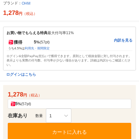
ブランド：
OHM
1,278
円
（税込）
お買い物でもらえる特典
最大付与率11%
内訳を見る
5
獲得
%
(57pt)
うち4.5%は
利用先・期間限定
ログイン&全額PayPay支払いで獲得できます。原則として税抜金額に対し付与されます。
表示よりも実際の付与数、付与率が少ない場合があります。詳細は内訳からご確認くださ
い。
ログインはこちら
1,278
円
（税込）
5
%
(57pt)
在庫あり
1
数量
カートに入れる