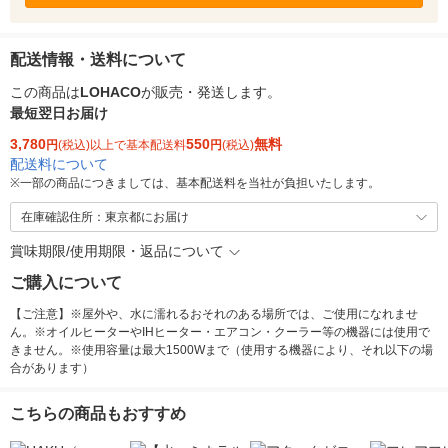
配送情報・送料について
この商品は
LOHACO
が販売・発送します。
最短翌日お届け
3,780
550
無料
円
(税込)以上で基本配送料
円
(税込)
配送料について
※
一部の商品につきましては、基本配送料を当社が負担いたします。
在庫確認住所：東京都にお届け
賞味期限/使用期限・返品について
ご購入について
【ご注意】※屋外や、水に濡れるおそれのある場所では、ご使用になれませ
ん。※オイルヒーターやIHヒーター・エアコン・クーラー等の機器には使用で
きません。※使用容量は最大1500Wまで（使用する機器により、それ以下の場
合があります）
こちらの商品もおすすめ