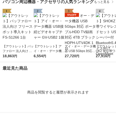
パソコン周辺機器・アクセサリの人気ランキング
もっと見る
1
2
3
4
5%OFF
【アウトレット】バッ
【アウトレット】ア
アイ・オー・データ機
【アウトレッ
ファロー 法人向け フ
イ・オー・データ機器
器 USB 5Gbps 対応
OKZ 骨伝導
リースポット導入キッ
18,863
USB接続ビデオキャ
6,554
ポータブルHDD TV録
27,720
スヘッドセット 
27,916
円
円
円
円
ト FS-S1266 1台
プチャー GV-USB2 1
画対応 4TB ブラック
Cレシーバー付 B
個
HDPH-UTV4DK 1台
oth5.4 オフ
最近見た商品
OpenMeet
商品を閲覧すると履歴が表示されます