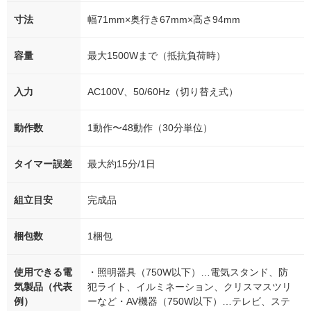
寸法
幅71mm×奥行き67mm×高さ94mm
容量
最大1500Wまで（抵抗負荷時）
入力
AC100V、50/60Hz（切り替え式）
動作数
1動作〜48動作（30分単位）
タイマー誤差
最大約15分/1日
組立目安
完成品
梱包数
1梱包
使用できる電
・照明器具（750W以下）…電気スタンド、防
気製品（代表
犯ライト、イルミネーション、クリスマスツリ
例）
ーなど・AV機器（750W以下）…テレビ、ステ