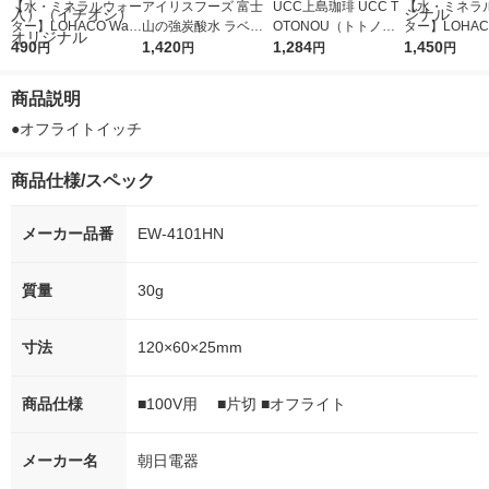
【水・ミネラルウォー
アイリスフーズ 富士
UCC上島珈琲 UCC T
【水・ミネラ
ター】LOHACO Wate
山の強炭酸水 ラベル
OTONOU（トトノ
ター】LOHACO
r（ロハコウォータ
490
レス 500ml 1箱（24
1,420
ウ） by BLACK無糖 5
1,284
r 410ml 1箱
1,450
円
円
円
円
ー）2L ラベルレス 1
本入）
00ml 1セット（6本）
入）ラベルレ
箱（5本入）（イチオ
オシ） オリジ
商品説明
シ） オリジナル
●オフライトイッチ
商品仕様/スペック
メーカー品番
EW-4101HN
質量
30g
寸法
120×60×25mm
商品仕様
■100V用 ■片切 ■オフライト
メーカー名
朝日電器