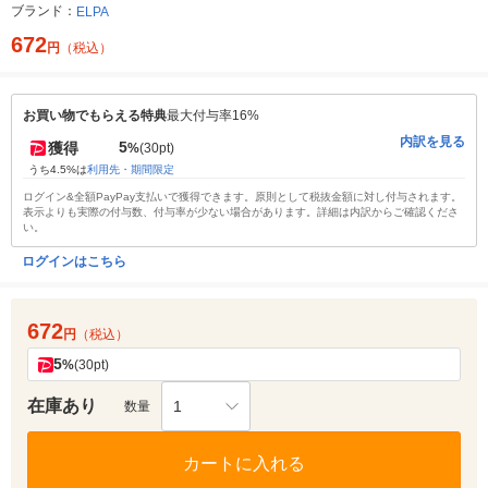
ブランド：
ELPA
672
円
（税込）
お買い物でもらえる特典
最大付与率16%
内訳を見る
5
獲得
%
(30pt)
うち4.5%は
利用先・期間限定
ログイン&全額PayPay支払いで獲得できます。原則として税抜金額に対し付与されます。
表示よりも実際の付与数、付与率が少ない場合があります。詳細は内訳からご確認くださ
い。
ログインはこちら
672
円
（税込）
5
%
(30pt)
在庫あり
1
数量
カートに入れる