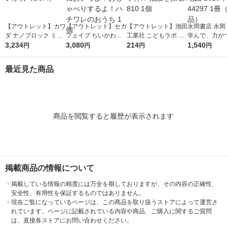
【アウトレット】カワ
【アウトレット】セガ
【アウトレット】池田
永岡書店 永岡
ダ ナノブロック ミニ
フェイブ ちいかわ
工業社 こどもラボ お
学んで、力がつ
ナノ ちいかわ（BO
3,234
あそびにおいでよ！お
3,080
うちで事件!? 指紋を
214
ども日本地図 2
1,540
円
円
円
円
X）
しゃべりするよ！ハチ
採取! 810 1個
版 44297 1
ワレのおうち 1個
品）
最近見た商品
商品を閲覧すると履歴が表示されます
掲載商品の情報について
・
掲載している情報の精度には万全を期しておりますが、その内容の正確性、
安全性、有用性を保証するものではありません。
・
現在ご覧になっているページは、この商品を取り扱うストアによって運営さ
れています。ページに記載されている内容や商品、ご購入に関するご質問
は、直接各ストアにお問い合わせください。