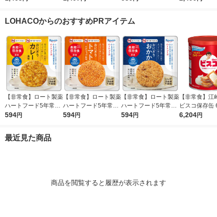
本入） オリジナル
グライフ 73454 栄養
個
補助ゼリー 5年保存 1
LOHACOからのおすすめPRアイテム
ケース（6個）
【非常食】ロート製薬
【非常食】ロート製薬
【非常食】ロート製薬
【非常食】江
ハートフード5年常温
ハートフード5年常温
ハートフード5年常温
ビスコ保存缶 6
保存 おにぎり カレー
594
保存おにぎり トマト
594
保存おにぎり おかか
594
2 1セット(1缶×
6,204
円
円
円
円
風味 1個
混ぜごはん 49872411
4987241197415 1個
97439 1個
最近見た商品
商品を閲覧すると履歴が表示されます