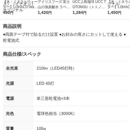
【水・ミネラルウォー
アイリスフーズ 富士
UCC上島珈琲 UCC T
【水・ミネラ
ター】LOHACO Wate
山の強炭酸水 ラベル
OTONOU（トトノ
ター】LOHACO
r（ロハコウォータ
490
レス 500ml 1箱（24
1,420
ウ） by BLACK無糖 5
1,284
r 410ml 1箱
1,450
円
円
円
円
ー）2L ラベルレス 1
本入）
00ml 1セット（6本）
入）ラベルレ
箱（5本入）（イチオ
オシ） オリジ
商品説明
シ） オリジナル
●両面テープ付で貼るだけ設置 ●お好みの長さにカットして使える ●
乾電池式
商品仕様/スペック
全光束
210lm（LED45灯時）
光源
LED 45灯
電源
単三形乾電池×3本
光色
電球色相当（3000K）
質量
105g