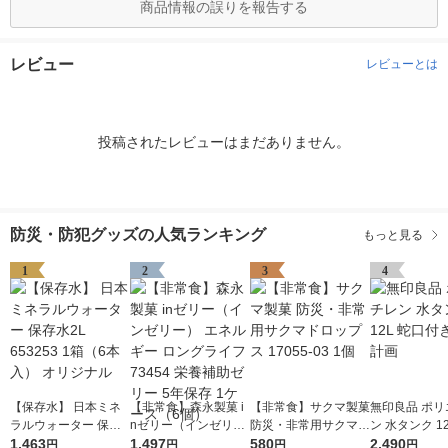
商品情報の誤りを報告する
レビュー
レビューとは
投稿されたレビューはまだありません。
防災・防犯グッズの人気ランキング
もっと見る
1
2
3
4
【保存水】 日本ミネ
【非常食】森永製菓 i
【非常食】サクマ製菓
無印良品 ポリ
ラルウォーター 保存
nゼリー（インゼリ
防災・非常用サクマド
ン 水タンク 1
水2L 653253 1箱（6
1,463
ー） エネルギー ロン
1,497
ロップス 17055-03 1
580
付き 良品計画
2,490
円
円
円
円