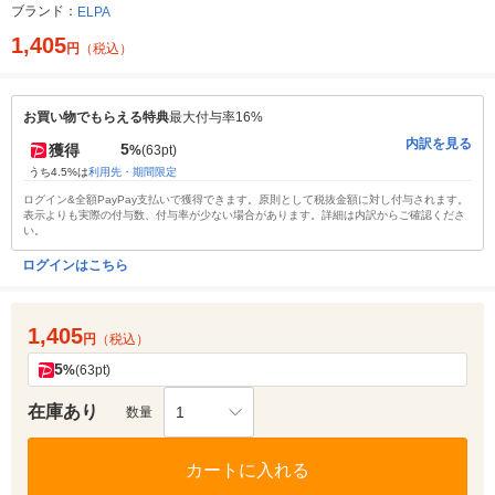
ブランド：
ELPA
1,405
円
（税込）
お買い物でもらえる特典
最大付与率16%
内訳を見る
5
獲得
%
(63pt)
うち4.5%は
利用先・期間限定
ログイン&全額PayPay支払いで獲得できます。原則として税抜金額に対し付与されます。
表示よりも実際の付与数、付与率が少ない場合があります。詳細は内訳からご確認くださ
い。
ログインはこちら
1,405
円
（税込）
5
%
(63pt)
在庫あり
1
数量
カートに入れる