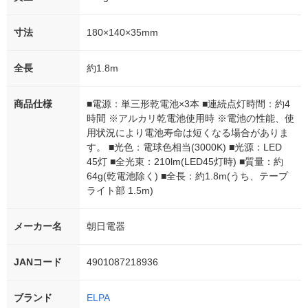
寸法
180×140×35mm
全長
約1.8m
商品仕様
■電源：単三形乾電池×3本 ■連続点灯時間：約4
時間 ※アルカリ乾電池使用時 ※電池の性能、使
用状況により電池寿命は短くなる場合がありま
す。 ■光色：電球色相当(3000K) ■光源：LED
45灯 ■全光束：210lm(LED45灯時) ■質量：約
64g(乾電池除く) ■全長：約1.8m(うち、テープ
ライト部 1.5m)
メーカー名
朝日電器
JANコード
4901087218936
ブランド
ELPA