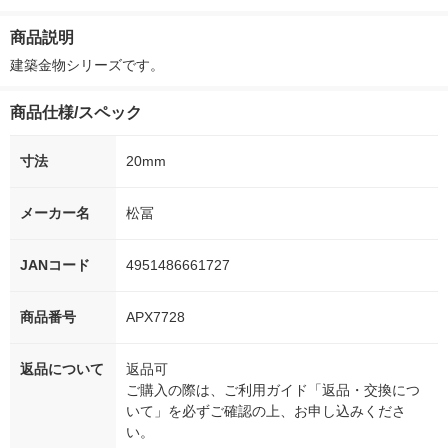
ー）2L ラベルレス 1
付き
本入）
ボ 2300g 1
箱（5本入）（イチオ
個入) 洗濯洗剤
商品説明
シ） オリジナル
建築金物シリーズです。
商品仕様/スペック
寸法
20mm
メーカー名
松冨
JANコード
4951486661727
商品番号
APX7728
返品について
返品可
ご購入の際は、ご利用ガイド「返品・交換につ
いて」を必ずご確認の上、お申し込みくださ
い。