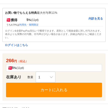
お買い物でもらえる特典
最大付与率11%
内訳を見る
5
獲得
%
(11pt)
うち4.5%は
利用先・期間限定
ログイン&全額PayPay支払いで獲得できます。原則として税抜金額に対し付与されます。
表示よりも実際の付与数、付与率が少ない場合があります。詳細は内訳からご確認くださ
い。
ログインはこちら
266
円
（税込）
5
%
(11pt)
在庫あり
1
数量
カートに入れる