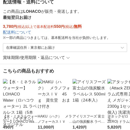
配送情報・送料について
この商品は
LOHACO
が販売・発送します。
最短翌日お届け
3,780
550
無料
円
(税込)以上で基本配送料
円
(税込)
配送料について
※
一部の商品につきましては、基本配送料を当社が負担いたします。
在庫確認住所：東京都にお届け
賞味期限/使用期限・返品について
こちらの商品もおすすめ
【水・ミネラルウォー
HAKU（ハク） メラ
アイリスフーズ 富士
アタックゼロ（A
ター】LOHACO Wate
ノフォーカスＩＶ 4
山の強炭酸水 ラベル
ZERO) ドラ
r（ロハコウォータ
490
5ｇ 資生堂 おまけ
11,000
レス 500ml 1箱（24
1,420
詰め替え メガ
5,820
円
円
円
円