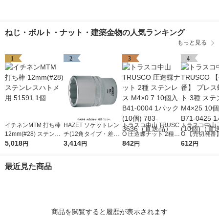
ねじ・ボルト・ナット・建築金物の人気ランキング
もっと見る
1
2
3
4
イチネンMTM 打ち棒
HAZET ソケットレン
トラスコ中山 TRUSC
トラスコ中山 T
12mm(#28) ステンレ
チ(12角タイプ・差込
O 圧造蝶ナット 2種
O 【売切廃番
スハトメ用 51591 1個
5,018
角12.7mm) 対辺寸法2
3,414
ステンレス M4×0.7 1
842
ス蝶ボルト 3
612
円
円
円
円
4mm 900Z-24 1個 43
0個入 B41-0004 1パ
ンレス M4×25
9-6448（直送品）
ック(10個) 783-3636
B71-0425 1
最近見た商品
（直送品）
個)（直送品）
商品を閲覧すると履歴が表示されます