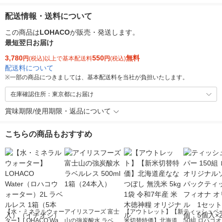
配送情報・送料について
この商品は
LOHACO
が販売・発送します。
最短翌日お届け
3,780
550
無料
円
(税込)以上で基本配送料
円
(税込)
配送料について
※
一部の商品につきましては、基本配送料を当社が負担いたします。
在庫確認住所：東京都にお届け
賞味期限/使用期限・返品について
こちらの商品もおすすめ
【水・ミネラルウォー
アイリスフーズ 富士
【アウトレット】【新
ティッシュペー
ター】LOHACO Wate
山の強炭酸水 ラベル
米切替特価】北海道産
50組 ロハコ