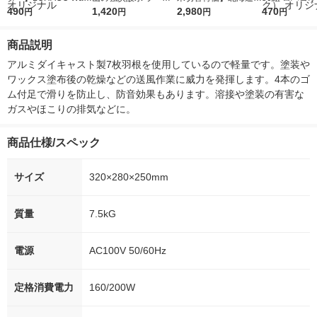
r（ロハコウォータ
490
レス 500ml 1箱（24
1,420
ななつぼし 無洗米 5k
2,980
ルソフトパッ
470
円
円
円
円
ー）2L ラベルレス 1
本入）
g 1袋 令和7年産 米 木
シュ フィオナ
箱（5本入）（イチオ
徳神糧 オリジナル
ナル 1セット
商品説明
シ） オリジナル
個：5個入×2
オリジナル
アルミダイキャスト製7枚羽根を使用しているので軽量です。塗装や
ワックス塗布後の乾燥などの送風作業に威力を発揮します。4本のゴ
ム付足で滑りを防止し、防音効果もあります。溶接や塗装の有害な
ガスやほこりの排気などに。
商品仕様/スペック
サイズ
320×280×250mm
質量
7.5kG
電源
AC100V 50/60Hz
定格消費電力
160/200W