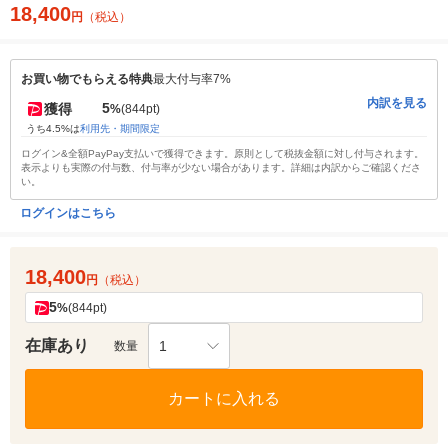
18,400
円
（税込）
お買い物でもらえる特典
最大付与率7%
内訳を見る
5
獲得
%
(844pt)
うち4.5%は
利用先・期間限定
ログイン&全額PayPay支払いで獲得できます。原則として税抜金額に対し付与されます。
表示よりも実際の付与数、付与率が少ない場合があります。詳細は内訳からご確認くださ
い。
ログインはこちら
18,400
円
（税込）
5
%
(844pt)
在庫あり
1
数量
カートに入れる