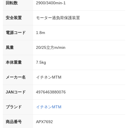
回転数
2900/3400min-1
安全装置
モーター過負荷保護装置
電源コード
1.8m
風量
20/25立方m/min
本体重量
7.5kg
メーカー名
イチネンMTM
JANコード
4976463880076
ブランド
イチネンMTM
商品番号
APX7692