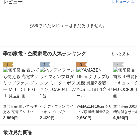
レビュー
レビューとは
投稿されたレビューはまだありません。
季節家電・空調家電の人気ランキング
もっと見る
1
2
3
4
無印良品 置いても使
ハンディファン ライ
YAMAZEN 18cm クリ
無印良品 36
える 充電式クリップ
フオンプロダクツ ミ
ップ扇風機 風量2段階
機能付きサー
ファン グレー ＭＪ-Ｃ
2,990
ニターボファン LCAF
2,420
YCS-EJ181 1台 セー
2,980
ター6畳 MJ-O
4,990
円
円
円
円
ＬＦＧ１ 良品計画
041-LW 1台
ル
品計画
最近見た商品