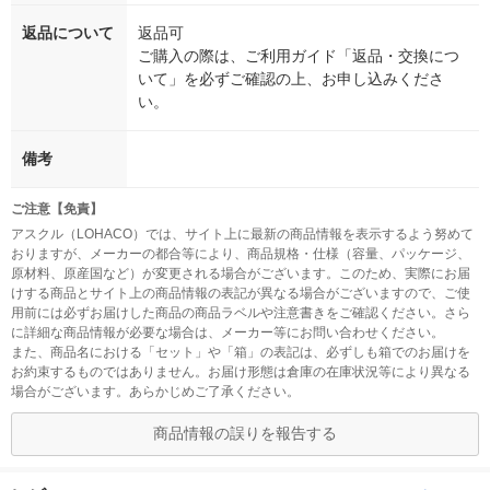
返品について
返品可
ご購入の際は、ご利用ガイド「返品・交換につ
いて」を必ずご確認の上、お申し込みくださ
い。
備考
ご注意【免責】
アスクル（LOHACO）では、サイト上に最新の商品情報を表示するよう努めて
おりますが、メーカーの都合等により、商品規格・仕様（容量、パッケージ、
原材料、原産国など）が変更される場合がございます。このため、実際にお届
けする商品とサイト上の商品情報の表記が異なる場合がございますので、ご使
用前には必ずお届けした商品の商品ラベルや注意書きをご確認ください。さら
に詳細な商品情報が必要な場合は、メーカー等にお問い合わせください。
また、商品名における「セット」や「箱」の表記は、必ずしも箱でのお届けを
お約束するものではありません。お届け形態は倉庫の在庫状況等により異なる
場合がございます。あらかじめご了承ください。
商品情報の誤りを報告する