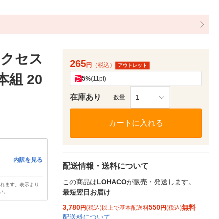
アクセス
265
円
（税込）
アウトレット
組 20
5
%
(11pt)
在庫あり
1
数量
カートに入れる
内訳を見る
配送情報・送料について
この商品は
LOHACO
が販売・発送します。
されます。表示より
最短翌日お届け
い。
3,780
550
無料
円
(税込)以上で基本配送料
円
(税込)
配送料について