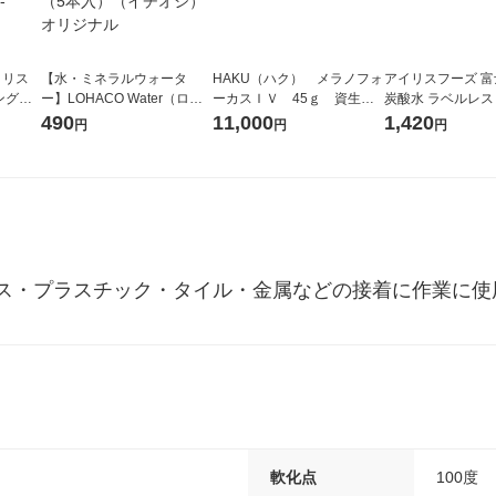
イリス
【水・ミネラルウォータ
HAKU（ハク） メラノフォ
アイリスフーズ 
ングラ
ー】LOHACO Water（ロハ
ーカスＩＶ 45ｇ 資生
炭酸水 ラベルレス 5
球色人感
コウォーター）2L ラベルレ
堂 おまけ付き
箱（24本入）
490
11,000
1,420
円
円
円
S-UU
ス 1箱（5本入）（イチオ
シ） オリジナル
ス・プラスチック・タイル・金属などの接着に作業に使
軟化点
100度