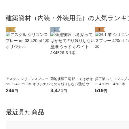
建築資材（内装・外装用品）の人気ランキ
1
2
3
アスクル シリコンスプレー
菊池襖紙工場 貼ってはがせ
呉工業 シリコンルブ
as-03 420ml 1本 オリジナル
てのり残りしない壁紙 ウッ
ー 420mL 1420 1本
ド ホワイト JK4526-3 1本
246
3,471
519
円
円
円
最近見た商品