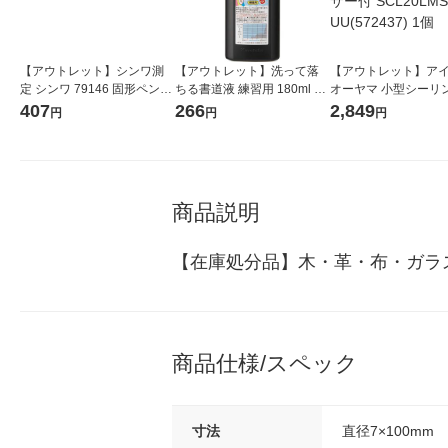
【アウトレット】シンワ測
【アウトレット】洗って落
【アウトレット】ア
定 シンワ 79146 固形ペンキ
ちる書道液 練習用 180ml BA
オーヤマ 小型シーリ
マーカー 緑 #79146 1本
14-18 呉竹
イト 薄形2000lm電
407
266
2,849
円
円
円
センサー付 SCL20LM
(572437) 1個
商品説明
【在庫処分品】木・革・布・ガラ
商品仕様/スペック
寸法
直径7×100mm