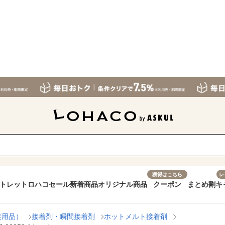
獲得はこちら
レ
トレット
ロハコセール
新着商品
オリジナル商品
クーポン
まとめ割
キ
装用品）
接着剤・瞬間接着剤
ホットメルト接着剤