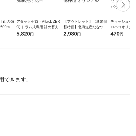
富士山の強
アタックゼロ（Attack ZER
【アウトレット】【新米切
ティッシュペーパ
00ml 1
O) ドラム式専用 詰め替え メ
替特価】北海道産ななつぼ
ロハコオリジナ
ガジャンボ 2300g 1セット
し 無洗米 5kg 1袋 令和7年産
ックティッシュ
5,820
2,980
470
円
円
円
（2個入) 洗濯洗剤 花王
米 木徳神糧 オリジナル
リジナル 1セ
5個入×2パック
ル
用できます。