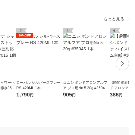
もっと見る
7
8
9
30%OFF
シャワーヘ
ローバル シルバースプレー
コニシ ボンドアロンアルフ
【瞬間接着剤】
節水35%
RS-420ML 1本
ア プロ用No.5 20g #35045
ド アロンアル
 GA-FC
1本
ードEXスリム台紙
1,790
905
386
円
円
円
本