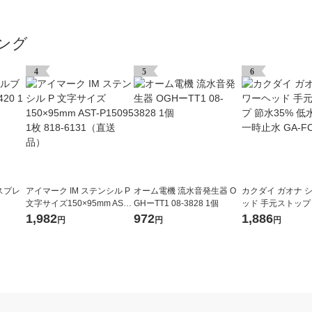
ング
4
5
6
スプレ
アイマーク IM ステンシル P
オーム電機 流水音発生器 O
カクダイ ガオナ 
文字サイズ150×95mm AST-
GHーTT1 08-3828 1個
ッド 手元ストップ 
P15095 1枚 818-6131（直
低水圧対応 一時止水
1,982
972
1,886
円
円
円
送品）
015 1個