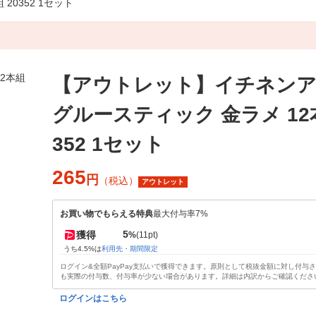
0352 1セット
【アウトレット】イチネン
グルースティック 金ラメ 12本
352 1セット
265
円
（税込）
アウトレット
お買い物でもらえる特典
最大付与率7%
5
獲得
%
(11pt)
うち4.5%は
利用先・期間限定
ログイン&全額PayPay支払いで獲得できます。原則として税抜金額に対し付与
も実際の付与数、付与率が少ない場合があります。詳細は内訳からご確認くださ
ログインはこちら