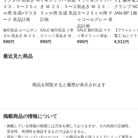
無印良品 ルームサン
SALE 無印良品 イ草
SALE 無印良品 マラ
【アウトレッ
ダル 前あき Ｍ ２３．
スリッパ 前あき Ｍ ２
イ草スリッパ 前あき
電工 ねじクラ
５〜２５ｃｍ用 生成×
590
３．５〜２５ｃｍ用
990
Ｍ ２３．５〜２５ｃ
990
-43-JAN-BP 
4,511
円
円
円
円
マスタード 良品計画
生成 良品計画
ｍ用 チャコールグレ
ー 良品計画
最近見た商品
商品を閲覧すると履歴が表示されます
掲載商品の情報について
・
掲載している情報の精度には万全を期しておりますが、その内容の正確性、
安全性、有用性を保証するものではありません。
・
現在ご覧になっているページは、この商品を取り扱うストアによって運営さ