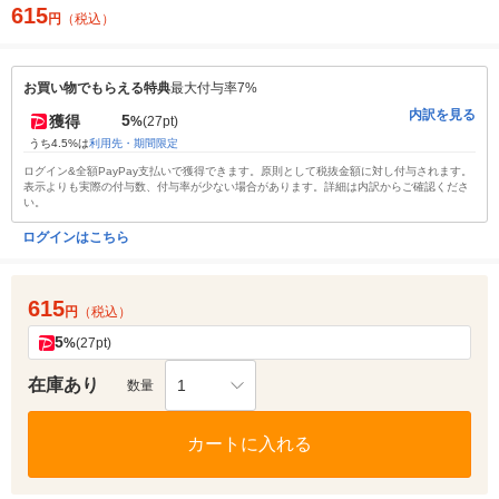
615
円
（税込）
お買い物でもらえる特典
最大付与率7%
内訳を見る
5
獲得
%
(27pt)
うち4.5%は
利用先・期間限定
ログイン&全額PayPay支払いで獲得できます。原則として税抜金額に対し付与されます。
表示よりも実際の付与数、付与率が少ない場合があります。詳細は内訳からご確認くださ
い。
ログインはこちら
615
円
（税込）
5
%
(27pt)
在庫あり
1
数量
カートに入れる