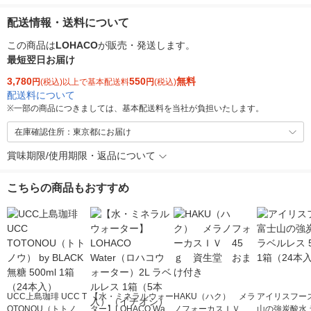
配送情報・送料について
この商品は
LOHACO
が販売・発送します。
最短翌日お届け
3,780
550
無料
円
(税込)以上で基本配送料
円
(税込)
配送料について
※
一部の商品につきましては、基本配送料を当社が負担いたします。
在庫確認住所：東京都にお届け
賞味期限/使用期限・返品について
こちらの商品もおすすめ
UCC上島珈琲 UCC T
【水・ミネラルウォー
HAKU（ハク） メラ
アイリスフーズ
OTONOU（トトノ
ター】LOHACO Wate
ノフォーカスＩＶ 4
山の強炭酸水 