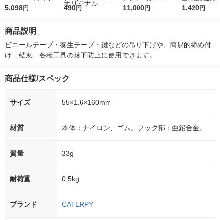
ウ） by BLACK無糖 5
5,098
r（ロハコウォータ
490
5ｇ 資生堂 おまけ
11,000
レス 500ml 1
1,420
円
円
円
円
00ml 1箱（24本入）
ー）2L ラベルレス 1
付き
本入）
箱（5本入）（イチオ
商品説明
シ） オリジナル
ビニールテープ・養生テープ・鍵などの吊り下げや、簡易的締め付
け・結束、各種工具の落下防止に使用できます。
商品仕様/スペック
サイズ
55×1.6×160mm
材質
本体：ナイロン、ゴム。フック部：亜鉛合金。
質量
33g
耐荷重
0.5kg
ブランド
CATERPY