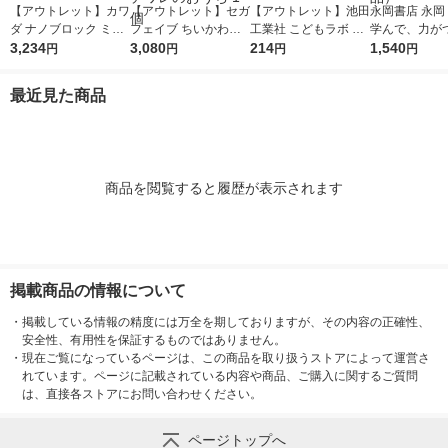
【アウトレット】カワ
【アウトレット】セガ
【アウトレット】池田
永岡書店 永岡
ダ ナノブロック ミニ
フェイブ ちいかわ
工業社 こどもラボ お
学んで、力がつ
ナノ ちいかわ（BO
3,234
あそびにおいでよ！お
3,080
うちで事件!? 指紋を
214
ども日本地図 2
1,540
円
円
円
円
X）
しゃべりするよ！ハチ
採取! 810 1個
版 44297 1
ワレのおうち 1個
品）
最近見た商品
商品を閲覧すると履歴が表示されます
掲載商品の情報について
・
掲載している情報の精度には万全を期しておりますが、その内容の正確性、
安全性、有用性を保証するものではありません。
・
現在ご覧になっているページは、この商品を取り扱うストアによって運営さ
れています。ページに記載されている内容や商品、ご購入に関するご質問
は、直接各ストアにお問い合わせください。
ページトップへ