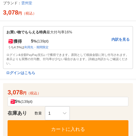
ブランド：
雲州堂
3,078
円
（税込）
お買い物でもらえる特典
最大付与率16%
内訳を見る
5
獲得
%
(139pt)
うち4.5%は
利用先・期間限定
ログイン&全額PayPay支払いで獲得できます。原則として税抜金額に対し付与されます。
表示よりも実際の付与数、付与率が少ない場合があります。詳細は内訳からご確認くださ
い。
ログインはこちら
3,078
円
（税込）
5
%
(139pt)
在庫あり
1
数量
カートに入れる