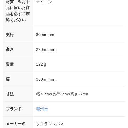
材質 ※お手
ナイロン
元に届いた商
品を必ずご確
認ください
奥行
80mmmm
高さ
270mmmm
質量
122ｇ
幅
360mmmm
寸法
幅36cm×奥行8cm×高さ27cm
ブランド
雲州堂
メーカー名
サクラクレパス