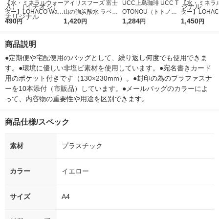
【水・ミネラルウォー
アイリスフーズ 富士
UCC上島珈琲 UCC T
【水・ミネラ
ター】LOHACO Wate
山の強炭酸水 ラベル
OTONOU（トトノ
ター】LOHACO
r（ロハコウォータ
490
レス 500ml 1箱（24
1,420
ウ） by BLACK無糖 5
1,284
r 410ml 1箱
1,450
円
円
円
円
ー）2L ラベルレス 1
本入）
00ml 1セット（6本）
入）ラベルレ
箱（5本入）（イチオ
オシ） オリジ
商品説明
シ） オリジナル
●定期便や宅配便用のバッグとして、繰り返し何度でも使用できま
す。●環境に優しい非塩ビ素材を使用しています。●宛名書きカード
用のポケット付きです（130×230mm）。●封印の為のプラファスナ
ーを10本添付（市販品）しています。●メールバッグのカラーによ
って、内容物の重要性や用途を区別できます。
商品仕様/スペック
素材
プラスチック
カラー
イエロー
サイズ
A4