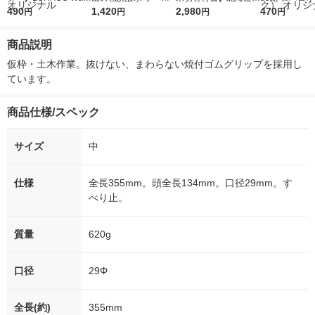
r（ロハコウォータ
490
レス 500ml 1箱（24
1,420
ななつぼし 無洗米 5k
2,980
ルソフトパッ
470
円
円
円
円
ー）2L ラベルレス 1
本入）
g 1袋 令和7年産 米 木
シュ フィオナ
箱（5本入）（イチオ
徳神糧 オリジナル
ナル 1セット
商品説明
シ） オリジナル
個：5個入×2
オリジナル
仮枠・土木作業。抜けない、まわらない焼付ゴムグリップを採用し
ています。
商品仕様/スペック
サイズ
中
仕様
全長355mm。頭全長134mm。口径29mm。す
べり止。
質量
620g
口径
29Φ
全長(約)
355mm