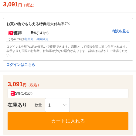
3,091
円
（税込）
お買い物でもらえる特典
最大付与率7%
内訳を見る
5
獲得
%
(141pt)
うち4.5%は
利用先・期間限定
ログイン&全額PayPay支払いで獲得できます。原則として税抜金額に対し付与されます。
表示よりも実際の付与数、付与率が少ない場合があります。詳細は内訳からご確認くださ
い。
ログインはこちら
3,091
円
（税込）
5
%
(141pt)
在庫あり
1
数量
カートに入れる