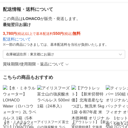
配送情報・送料について
この商品は
LOHACO
が販売・発送します。
最短翌日お届け
3,780
550
無料
円
(税込)以上で基本配送料
円
(税込)
配送料について
※
一部の商品につきましては、基本配送料を当社が負担いたします。
在庫確認住所：東京都にお届け
賞味期限/使用期限・返品について
こちらの商品もおすすめ
【水・ミネラルウォー
アイリスフーズ 富士
【アウトレット】【新
ティッシュペー
ター】LOHACO Wate
山の強炭酸水 ラベル
米切替特価】北海道産
50組 ロハコ