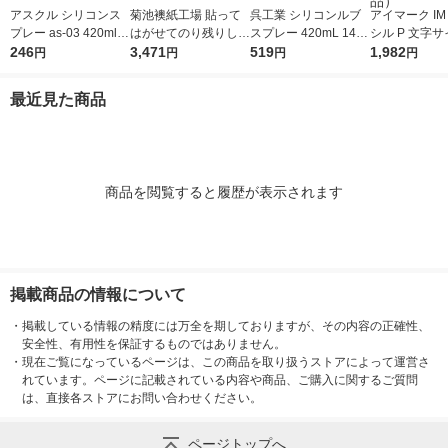
アスクル シリコンス
菊池襖紙工場 貼って
呉工業 シリコンルブ
アイマーク IM
プレー as-03 420ml 1
はがせてのり残りしな
スプレー 420mL 1420
シル P 文字サ
本 オリジナル
246
い壁紙 ウッド ホワイ
3,471
1本
519
×95mm AST-P
1,982
円
円
円
円
ト JK4526-3 1本
1枚 818-61
品）
最近見た商品
商品を閲覧すると履歴が表示されます
掲載商品の情報について
・
掲載している情報の精度には万全を期しておりますが、その内容の正確性、
安全性、有用性を保証するものではありません。
・
現在ご覧になっているページは、この商品を取り扱うストアによって運営さ
れています。ページに記載されている内容や商品、ご購入に関するご質問
は、直接各ストアにお問い合わせください。
ページトップへ