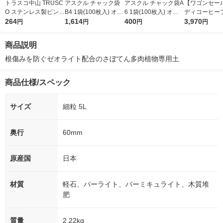
トラスコ中山 TRUSC
アスクル チャック袋
アスクル チャック袋A
【ワゴンセー
O ステンレス製ピンセ
B4 1袋(100枚入) オリ
6 1袋(100枚入) オリ
ディコーヒー
ット TSP26 1個 270-
264
ジナル
1,614
ジナル
400
オリジナルビ
3,970
円
円
円
円
9040
ー180g 1セッ
個）
商品説明
根傷みを防ぐゼオライト配合のさぼてん多肉植物専用土
商品仕様/スペック
サイズ
細粒 5L
奥行
60mm
原産国
日本
材質
軽石、パーライト、バーミキュライト、木質堆
肥
質量
2.22kg