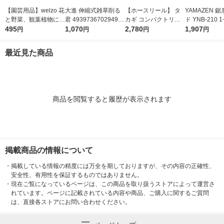
【園芸用品】welzo 花
大進 伸縮式雑草削る
【ホースリール】 タ
YAMAZEN 
と野菜、観葉植物にも
君 4939736702949 1
カギ コンパクトリー
ド YNB-210
使える かるい培養土
495
本（直送品）
1,070
ル 15m CG 内径7.5m
2,780
0枚入（直送
1,907
円
円
円
円
10L オリジナル
m R115CG 1個
最近見た商品
商品を閲覧すると履歴が表示されます
掲載商品の情報について
・
掲載している情報の精度には万全を期しておりますが、その内容の正確性、
安全性、有用性を保証するものではありません。
・
現在ご覧になっているページは、この商品を取り扱うストアによって運営さ
れています。ページに記載されている内容や商品、ご購入に関するご質問
は、直接各ストアにお問い合わせください。