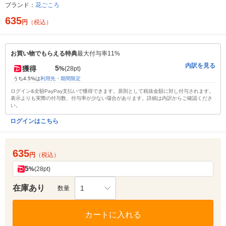
ブランド：
花ごころ
635
円
（税込）
お買い物でもらえる特典
最大付与率11%
内訳を見る
5
獲得
%
(28pt)
うち4.5%は
利用先・期間限定
ログイン&全額PayPay支払いで獲得できます。原則として税抜金額に対し付与されます。
表示よりも実際の付与数、付与率が少ない場合があります。詳細は内訳からご確認くださ
い。
ログインはこちら
635
円
（税込）
5
%
(28pt)
在庫あり
1
数量
カートに入れる