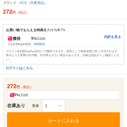
ブランド：
ACE（作業用品）
272
円
（税込）
お買い物でもらえる特典
最大付与率7%
内訳を見る
5
獲得
%
(11pt)
うち4.5%は
利用先・期間限定
ログイン&全額PayPay支払いで獲得できます。原則として税抜金額に対し付与されます。
表示よりも実際の付与数、付与率が少ない場合があります。詳細は内訳からご確認くださ
い。
ログインはこちら
272
円
（税込）
5
%
(11pt)
在庫あり
1
数量
カートに入れる