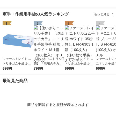
軍手・作業用手袋の人気ランキング
もっと見る
1
2
3
4
ファーストレイト ニ
【使いきりニトリル手
ファーストレイト ニ
ファーストレイ
トリルゴム手袋 ホワ
袋】 「現場のチカ
トリルゴム手袋 ホワ
ニトリル手袋 
イト 35粉無し M FR-6
698
ラ」 ニトリル手袋薄
798
イト 35粉無し L FR-6
698
35粉なし S FR
698
円
円
円
円
302 1箱（100枚入）
手 粉無し ホワイト M
303 1箱（100枚入）
1箱(100枚入)
（使い捨て手袋） オ
1箱（100枚入） オリ
（使い捨て手袋） オ
ナル
最近見た商品
リジナル
ジナル
リジナル
商品を閲覧すると履歴が表示されます