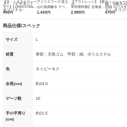
【水・ミネラルウォー
アイリスフーズ 富士
【アウトレット】【新
ティッシュペー
ター】LOHACO Wate
山の強炭酸水 ラベル
米切替特価】北海道産
50組 ロハコ
r（ロハコウォータ
490
レス 500ml 1箱（24
1,420
ななつぼし 無洗米 5k
2,980
ルソフトパッ
470
円
円
円
円
ー）2L ラベルレス 1
本入）
g 1袋 令和7年産 米 木
シュ フィオナ
箱（5本入）（イチオ
徳神糧 オリジナル
ナル 1セット
商品仕様/スペック
シ） オリジナル
個：5個入×2
オリジナル
サイズ
L
材質
掌部：天然ゴム 甲部：綿、ポリエステル
色
ネイビーモク
全長(cm)
約24.0
ゲージ数
10
手の平周り
約21.5
(cm)