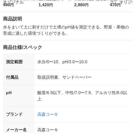
r（ロハコウォータ
490
レス 500ml 1箱（24
1,420
ななつぼし 無洗米 5k
2,980
ルソフトパッ
470
円
円
円
円
ー）2L ラベルレス 1
本入）
g 1袋 令和7年産 米 木
シュ フィオナ
箱（5本入）（イチオ
徳神糧 オリジナル
ナル 1セット
商品説明
シ） オリジナル
個：5個入×2
オリジナル
水をまいて土に刺すだけで土壌のpH値を測定できる。野菜・果物の
育成に適した環境づくりができる。
商品仕様/スペック
測定範囲
水分/0〜10、pH/3.0〜10.0
付属品
取扱説明書、サンドペーパー
pH
酸度/6.9以下、中性/7.0〜7.9、アルカリ性/8.0以
上
ブランド
高森コーキ
メーカー名
高森コーキ