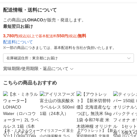
配送情報・送料について
この商品は
LOHACO
が販売・発送します。
最短翌日お届け
3,780
550
無料
円
(税込)以上で基本配送料
円
(税込)
配送料について
※
一部の商品につきましては、基本配送料を当社が負担いたします。
在庫確認住所：東京都にお届け
賞味期限/使用期限・返品について
こちらの商品もおすすめ
【水・ミネラルウォー
アイリスフーズ 富士
【アウトレット】【新
ティッシュペー
ター】LOHACO Wate
山の強炭酸水 ラベル
米切替特価】北海道産
50組 ロハコ