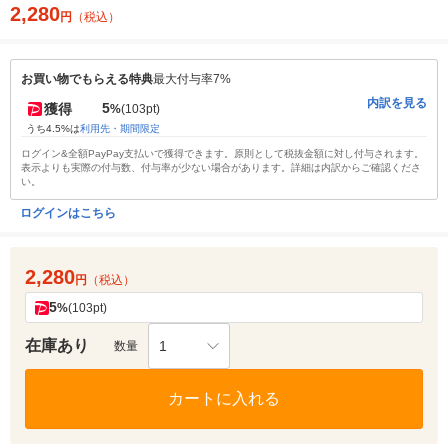
2,280
円
（税込）
お買い物でもらえる特典
最大付与率7%
内訳を見る
5
獲得
%
(103pt)
うち4.5%は
利用先・期間限定
ログイン&全額PayPay支払いで獲得できます。原則として税抜金額に対し付与されます。
表示よりも実際の付与数、付与率が少ない場合があります。詳細は内訳からご確認くださ
い。
ログインはこちら
2,280
円
（税込）
5
%
(103pt)
在庫あり
1
数量
カートに入れる