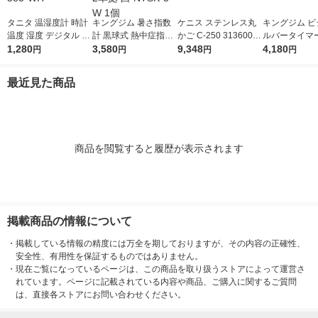
タニタ 温湿度計 時計
キングジム 暑さ指数
ケニス ステンレス丸
キングジム ビ
温度 湿度 デジタル 卓
計 黒球式 熱中症指数
かご C-250 31360024
ルバータイマ
上 マグネット ホワイ
1,280
計 JIS B 7922:2023 ク
3,580
1個
9,348
ス クロ VBT
4,180
円
円
円
円
ト TT-585-WH
ラス2準拠 白 NTSK-3-
1個
W 1個
最近見た商品
商品を閲覧すると履歴が表示されます
掲載商品の情報について
・
掲載している情報の精度には万全を期しておりますが、その内容の正確性、
安全性、有用性を保証するものではありません。
・
現在ご覧になっているページは、この商品を取り扱うストアによって運営さ
れています。ページに記載されている内容や商品、ご購入に関するご質問
は、直接各ストアにお問い合わせください。