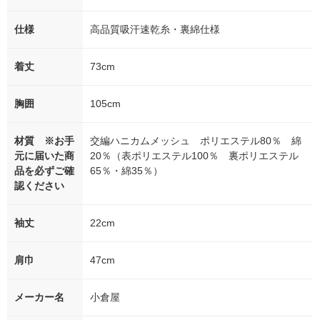
仕様
高品質吸汗速乾糸・裏綿仕様
着丈
73cm
胸囲
105cm
材質 ※お手
交編ハニカムメッシュ ポリエステル80％ 綿
元に届いた商
20％（表ポリエステル100％ 裏ポリエステル
品を必ずご確
65％・綿35％）
認ください
袖丈
22cm
肩巾
47cm
メーカー名
小倉屋