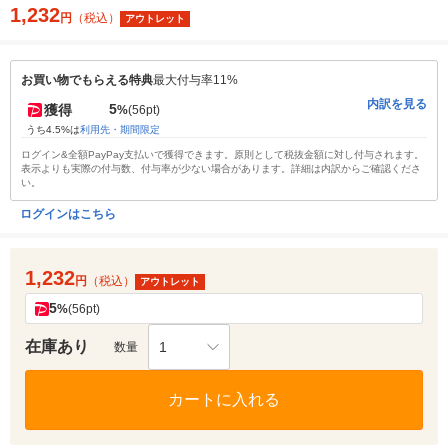
1,232
円
（税込）
アウトレット
お買い物でもらえる特典
最大付与率11%
内訳を見る
5
獲得
%
(56pt)
うち4.5%は
利用先・期間限定
ログイン&全額PayPay支払いで獲得できます。原則として税抜金額に対し付与されます。
表示よりも実際の付与数、付与率が少ない場合があります。詳細は内訳からご確認くださ
い。
ログインはこちら
1,232
円
（税込）
アウトレット
5
%
(56pt)
在庫あり
1
数量
カートに入れる