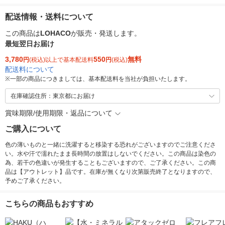
配送情報・送料について
この商品は
LOHACO
が販売・発送します。
最短翌日お届け
3,780
550
無料
円
(税込)以上で基本配送料
円
(税込)
配送料について
※
一部の商品につきましては、基本配送料を当社が負担いたします。
在庫確認住所：東京都にお届け
賞味期限/使用期限・返品について
ご購入について
色の薄いものと一緒に洗濯すると移染する恐れがございますのでご注意くださ
い。水や汗で濡れたまま長時間の放置はしないでください。この商品は染色の
為、若干の色違いが発生することもございますので、ご了承ください。この商
品は【アウトレット】品です。在庫が無くなり次第販売終了となりますので、
予めご了承ください。
こちらの商品もおすすめ