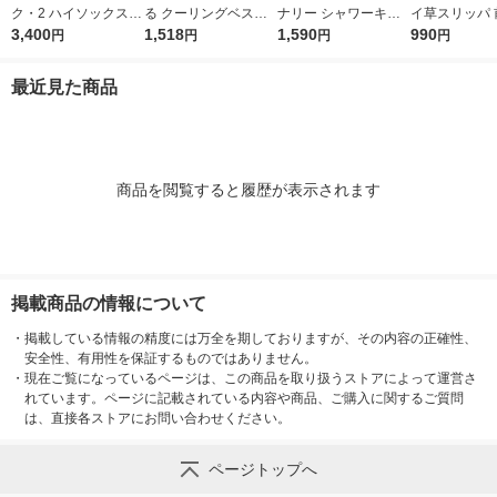
ク・2 ハイソックス
る クーリングベスト
ナリー シャワーキャ
イ草スリッパ 
ブラックM 18473 1個
3,400
ファン付きウェア用イ
1,518
ップ FVMC-001 1個
1,590
ＸＬ ２６．５
990
円
円
円
円
ンナーベスト グレー
（100枚入）
ｃｍ用 チャコ
KF1-CV(G) 1着
レー 良品計画
最近見た商品
商品を閲覧すると履歴が表示されます
掲載商品の情報について
・
掲載している情報の精度には万全を期しておりますが、その内容の正確性、
安全性、有用性を保証するものではありません。
・
現在ご覧になっているページは、この商品を取り扱うストアによって運営さ
れています。ページに記載されている内容や商品、ご購入に関するご質問
は、直接各ストアにお問い合わせください。
ページトップへ