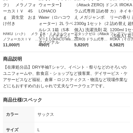
HAKU（ハク） メラ
【水・ミネラルウォー
アタックゼロ（Attack
フレアフレグラ
ノフォーカスＩＶ 4
ター】LOHACO Wate
ZERO) ドラム式専用
ROKA（イロ
5ｇ 資生堂 おまけ
11,000
r（ロハコウォータ
490
詰め替え メガジャン
5,820
イキッドリリ
6,582
円
円
円
円
付き
ー）2L ラベルレス 1
ボ 2300g 1セット（2
柔軟剤 詰め替
箱（5本入）（イチオ
個入) 洗濯洗剤 花王
大 1200ml 
商品説明
シ） オリジナル
（5個入) 花王
【在庫処分品】DRY半袖Tシャツ。イベント・祭りなどのそろいの
ユニフォームや、飲食店・ショップなど接客業、デイサービス・ケ
アサービスなど福祉、倉庫・ロジスティクス・物流など現場作業な
どにもおすすめのおしゃれで丈夫なワークウェアです。
商品仕様/スペック
カラー
サックス
サイズ
L