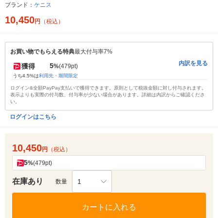
ブランド：
ケニス
10,450
円
（税込）
お買い物でもらえる特典
最大付与率7%
内訳を見る
5
獲得
%
(479pt)
うち4.5%は
利用先・期間限定
ログイン&全額PayPay支払いで獲得できます。原則として税抜金額に対し付与されます。
表示よりも実際の付与数、付与率が少ない場合があります。詳細は内訳からご確認くださ
い。
ログインはこちら
10,450
円
（税込）
5
%
(479pt)
在庫あり
1
数量
カートに入れる