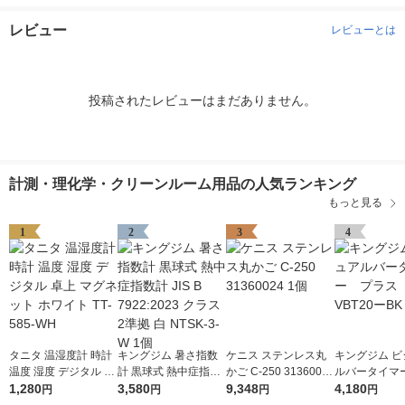
レビュー
レビューとは
投稿されたレビューはまだありません。
計測・理化学・クリーンルーム用品の人気ランキング
もっと見る
1
2
3
4
タニタ 温湿度計 時計
キングジム 暑さ指数
ケニス ステンレス丸
キングジム ビ
温度 湿度 デジタル 卓
計 黒球式 熱中症指数
かご C-250 31360024
ルバータイマ
上 マグネット ホワイ
1,280
計 JIS B 7922:2023 ク
3,580
1個
9,348
ス クロ VBT
4,180
円
円
円
円
ト TT-585-WH
ラス2準拠 白 NTSK-3-
1個