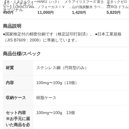
【水・ミネラルウォー
HAKU（ハク） メラ
アイリスフーズ 富士
アタックゼロ（A
ター】LOHACO Wate
ノフォーカスＩＶ 4
山の強炭酸水 ラベル
ZERO) ドラ
r（ロハコウォータ
490
5ｇ 資生堂 おまけ
11,000
レス 500ml 1箱（24
1,420
詰め替え メガ
5,820
円
円
円
円
ー）2L ラベルレス 1
付き
本入）
ボ 2300g 1
箱（5本入）（イチオ
個入) 洗濯洗剤
商品説明
シ） オリジナル
●国家検定付の精密分銅です（検定証印打刻済）。 ●日本工業規格
（JIS B7609：2008）に準拠しています。
商品仕様/スペック
材質
ステンレス鋼（円筒型のみ）
内容
100mg〜100g（13個）
収納ケース
樹脂ケース
セット内容
100mg〜100g 13個
※お手元に届
いた商品を必