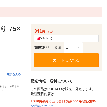
 75×
341
円
（税込）
5
%
(14pt)
在庫あり
1
数量
カートに入れる
内訳を見る
配送情報・送料について
されます。表示より
この商品は
LOHACO
が販売・発送します。
い。
最短翌日お届け
3,780
550
無料
円
(税込)以上で基本配送料
円
(税込)
配送料について