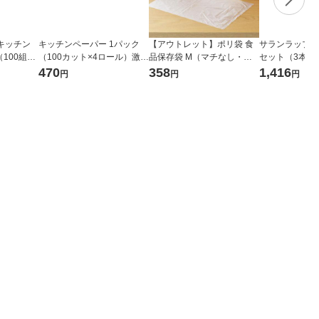
キッチン
キッチンペーパー 1パック
【アウトレット】ポリ袋 食
サランラップ 22
100組×3
（100カット×4ロール）激吸
品保存袋 M（マチなし・冷
セット（3本）
ル ラクら
収キッチンタオル nepia（ネ
凍・冷蔵・湯煎対応） カサ
プロダクツ
470
358
1,416
円
円
円
オル 大王
ピア）王子ネピア
カサタイプ 半透明 1箱（200
枚入）ロハコ（LOHACO）
オリジナル