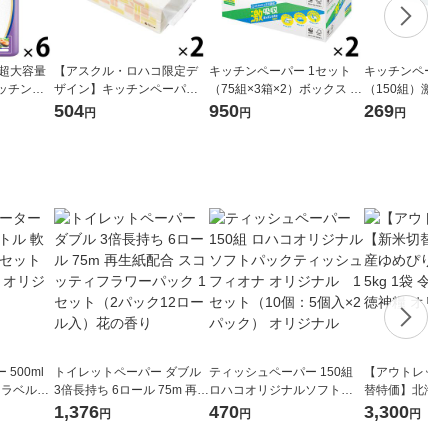
 超大容量
【アスクル・ロハコ限定デ
キッチンペーパー 1セット
キッチンペーパ
キッチンロ
ザイン】キッチンペーパー
（75組×3箱×2）ボックス ne
（150組）激
ック（20
スコッティ ソフトパック サ
pia（ネピア） 激吸収キッチ
オル ソフトパック
504
950
269
円
円
円
×6）
ッとサッと タイルデザイン
ンタオル 王子ネピア
（ネピア）王子
200枚×2個 日本製紙クレシ
ア 限定
500ml
トイレットペーパー ダブル
ティッシュペーパー 150組
【アウトレット
 ラベルレ
3倍長持ち 6ロール 75m 再生
ロハコオリジナルソフトパ
替特価】北海道
本）天然水
紙配合 スコッティフラワー
ックティッシュ フィオナ オ
か 無洗米 5kg
1,376
470
3,300
円
円
円
パック 1セット（2パック12
リジナル 1セット（10個：
米 木徳神糧 オ
ロール入）花の香り
5個入×2パック） オリジナ