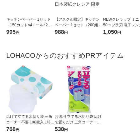
キッチンペーパー 1セット
【アスクル限定】キッチン
NEWクレラップ ミニ 
（150カット×4ロール×2）
ペーパー 1セット（200組×
50m プラ刃 電子レ
スコッティ 3倍巻きキッチン
4）スコッティ サッとサッと
凍可 3本 クレハ
995
988
1,050
円
円
円
タオル 日本製紙クレシア
タイルデザイン キッチンタ
オル 日本製紙クレシア 限定
LOHACOからのおすすめPRアイテム
広げて立てる水切り袋 三角
お徳用 立てる水切り袋 広げ
コーナー不要 100枚入 1箱
て置くだけ 三角コーナー不
レック
要 50枚入 1袋 レック
768
538
円
円