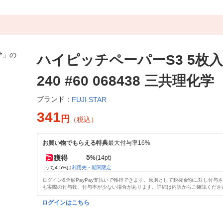
ハイピッチペーパーS3 5枚入り
240 #60 068438 三共理化学
ブランド：
FUJI STAR
341
円
（税込）
お買い物でもらえる特典
最大付与率16%
5
獲得
%
(14pt)
うち4.5%は
利用先・期間限定
ログイン&全額PayPay支払いで獲得できます。原則として税抜金額に対し付与
も実際の付与数、付与率が少ない場合があります。詳細は内訳からご確認くださ
ログインはこちら