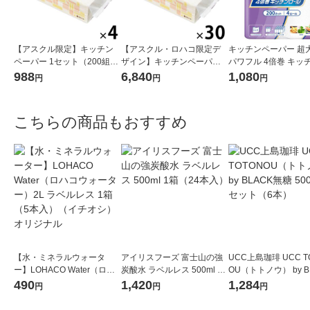
【アスクル限定】キッチン
【アスクル・ロハコ限定デ
キッチンペーパー 超
ペーパー 1セット（200組×
ザイン】キッチンペーパー
パワフル 4倍巻 キッ
4）スコッティ サッとサッと
スコッティ ソフトパック サ
ール 1パック（200カ
988
6,840
1,080
円
円
円
タイルデザイン キッチンタ
ッとサッと タイルデザイン
ロール）
オル 日本製紙クレシア 限定
200枚×30個 日本製紙クレ
シア 限定
こちらの商品もおすすめ
【水・ミネラルウォータ
アイリスフーズ 富士山の強
UCC上島珈琲 UCC T
ー】LOHACO Water（ロハ
炭酸水 ラベルレス 500ml 1
OU（トトノウ） by B
コウォーター）2L ラベルレ
箱（24本入）
無糖 500ml 1セット
490
1,420
1,284
円
円
円
ス 1箱（5本入）（イチオ
シ） オリジナル