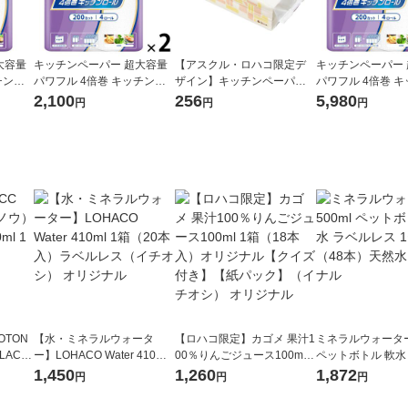
大容量
キッチンペーパー 超大容量
【アスクル・ロハコ限定デ
キッチンペーパー
チンロ
パワフル 4倍巻 キッチンロ
ザイン】キッチンペーパー
パワフル 4倍巻 
ット×4
ール 1セット（1パック（20
スコッティ ソフトパック サ
ール 1セット（1パ
2,100
256
5,980
円
円
円
0カット×4ロール）×2）
ッとサッと タイルデザイン
0カット×4ロール）
200枚入 1個 日本製紙クレシ
ア 限定
OTON
【水・ミネラルウォータ
【ロハコ限定】カゴメ 果汁1
ミネラルウォーター 
LACK
ー】LOHACO Water 410ml
00％りんごジュース100ml 1
ペットボトル 軟水
（6本）
1箱（20本入）ラベルレス
箱（18本入）オリジナル
ス 1セット（48
1,450
1,260
1,872
円
円
円
（イチオシ） オリジナル
【クイズ付き】【紙パッ
オリジナル
ク】（イチオシ） オリジナ