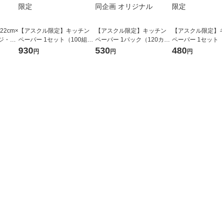
22cm×
【アスクル限定】キッチン
【アスクル限定】キッチン
【アスクル限定】
ンジ・冷
ペーパー 1セット（100組×6
ペーパー 1パック（120カッ
ペーパー 1セット（
パック）エリエール ラクら
ト×4ロール）超吸収キッチ
パック）エリエー
930
530
480
円
円
円
クック キッチンタオル 大王
ンタオル エリエール 大王製
クック キッチンタ
製紙 限定
紙共同企画 オリジナル
製紙 限定