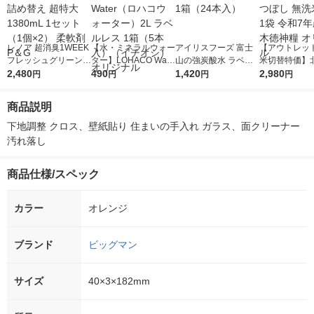
レノア 超消臭1WEEK
【水・ミネラルウォー
アイリスフーズ 富士
【アウトレッ
フレッシュグリーンの
ター】LOHACO Wate
山の強炭酸水 ラベル
米切替特価】
香り 詰め替え 超特大
2,480
r（ロハコウォータ
490
レス 500ml 1箱（24
1,420
ななつぼし 無洗
2,980
円
円
円
円
1380mL 1セット（1
ー）2L ラベルレス 1
本入）
g 1袋 令和7年
個×2） 柔軟剤 P＆G
箱（5本入）（イチオ
徳神糧 オリジ
商品説明
シ） オリジナル
下地調整 クロス、壁紙貼り 住まいの手入れ ガラス、面クリーナー 
汚れ落し
商品仕様/スペック
カラー
オレンジ
ブランド
ビッグマン
サイズ
40×3×182mm