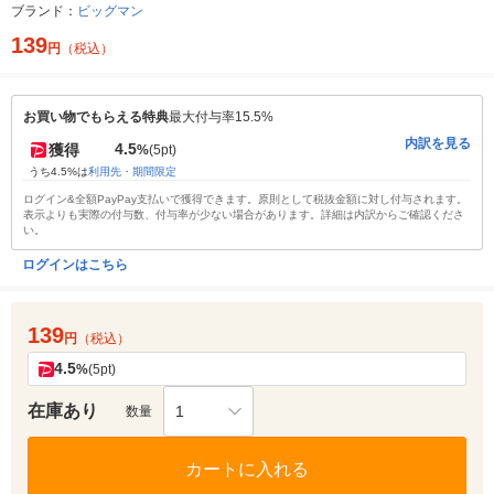
ブランド：
ビッグマン
139
円
（税込）
お買い物でもらえる特典
最大付与率15.5%
内訳を見る
4.5
獲得
%
(5pt)
うち4.5%は
利用先・期間限定
ログイン&全額PayPay支払いで獲得できます。原則として税抜金額に対し付与されます。
表示よりも実際の付与数、付与率が少ない場合があります。詳細は内訳からご確認くださ
い。
ログインはこちら
139
円
（税込）
4.5
%
(5pt)
在庫あり
1
数量
カートに入れる