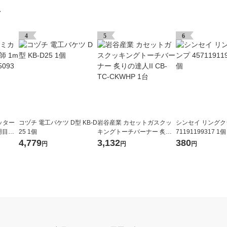
グ
4
5
6
ッター
コヅチ 電工バケツ D型 KB-D
岩谷産業 カセットガスクッ
シンセイ リングク
用目盛
25 1個
キングトーチバーナー 炙り
71191199317 1個
の達人II CB-TC-CKWHP 1台
4,779
3,132
380
円
円
円