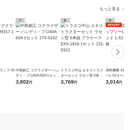
もっと見る
7
8
9
46%OFF
ランプ 45
中島銅工 コテライザー ハン
トラスコ中山 エキストラク
津村鋼業 刈払
ディ・プロ60A 60A 1セット
ターセット ラセン型 6本組
ーL-52オールラ
276-5152
プラケース EXS-1816 1セッ
255×2.0×52 1
3,802
3,769
3,014
円
円
円
ト 231-9322