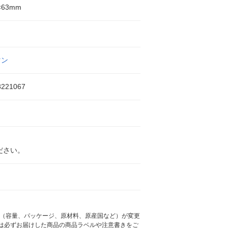
×63mm
マン
8221067
ださい。
様（容量、パッケージ、原材料、原産国など）が変更
は必ずお届けした商品の商品ラベルや注意書きをご