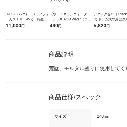
HAKU（ハク） メラノフォ
【水・ミネラルウォータ
アタックゼロ（Attack
ーカスＩＶ 45ｇ 資生
ー】LOHACO Water（ロハ
O) ドラム式専用 詰め
堂 おまけ付き
コウォーター）2L ラベルレ
ガジャンボ 2300g 1
11,000
490
5,820
円
円
円
ス 1箱（5本入）（イチオ
（2個入) 洗濯洗剤 花
シ） オリジナル
商品説明
荒壁、モルタル塗りに使用してく
商品仕様/スペック
サイズ
240mm