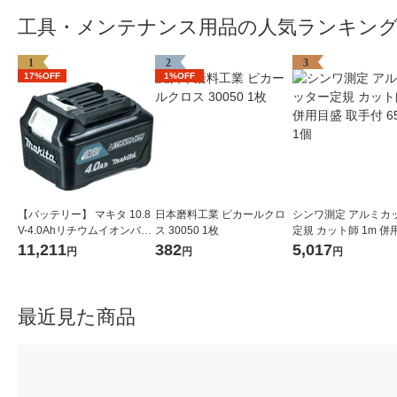
工具・メンテナンス用品の人気ランキン
1
2
3
17%OFF
1%OFF
【バッテリー】 マキタ 10.8
日本磨料工業 ピカールクロ
シンワ測定 アルミカ
V-4.0Ahリチウムイオンバッ
ス 30050 1枚
定規 カット師 1m 併
テリ A-59863 BL1040B 1個
取手付 65093 1個
11,211
382
5,017
円
円
円
最近見た商品