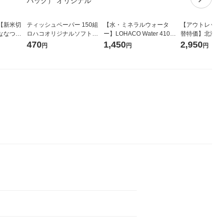
【新米切
ティッシュペーパー 150組
【水・ミネラルウォータ
【アウトレット
ななつぼ
ロハコオリジナルソフトパ
ー】LOHACO Water 410ml
替特価】北海道
袋 令和7年産
ックティッシュ フィオナ オ
1箱（20本入）ラベルレス
し 精白米 5kg
470
1,450
2,950
円
円
円
ジナル
リジナル 1セット（10個：
（イチオシ） オリジナル
米 木徳神糧 オ
5個入×2パック） オリジナ
ル