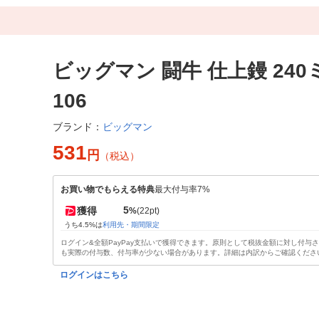
ビッグマン 闘牛 仕上鏝 240ミ
106
ビッグマン
ブランド：
531
円
（税込）
お買い物でもらえる特典
最大付与率7%
5
獲得
%
(22pt)
うち4.5%は
利用先・期間限定
ログイン&全額PayPay支払いで獲得できます。原則として税抜金額に対し付与
も実際の付与数、付与率が少ない場合があります。詳細は内訳からご確認くださ
ログインはこちら