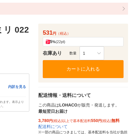
リ 022
531
円
（税込）
5
%
(22pt)
在庫あり
1
数量
カートに入れる
内訳を見る
配送情報・送料について
されます。表示より
この商品は
LOHACO
が販売・発送します。
い。
最短翌日お届け
3,780
550
無料
円
(税込)以上で基本配送料
円
(税込)
配送料について
※
一部の商品につきましては、基本配送料を当社が負担