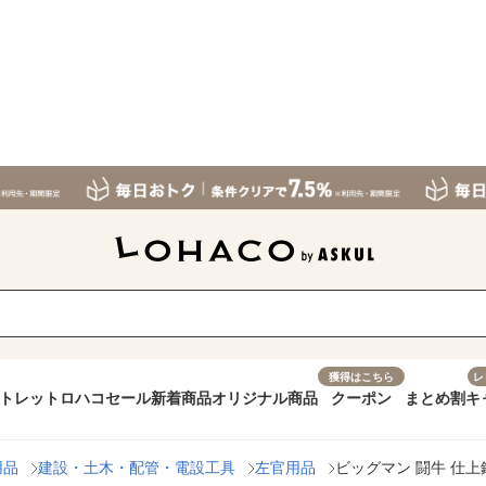
獲得はこちら
レ
トレット
ロハコセール
新着商品
オリジナル商品
クーポン
まとめ割
キ
用品
建設・土木・配管・電設工具
左官用品
ビッグマン 闘牛 仕上鏝 