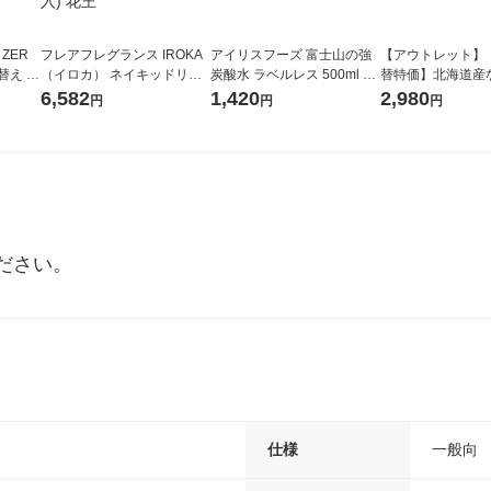
 ZER
フレアフレグランス IROKA
アイリスフーズ 富士山の強
【アウトレット】
替え メ
（イロカ） ネイキッドリリ
炭酸水 ラベルレス 500ml 1
替特価】北海道産
セット
ーの香り 柔軟剤 詰め替え 超
箱（24本入）
し 無洗米 5kg 1
6,582
1,420
2,980
円
円
円
王
特大 1200ml 1セット（5個
米 木徳神糧 オリ
入) 花王
ださい。
仕様
一般向