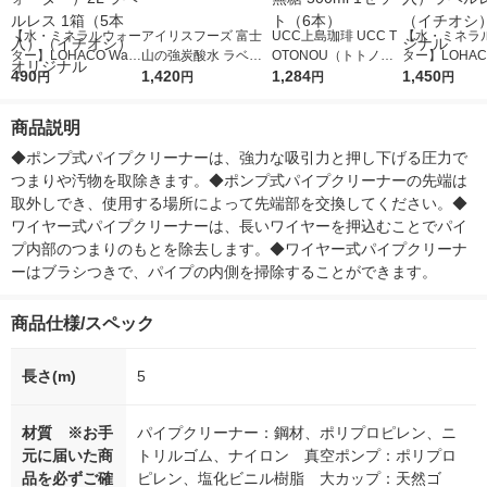
【水・ミネラルウォー
アイリスフーズ 富士
UCC上島珈琲 UCC T
【水・ミネラ
ター】LOHACO Wate
山の強炭酸水 ラベル
OTONOU（トトノ
ター】LOHACO
r（ロハコウォータ
490
レス 500ml 1箱（24
1,420
ウ） by BLACK無糖 5
1,284
r 410ml 1箱
1,450
円
円
円
円
ー）2L ラベルレス 1
本入）
00ml 1セット（6本）
入）ラベルレ
箱（5本入）（イチオ
オシ） オリジ
商品説明
シ） オリジナル
◆ポンプ式パイプクリーナーは、強力な吸引力と押し下げる圧力で
つまりや汚物を取除きます。◆ポンプ式パイプクリーナーの先端は
取外しでき、使用する場所によって先端部を交換してください。◆
ワイヤー式パイプクリーナーは、長いワイヤーを押込むことでパイ
プ内部のつまりのもとを除去します。◆ワイヤー式パイプクリーナ
ーはブラシつきで、パイプの内側を掃除することができます。
商品仕様/スペック
長さ(m)
5
材質 ※お手
パイプクリーナー：鋼材、ポリプロピレン、ニ
元に届いた商
トリルゴム、ナイロン 真空ポンプ：ポリプロ
品を必ずご確
ピレン、塩化ビニル樹脂 大カップ：天然ゴ