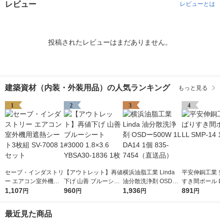
レビュー
レビューとは
投稿されたレビューはまだありません。
建築資材（内装・外装用品）の人気ランキング
もっと見る
1
2
3
4
セーブ・インダストリ
【アウトレット】再値
横浜油脂工業 Linda
平安伸銅工業 
ー エアコン室外機用
下げ 山善 ブルーシー
油分散洗浄剤 OSDー5
すき間ポール L
遮熱シート3枚組 SV-7
1,107
ト #3000 1.8×3.6 YB
960
00W 1L DA14 1個 83
1,936
-14 1個
891
円
円
円
円
008 1セット
SA30-1836 1枚
5-7454（直送品）
最近見た商品