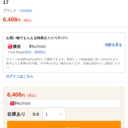
17
ブランド：
GAONA
6,408
円
（税込）
お買い物でもらえる特典
最大付与率16%
内訳を見る
5
獲得
%
(293pt)
うち4.5%は
利用先・期間限定
ログイン&全額PayPay支払いで獲得できます。原則として税抜金額に対し付与されます。
表示よりも実際の付与数、付与率が少ない場合があります。詳細は内訳からご確認くださ
い。
ログインはこちら
6,408
円
（税込）
5
%
(293pt)
在庫あり
1
数量